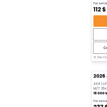
Par sema
112
$
C
Ste-Fo
Très b
2026 
4X4 | Li
M/T 35x1
Trac 4:1
16 000
Par sema