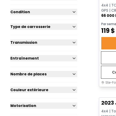
4x4 | T
GPS | CR
Condition
| HAYON
66 000
Par sema
Type de carrosserie
119
$
Transmission
Entraînement
C
Nombre de places
Ste-Fo
Couleur extérieure
Très b
2023 
Motorisation
4x4 | To