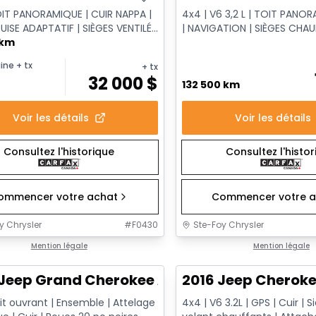
OIT PANORAMIQUE | CUIR NAPPA |
4x4 | V6 3,2 L | TOIT PANOR
UISE ADAPTATIF | SIÈGES VENTILÉS
| NAVIGATION | SIÈGES CHA
 ÉLECTRIQUE
 km
VENTILÉS
ine
+ tx
+ tx
32 000
$
132 500 km
Voir les détails
Voir les détails
Consultez l'historique
Consultez l'histo
ommencer votre achat
Commencer votre a
y Chrysler
#
F0430
Ste-Foy Chrysler
onne offre
Mention légale
Très bonne offre
Mention légale
Jeep Grand Cherokee Altitude
2016 Jeep Cheroke
it ouvrant | Ensemble | Attelage
4x4 | V6 3.2L | GPS | Cuir | 