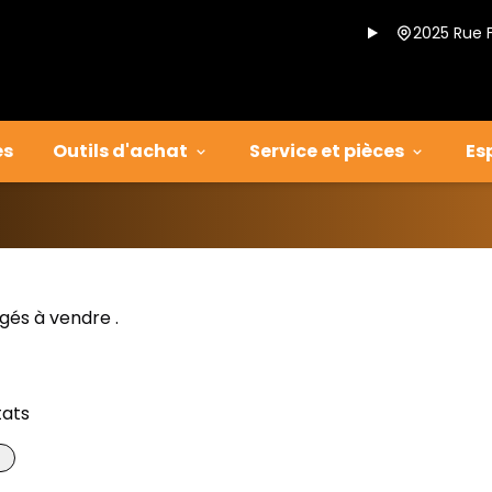
2025 Rue 
es
Outils d'achat
Service et pièces
Es
gés à vendre .
tats
1/14
onne offre
Très bonne offre