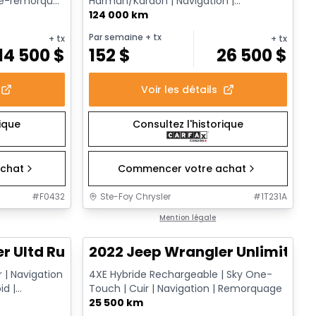
che-remorque
Harman/Kardon | Navigation |
Suspension pneumatique
124 000 km
Par semaine
+ tx
+ tx
+ tx
14 500
$
152
$
26 500
$
Voir les détails
rique
Consultez l'historique
chat
Commencer votre achat
#
F0432
Ste-Foy Chrysler
#
1T231A
1/15
1/14
Très bonne offre
Mention légale
r Ultd Rubicon 4XE
2022 Jeep Wrangler Unlimited
 | Navigation
4XE Hybride Rechargeable | Sky One-
id |
Touch | Cuir | Navigation | Remorquage
25 500 km