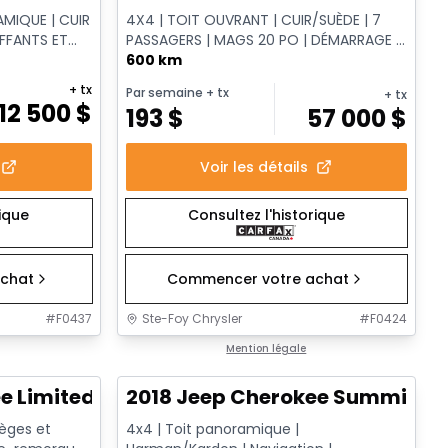
AMIQUE | CUIR
4X4 | TOIT OUVRANT | CUIR/SUÈDE | 7
UFFANTS ET
PASSAGERS | MAGS 20 PO | DÉMARRAGE À
DISTANCE
600 km
+ tx
Par semaine
+ tx
+ tx
12 500
$
193
$
57 000
$
Voir les détails
rique
Consultez l'historique
chat
Commencer votre achat
#
F0437
Ste-Foy Chrysler
#
F0424
1/12
Très bonne offre
Mention légale
e Limited
2018 Jeep Cherokee Summit
Sièges et
4x4 | Toit panoramique |