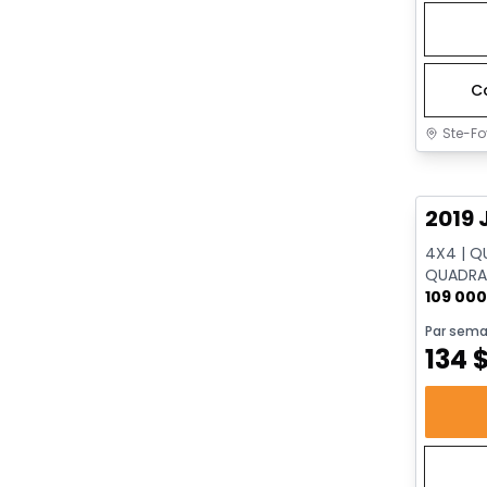
C
Ste-Fo
Très b
2019 
4X4 | Q
QUADRA-D
REMORQ
109 00
Par sema
134