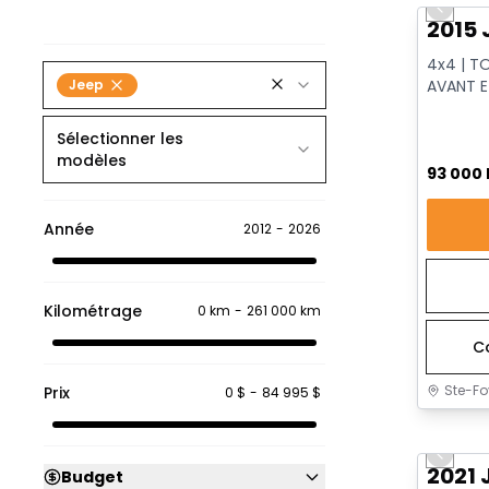
Previo
2015 
4x4 | T
Jeep
AVANT E
VENTILÉS
Sélectionner les
modèles
93 000
Année
2012
-
2026
Kilométrage
0 km
-
261 000 km
C
Ste-Fo
Prix
0 $
-
84 995 $
Très b
Previo
2021 
Budget