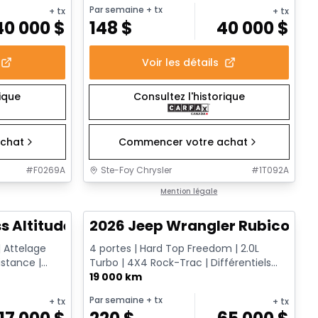
Par semaine
+ tx
+ tx
+ tx
40 000
$
148
$
40 000
$
Voir les détails
rique
Consultez l'historique
chat
Commencer votre achat
#
F0269A
Ste-Foy Chrysler
#
1T092A
1/13
1/13
Très bonne offre
Mention légale
s Altitude
2026 Jeep Wrangler Rubicon
| Attelage
4 portes | Hard Top Freedom | 2.0L
stance |
Turbo | 4X4 Rock-Trac | Différentiels
..
verrouillables | Régulateur...
19 000 km
Par semaine
+ tx
+ tx
+ tx