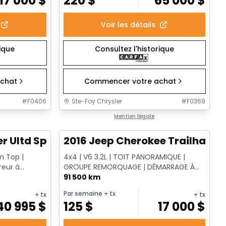
17 000
$
220
$
65 000
$
Voir les détails
rique
Consultez l'historique
chat
Commencer votre achat
#
F0406
Ste-Foy Chrysler
#
F0369
1/16
1/14
Très bonne offre
Mention légale
r Ultd Sport Altitude
2016 Jeep Cherokee Trailhawk
m Top |
4x4 | V6 3.2L | TOIT PANORAMIQUE |
reur à
GROUPE REMORQUAGE | DÉMARRAGE À
arPlay ...
DISTANCE | SIÈGES CHAUFFANTS
91 500 km
Par semaine
+ tx
+ tx
+ tx
40 995
$
125
$
17 000
$