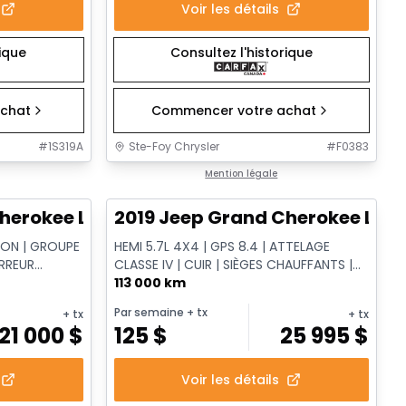
Voir les détails
rique
Consultez l'historique
chat
Commencer votre achat
#
1S319A
Ste-Foy Chrysler
#
F0383
1/17
1/16
Très bonne offre
Mention légale
herokee Limited
2019 Jeep Grand Cherokee Limi
ION | GROUPE
HEMI 5.7L 4X4 | GPS 8.4 | ATTELAGE
RREUR
CLASSE IV | CUIR | SIÈGES CHAUFFANTS |
DÉMARREUR DISTANCE
113 000 km
Par semaine
+ tx
+ tx
+ tx
21 000
$
125
$
25 995
$
Voir les détails