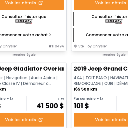
Voir les détails
Voir les détails
Consultez l'historique
Consultez l'histo
ommencer votre achat
Commencer votre a
y Chrysler
#
1T049A
Ste-Foy Chrysler
1/13
onne offre
Mention légale
Très bonne offre
Mention légale
Jeep Gladiator Overland
2019 Jeep Grand C
ir | Navigation | Audio Alpine |
4X4 | TOIT PANO | NAVIGAT
 Classe IV | Démarreur à
REMORQUAGE | CUIR | DÉMA
 | Régulateur Adap...
 km
DISTANCE
165 500 km
ine
+ tx
Par semaine
+ tx
+ tx
$
41 500
$
101
$
Voir les détails
Voir les détails