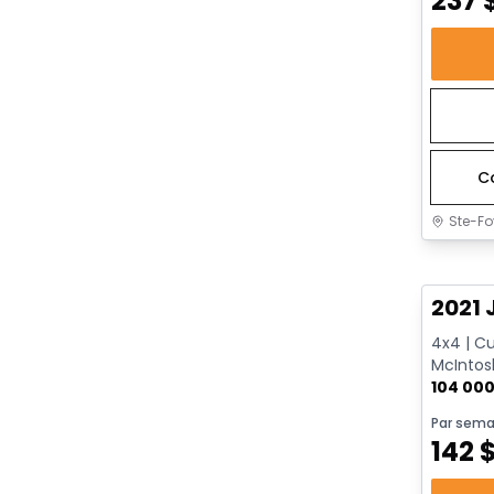
237
C
Ste-Fo
Très b
2021 
4x4 | Cu
McIntosh
Caméra 
104 00
Par sema
142