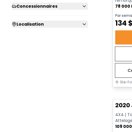
remorque
78 000
Concessionnaires
Par sema
134
Localisation
C
Ste-Fo
Très b
2020 
4X4 | To
Attelage
109 00