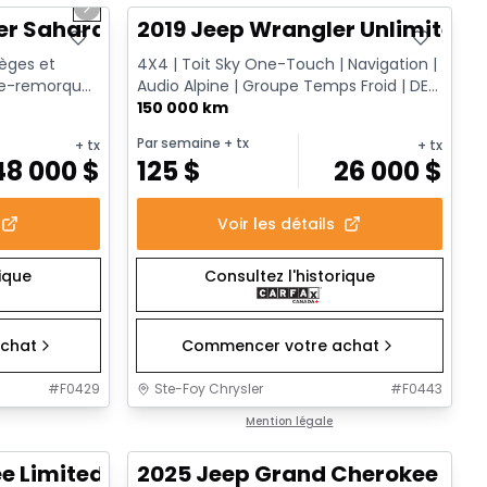
Next slide
er Sahara
2019 Jeep Wrangler Unlimited 
Sièges et
4X4 | Toit Sky One-Touch | Navigation |
che-remorque
Audio Alpine | Groupe Temps Froid | DEL
| Surveillance des a...
150 000 km
Par semaine
+ tx
+ tx
+ tx
48 000
$
125
$
26 000
$
Voir les détails
rique
Consultez l'historique
chat
Commencer votre achat
#
F0429
Ste-Foy Chrysler
#
F0443
1/14
1/15
Très bonne offre
Mention légale
e Limited
2025 Jeep Grand Cherokee L Al