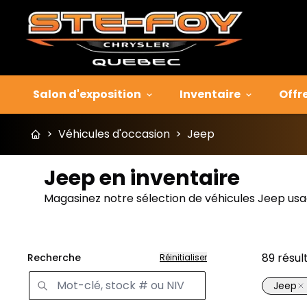
Salon d'exposition
Inventaire
Offr
>
Véhicules d'occasion
>
Jeep
Jeep en inventaire
Magasinez notre sélection de véhicules Jeep usa
89
résul
Recherche
Réinitialiser
Jeep
Très b