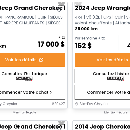
us slide
Next slide
Previous slide
Jeep Grand Cherokee Limited
2024 Jeep Wrangl
OIT PANORAMIQUE | CUIR | SIÈGES
4x4 | V6 3.2L | GPS | Cuir | 
T ARRIÈRE CHAUFFANTS | SIÈGES
volant chauffants | Atta
 | XÉNON HID
| Démarrage à distance
26 000 km
+ tx
Par semaine
+ tx
17 000
$
162
$
 km
Voir les détails
Voir les détails
Consultez l'historique
Consultez l'histo
ommencer votre achat
Commencer votre a
y Chrysler
#
F0427
Ste-Foy Chrysler
1/14
onne offre
Mention légale
Très bonne offre
Mention légale
us slide
Next slide
Jeep Grand Cherokee Limited
2014 Jeep Cheroke