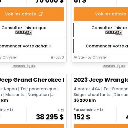
$
70 000
$
81
$
Voir les détails
Voir les détails
Consultez l'historique
Consultez l'histo
ommencer votre achat
Commencer votre a
y Chrysler
#
F0370
Ste-Foy Chrysler
1/14
onne offre
Mention légale
Très bonne offre
Mention légale
Jeep Grand Cherokee L Summit
2023 Jeep Wrangle
ir Nappa | Toit panoramique |
4 portes 4X4 | Toit Freedo
 | Massants | Navigation |
Sièges chauffants | Démar
360 | Attache-remorq...
0 km
distance | Caméra | Apple C
36 200 km
ine
+ tx
Par semaine
+ tx
+ tx
$
38 295
$
152
$