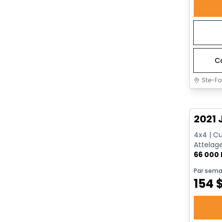
C
Ste-Fo
Très b
2021 
4x4 | Cu
Attelage
Distance
66 000
Par sema
154