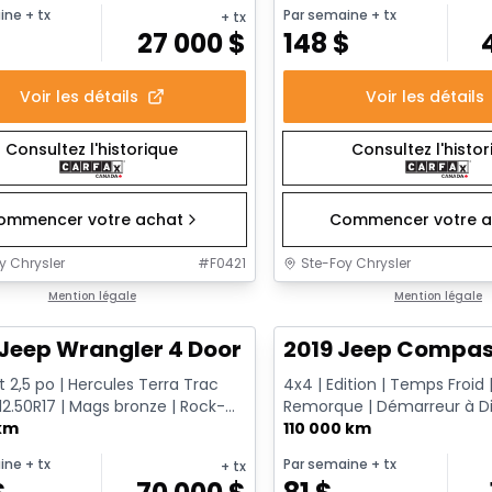
ine
+ tx
Par semaine
+ tx
+ tx
27 000
$
148
$
Voir les détails
Voir les détails
Consultez l'historique
Consultez l'histo
ommencer votre achat
Commencer votre a
y Chrysler
#
F0421
Ste-Foy Chrysler
1/17
onne offre
Mention légale
Très bonne offre
Mention légale
Jeep Wrangler 4 Door Rubicon
2019 Jeep Compas
ft 2,5 po | Hercules Terra Trac
4x4 | Edition | Temps Froid 
2.50R17 | Mags bronze | Rock-
Remorque | Démarreur à Di
 | Ensemble Écl...
 km
Apple CarPlay | Android Aut.
110 000 km
ine
+ tx
Par semaine
+ tx
+ tx