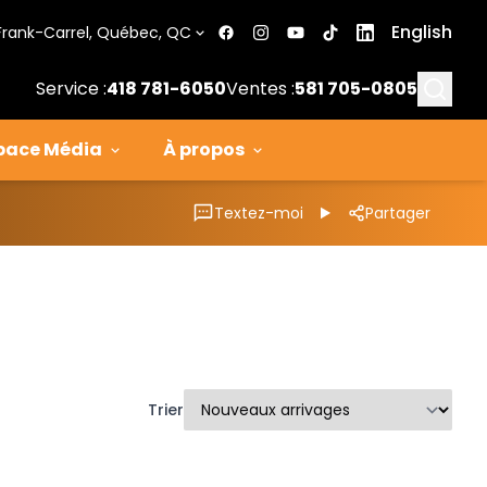
English
Frank-Carrel, Québec, QC
Searc
Service :
418 781-6050
Ventes :
581 705-0805
pace Média
À propos
Textez-moi
Partager
Trier
1/12
Très bonne offre