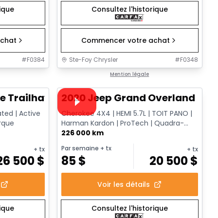
rique
Consultez l'historique
chat
Commencer votre achat
#
F0384
Ste-Foy Chrysler
#
F0348
1/15
1/14
Très bonne offre
Mention légale
Vidéo disponible
e Trailhawk
2020 Jeep Grand Overland
ated | Active
Cherokee 4X4 | HEMI 5.7L | TOIT PANO |
orque
Harman Kardon | ProTech | Quadra-
Drive II
226 000 km
Par semaine
+ tx
+ tx
+ tx
26 500
$
85
$
20 500
$
Voir les détails
rique
Consultez l'historique