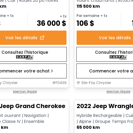
 | Cuir | Roues 20 po noires
volant chauffants | Atta
 km
| Démarrage à distance
115 500 km
ine
+ tx
Par semaine
+ tx
+ tx
$
36 000
$
106
$
Voir les détails
Voir les détails
Consultez l'historique
Consultez l'histo
ommencer votre achat
Commencer votre a
y Chrysler
#
F0439
Ste-Foy Chrysler
1/14
onne offre
Mention légale
Très bonne offre
Mention légale
Jeep Grand Cherokee Altitude
2022 Jeep Wrangle
it ouvrant | Navigation |
Hybride Rechargeable | Cuir
 Classe IV | Ensemble
| Alpine | Groupe Temps Fro
0 km
Remorquage
65 000 km