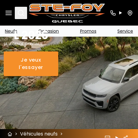
Jeep
Grand
Search
Cherokee
L 2026
Neufs
Occasion
Promos
Service
LA LÉGENDE CONTINUE
Je veux
l'essayer
>
Véhicules neufs
>