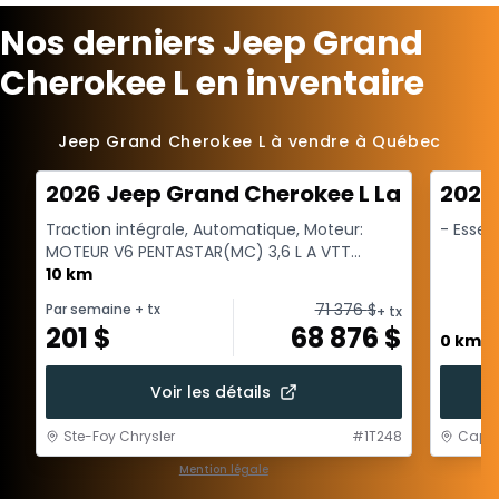
Nos derniers Jeep Grand
Cherokee L en inventaire
Jeep Grand Cherokee L à vendre à Québec
2026 Jeep Grand Cherokee L Laredo X
2027
Traction intégrale, Automatique, Moteur:
- Esse
MOTEUR V6 PENTASTAR(MC) 3,6 L A VTT
A/ARR-DEM - 6 Cyl. - Es...
10 km
71 376
$
Par semaine
+ tx
+ tx
201
$
68 876
$
0 km
Voir les détails
Ste-Foy Chrysler
#
1T248
Capit
Mention légale
1 / 1