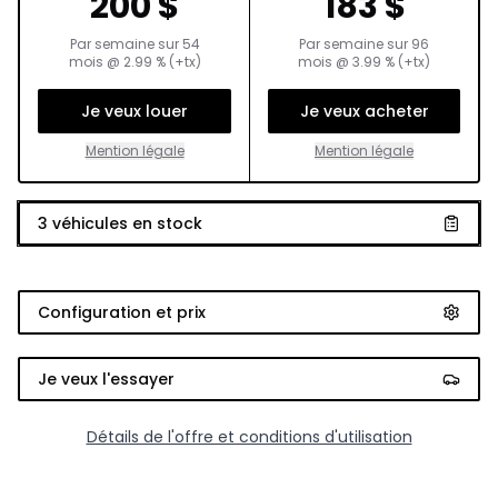
200
$
183
$
Par semaine sur
54
Par semaine sur
96
mois
@
2.99
% (+tx)
mois
@
3.99
% (+tx)
Je veux louer
Je veux acheter
Mention légale
Mention légale
3
véhicules en stock
Configuration et prix
Je veux l'essayer
Détails de l'offre et conditions d'utilisation