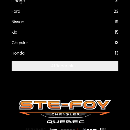
Dodge
31
Ford
23
Nissan
19
Kia
15
Chrysler
13
Honda
13
Afficher plus...