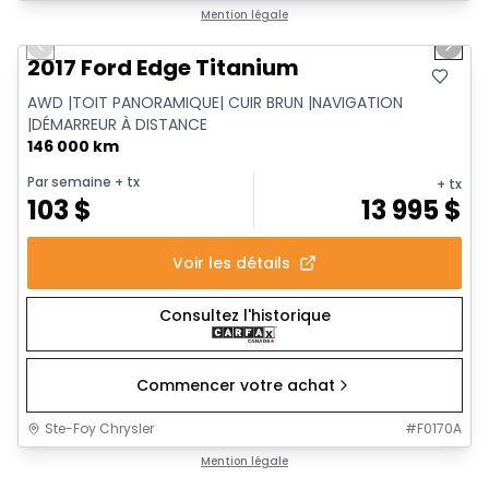
1/15
Très bonne offre
Mention légale
Previous slide
Next 
2017 Ford Edge Titanium
AWD |TOIT PANORAMIQUE| CUIR BRUN |NAVIGATION
|DÉMARREUR À DISTANCE
146 000 km
Par semaine
+ tx
+ tx
103
$
13 995
$
Voir les détails
Consultez l'historique
Commencer votre achat
Ste-Foy Chrysler
#
F0170A
1/16
Très bonne offre
Mention légale