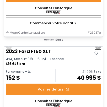
Consultez l'historique
Commencer votre achat
MegaCentre Lanaudiere
#
26037a
1/2
Très bonne offre
Mention légale
Previous slide
Next 
2023 Ford F150 XLT
4x4, Moteur: 3.5L - 6 Cyl. - Essence
136 628 km
41 995
$
Par semaine
+ tx
+ tx
152
$
40 995
$
Voir les détails
Consultez l'historique