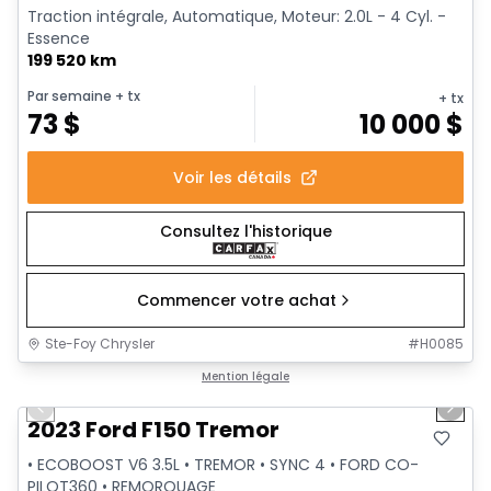
Traction intégrale, Automatique, Moteur: 2.0L - 4 Cyl. -
Essence
199 520 km
Par semaine
+ tx
+ tx
73
$
10 000
$
Voir les détails
Consultez l'historique
Commencer votre achat
Ste-Foy Chrysler
#
H0085
1/2
Très bonne offre
Mention légale
Previous slide
Next 
2023 Ford F150 Tremor
• ECOBOOST V6 3.5L • TREMOR • SYNC 4 • FORD CO-
PILOT360 • REMORQUAGE