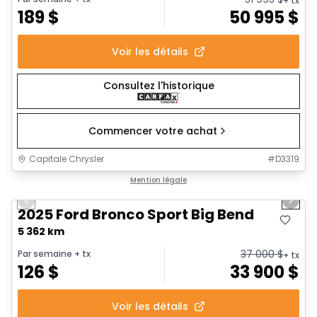
+ tx
189
$
50 995
$
Voir les détails
Consultez l'historique
Commencer votre achat
Capitale Chrysler
#
D3319
1/27
Très bonne offre
Mention légale
Previous slide
Next 
2025 Ford Bronco Sport Big Bend
5 362 km
37 000
$
Par semaine
+ tx
+ tx
126
$
33 900
$
Voir les détails