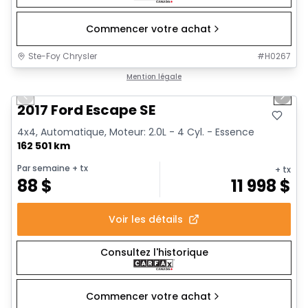
Commencer votre achat
Ste-Foy Chrysler
#
H0267
1/14
Très bonne offre
Mention légale
Previous slide
Next 
2017 Ford Escape SE
4x4, Automatique, Moteur: 2.0L - 4 Cyl. - Essence
162 501 km
Par semaine
+ tx
+ tx
88
$
11 998
$
Voir les détails
Consultez l'historique
Commencer votre achat