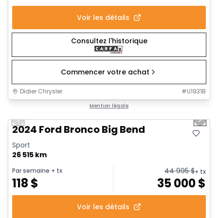
Voir les détails
Consultez l'historique
Commencer votre achat
Didier Chrysler
#
U1931B
1/16
Très bonne offre
Mention légale
Previous slide
Next 
2024 Ford Bronco Big Bend
Sport
26 515 km
44 995
$
Par semaine
+ tx
+ tx
118
$
35 000
$
Voir les détails