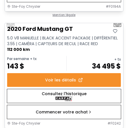
Ste-Foy Chrysler
#
F0194A
1/14
Très bonne offre
Mention légale
Previous slide
Next 
2020 Ford Mustang GT
5.0 V8 MANUELLE | BLACK ACCENT PACKAGE | DIFFÉRENTIEL
3.55 | CAMÉRA | CAPTEURS DE RECUL | RACE RED
112 000 km
Par semaine
+ tx
+ tx
143
$
34 495
$
Voir les détails
Consultez l'historique
Commencer votre achat
Ste-Foy Chrysler
#
F0242