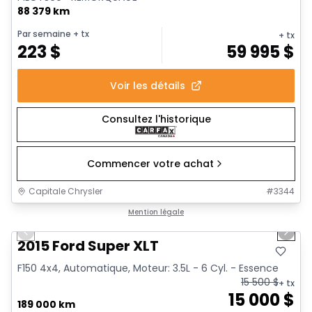
88 379 km
Par semaine
+ tx
+ tx
223
$
59 995
$
Voir les détails
Consultez l'historique
Commencer votre achat
Capitale Chrysler
#
3344
1/10
Très bonne offre
Mention légale
Previous slide
Next 
2015 Ford Super XLT
F150 4x4, Automatique, Moteur: 3.5L - 6 Cyl. - Essence
15 500
$
+ tx
15 000
$
189 000 km