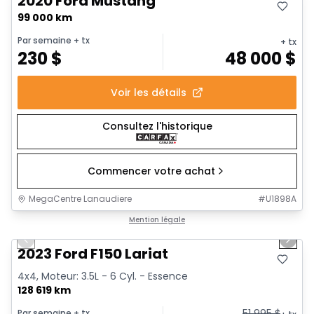
2020 Ford Mustang
99 000 km
Par semaine
+ tx
+ tx
230
$
48 000
$
Voir les détails
Consultez l'historique
Commencer votre achat
MegaCentre Lanaudiere
#
U1898A
1/2
Très bonne offre
Mention légale
Previous slide
Next 
2023 Ford F150 Lariat
4x4, Moteur: 3.5L - 6 Cyl. - Essence
128 619 km
51 995
$
Par semaine
+ tx