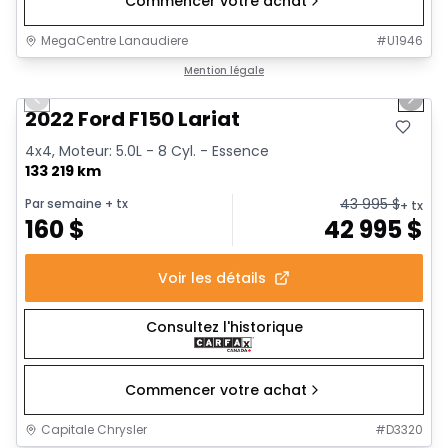
Commencer votre achat
MegaCentre Lanaudiere
#
U1946
1/2
Très bonne offre
Mention légale
Previous slide
Next 
2022 Ford F150 Lariat
4x4, Moteur: 5.0L - 8 Cyl. - Essence
133 219 km
43 995
$
Par semaine
+ tx
+ tx
160
$
42 995
$
Voir les détails
Consultez l'historique
Commencer votre achat
Capitale Chrysler
#
D3320