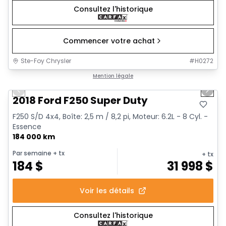
Consultez l'historique
Commencer votre achat
Ste-Foy Chrysler
#
H0272
1/5
Très bonne offre
Mention légale
Previous slide
Next 
2018 Ford F250 Super Duty
F250 S/D 4x4, Boîte: 2,5 m / 8,2 pi, Moteur: 6.2L - 8 Cyl. -
Essence
184 000 km
Par semaine
+ tx
+ tx
184
$
31 998
$
Voir les détails
Consultez l'historique