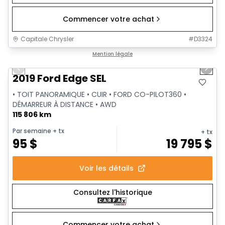
Commencer votre achat
Capitale Chrysler
#
D3324
1/27
Très bonne offre
Mention légale
Previous slide
Next 
Vidéo disponible
2019 Ford Edge SEL
• TOIT PANORAMIQUE • CUIR • FORD CO-PILOT360 •
DÉMARREUR À DISTANCE • AWD
115 806 km
Par semaine
+ tx
+ tx
95
$
19 795
$
Voir les détails
Consultez l'historique
Commencer votre achat