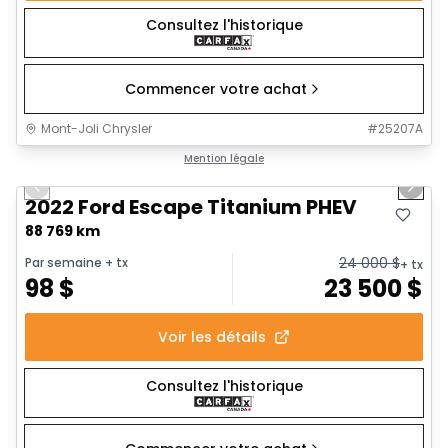
Consultez l'historique
Commencer votre achat
Mont-Joli Chrysler
#
25207A
1/18
Très bonne offre
Mention légale
Previous slide
Next 
2022 Ford Escape Titanium PHEV
88 769 km
24 000
$
Par semaine
+ tx
+ tx
98
$
23 500
$
Voir les détails
Consultez l'historique