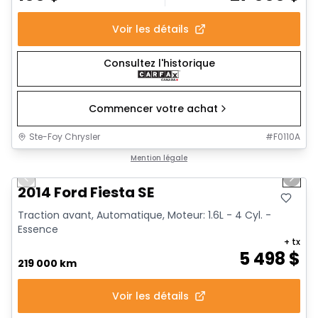
Voir les détails
Consultez l'historique
Commencer votre achat
Ste-Foy Chrysler
#
F0110A
1/6
Très bonne offre
Mention légale
Previous slide
Next 
2014 Ford Fiesta SE
Traction avant, Automatique, Moteur: 1.6L - 4 Cyl. -
Essence
+ tx
5 498
$
219 000 km
Voir les détails