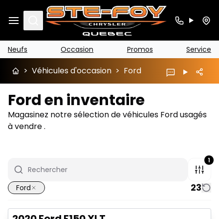
Search
Neufs
Occasion
Promos
Service
>
Véhicules d'occasion
>
Ford
Ford en inventaire
Magasinez notre sélection de véhicules Ford usagés
à vendre .
1
23
Ford
Très bonne offre
2020 Ford F150 XLT