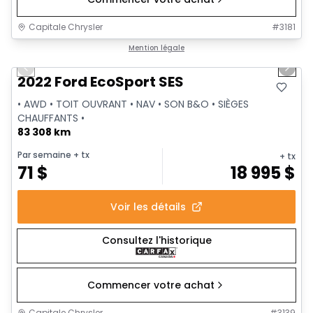
Capitale Chrysler
#
3181
1/37
Très bonne offre
Mention légale
Previous slide
Next 
Vidéo disponible
2022 Ford EcoSport SES
• AWD • TOIT OUVRANT • NAV • SON B&O • SIÈGES
CHAUFFANTS •
83 308 km
Par semaine
+ tx
+ tx
71
$
18 995
$
Voir les détails
Consultez l'historique
Commencer votre achat
Capitale Chrysler
#
3139