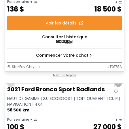
Par semaine
+ tx
+ tx
136
$
18 500
$
Voir les détails
Consultez l'historique
Commencer votre achat
Ste-Foy Chrysler
#
F0178A
1/16
Très bonne offre
Mention légale
Previous slide
Next 
2021 Ford Bronco Sport Badlands
HAUT DE GAMME | 2.0 ECOBOOST | TOIT OUVRANT | CUIR |
NAVIGATION | 4X4
56 500 km
Par semaine
+ tx
+ tx
100
$
27 000
$