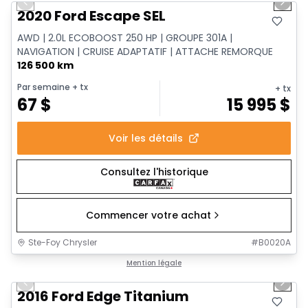
Previous slide
Next 
Vidéo disponible
2020 Ford Escape SEL
AWD | 2.0L ECOBOOST 250 HP | GROUPE 301A |
NAVIGATION | CRUISE ADAPTATIF | ATTACHE REMORQUE
126 500 km
Par semaine
+ tx
+ tx
67
$
15 995
$
Voir les détails
Consultez l'historique
Commencer votre achat
Ste-Foy Chrysler
#
B0020A
1/8
Très bonne offre
Mention légale
Previous slide
Next 
2016 Ford Edge Titanium