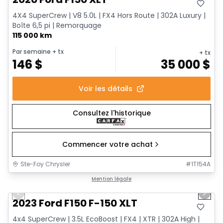
4X4 SuperCrew | V8 5.0L | FX4 Hors Route | 302A Luxury |
Boîte 6,5 pi | Remorquage
115 000 km
Par semaine
+ tx
+ tx
146
$
35 000
$
Voir les détails
Consultez l'historique
Commencer votre achat
Ste-Foy Chrysler
#
1T154A
1/13
Très bonne offre
Mention légale
Previous slide
Next 
2023 Ford F150 F-150 XLT
4x4 SuperCrew | 3.5L EcoBoost | FX4 | XTR | 302A High |