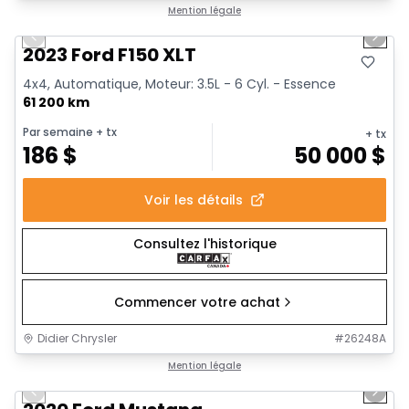
1/19
Très bonne offre
Mention légale
Previous slide
Next 
2023 Ford F150 XLT
4x4, Automatique, Moteur: 3.5L - 6 Cyl. - Essence
61 200 km
Par semaine
+ tx
+ tx
186
$
50 000
$
Voir les détails
Consultez l'historique
Commencer votre achat
Didier Chrysler
#
26248A
1/14
Très bonne offre
Mention légale
Previous slide
Next 