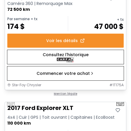
Caméra 360 | Remorquage Max
72 500 km
Par semaine
+ tx
+ tx
174
$
47 000
$
Voir les détails
Consultez l'historique
Commencer votre achat
Ste-Foy Chrysler
#
1T175A
1/14
Très bonne offre
Mention légale
Previous slide
Next 
2017 Ford Explorer XLT
4x4 | Cuir | GPS | Toit ouvrant | Capitaines | EcoBoost
110 000 km