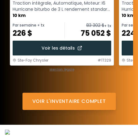
Traction intégrale, Automatique, Moteur: I6
Tractio
Hurricane biturbo de 3 L rendement standard
Hurrica
avec arrêt a...
10 km
avec arr
10 km
83 302
$
Par semaine
+ tx
Par sem
+ tx
226
$
75 052
$
224
Voir les détails
Ste-Foy Chrysler
#
1T329
Ste-F
Mention légale
1 / 1
VOIR L'INVENTAIRE COMPLET