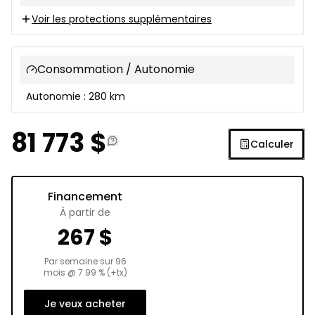
Voir les protections supplémentaires
Consommation / Autonomie
Autonomie : 280 km
81 773
$
Calculer
Financement
À partir de
267
$
Par semaine sur
96
mois
@
7.99
% (+tx)
Je veux acheter