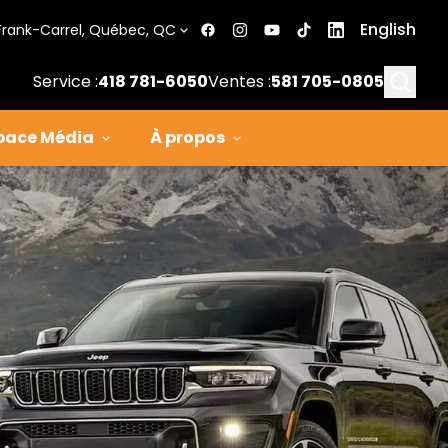
English
Frank-Carrel, Québec, QC
Searc
Service :
418 781-6050
Ventes :
581 705-0805
pace Média
À propos