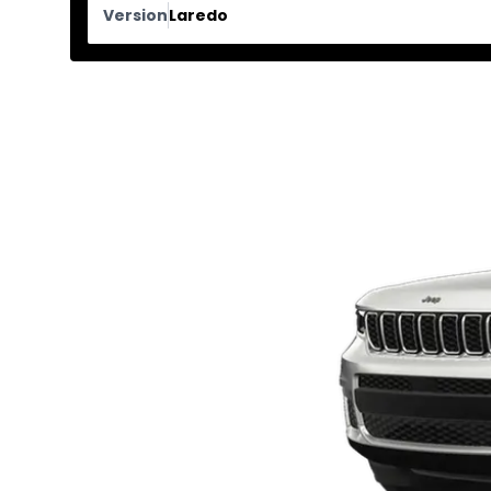
Version
Laredo