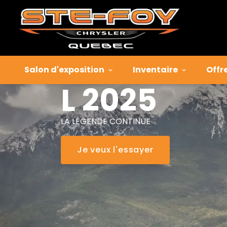
Jeep
Grand
Cherokee
Salon d'exposition
Inventaire
Offr
L 2025
LA LÉGENDE CONTINUE
Je veux l'essayer