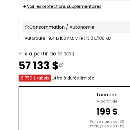
Voir les protections supplémentaires
Consommation / Autonomie
Autoroute : 9,4 L/100 KM, Ville : 13,0 L/100 KM
Prix à partir de
63 883
$
57 133
$
6 750 $
rabais
Offre à durée limitée
Location
À partir de
199
$
Par semaine sur
60
mois
@
3.99
% (+tx)