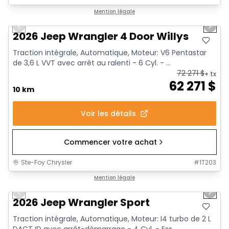
1/19
Mention légale
Previous slide
Next 
2026 Jeep Wrangler 4 Door Willys
Traction intégrale, Automatique, Moteur: V6 Pentastar
de 3,6 L VVT avec arrêt au ralenti - 6 Cyl. - ...
72 271
$
+ tx
62 271
$
10 km
Voir les détails
Commencer votre achat
Ste-Foy Chrysler
#
1T203
1/19
Mention légale
Previous slide
Next 
2026 Jeep Wrangler Sport
Traction intégrale, Automatique, Moteur: I4 turbo de 2 L
DACT ID avec arrêt-démarrage - 4 Cyl. - Ess...