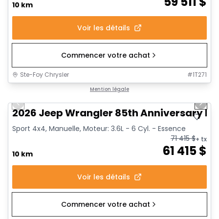
59 511
$
10 km
Voir les détails
Commencer votre achat
Ste-Foy Chrysler
#
1T271
1/8
Mention légale
Previous slide
Next 
2026 Jeep Wrangler 85th Anniversary Edi
Sport 4x4, Manuelle, Moteur: 3.6L - 6 Cyl. - Essence
71 415
$
+ tx
61 415
$
10 km
Voir les détails
Commencer votre achat