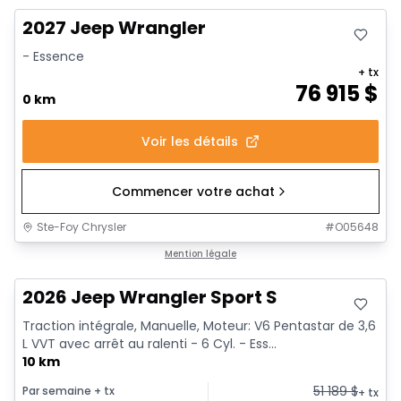
2027 Jeep Wrangler
- Essence
+ tx
76 915
$
0 km
Voir les détails
Commencer votre achat
Ste-Foy Chrysler
#
O05648
Mention légale
2026 Jeep Wrangler Sport S
Traction intégrale, Manuelle, Moteur: V6 Pentastar de 3,6
L VVT avec arrêt au ralenti - 6 Cyl. - Ess...
10 km
51 189
$
Par semaine
+ tx
+ tx