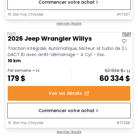
Commencer votre achat
Ste-Foy Chrysler
#
1T307
1/15
Mention légale
Previous slide
Next 
2026 Jeep Wrangler Willys
Traction intégrale, Automatique, Moteur: I4 turbo de 2 L
DACT ID avec arrêt-démarrage - 4 Cyl. - Ess...
10 km
62 834
$
Par semaine
+ tx
+ tx
179
$
60 334
$
Voir les détails
Commencer votre achat
Ste-Foy Chrysler
#
1T298
Mention légale