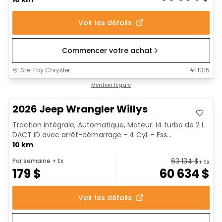
Voir les détails
Commencer votre achat
Ste-Foy Chrysler
#
1T315
Mention légale
2026 Jeep Wrangler Willys
Traction intégrale, Automatique, Moteur: I4 turbo de 2 L
DACT ID avec arrêt-démarrage - 4 Cyl. - Ess...
10 km
63 134
$
Par semaine
+ tx
+ tx
179
$
60 634
$
Voir les détails