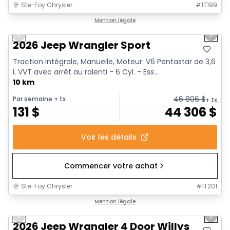
Ste-Foy Chrysler
#
1T199
1/10
Mention légale
Previous slide
Next 
2026 Jeep Wrangler Sport
Traction intégrale, Manuelle, Moteur: V6 Pentastar de 3,6
L VVT avec arrêt au ralenti - 6 Cyl. - Ess...
10 km
46 806
$
Par semaine
+ tx
+ tx
131
$
44 306
$
Voir les détails
Commencer votre achat
Ste-Foy Chrysler
#
1T201
1/17
Mention légale
Previous slide
Next 
2026 Jeep Wrangler 4 Door Willys