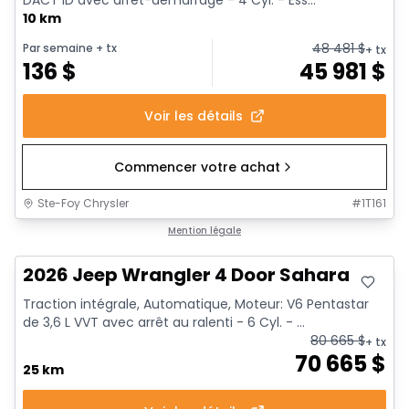
10 km
48 481
$
Par semaine
+ tx
+ tx
136
$
45 981
$
Voir les détails
Commencer votre achat
Ste-Foy Chrysler
#
1T161
Mention légale
2026 Jeep Wrangler 4 Door Sahara
Traction intégrale, Automatique, Moteur: V6 Pentastar
de 3,6 L VVT avec arrêt au ralenti - 6 Cyl. - ...
80 665
$
+ tx
70 665
$
25 km