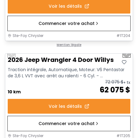
Voir les détails
Commencer votre achat
Ste-Foy Chrysler
#
1T204
1/16
Mention légale
Previous slide
Next 
2026 Jeep Wrangler 4 Door Willys
Traction intégrale, Automatique, Moteur: V6 Pentastar
de 3,6 L VVT avec arrêt au ralenti - 6 Cyl. - ...
72 075
$
+ tx
62 075
$
10 km
Voir les détails
Commencer votre achat
Ste-Foy Chrysler
#
1T205