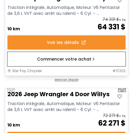
Traction intégrale, Automatique, Moteur: V6 Pentastar
de 3,6 L VVT avec arrêt au ralenti - 6 Cyl. - ...
74 331
$
+ tx
64 331
$
10 km
Voir les détails
Commencer votre achat
Ste-Foy Chrysler
#
1T202
1/19
Mention légale
Previous slide
Next 
2026 Jeep Wrangler 4 Door Willys
Traction intégrale, Automatique, Moteur: V6 Pentastar
de 3,6 L VVT avec arrêt au ralenti - 6 Cyl. - ...
72 271
$
+ tx
62 271
$
10 km