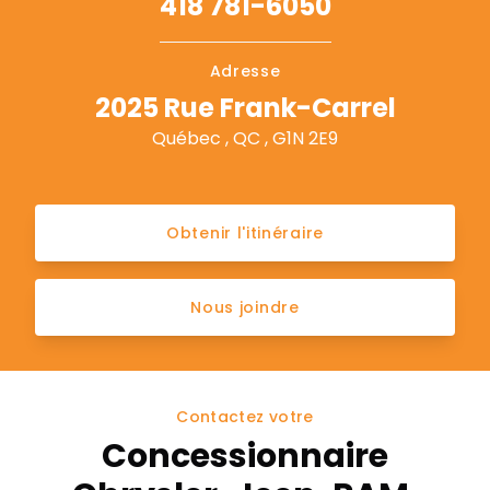
418 781-6050
Adresse
2025 Rue Frank-Carrel
Québec , QC , G1N 2E9
Obtenir l'itinéraire
Nous joindre
Contactez votre
Concessionnaire