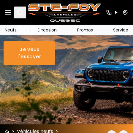
Jeep
Gladiator
Search
2026
Neufs
Occasion
Promos
Service
Je veux
l'essayer
>
Véhicules neufs
>