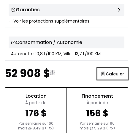
Garanties
Voir les protections supplémentaires
Consommation / Autonomie
Autoroute : 10,8 L/100 KM, Ville : 13,7 L/100 KM
52 908
$
Calculer
Location
Financement
À partir de
À partir de
176
$
156
$
Par semaine sur
60
Par semaine sur
96
mois
@
8.49
% (+tx)
mois
@
5.29
% (+tx)