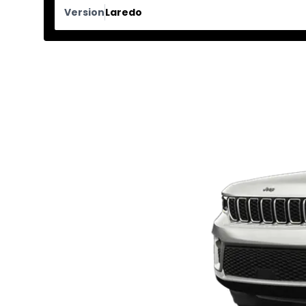
Version
Laredo