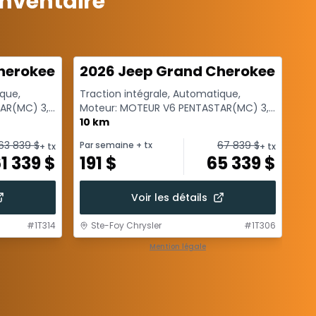
inventaire
herokee Laredo
2026 Jeep Grand Cherokee Lare
20
ique,
Traction intégrale, Automatique,
Tra
AR(MC) 3,6
Moteur: MOTEUR V6 PENTASTAR(MC) 3,6
Mo
s...
L A VTT A/ARR-DEM - 6 Cyl. - Es...
10 km
L A
10
63 839
$
67 839
$
Par semaine
+ tx
Par
+ tx
+ tx
1 339
$
191
$
65 339
$
1
Voir les détails
#
1T314
Ste-Foy Chrysler
#
1T306
S
Mention légale