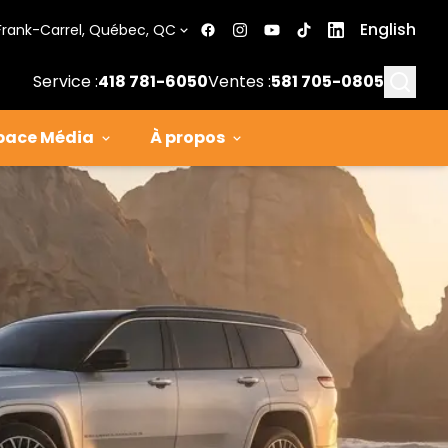
English
Frank-Carrel, Québec, QC
Searc
Service :
418 781-6050
Ventes :
581 705-0805
pace Média
À propos