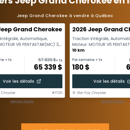
ers Jeep Grand Cherokee en 
Jeep Grand Cherokee à vendre à Québec
Jeep Grand Cherokee Laredo X
2026 Jeep Grand C
 intégrale, Automatique,
Traction intégrale, Automat
 MOTEUR V6 PENTASTAR(MC) 3,6
Moteur: MOTEUR V6 PENTAST
/ARR-DEM - 6 Cyl. - Es...
L A VTT A/ARR-DEM - 6 Cyl. - E
10 km
67 839
$
ne
+ tx
Par semaine
+ tx
+ tx
65 339
$
180
$
6
Voir les détails
Voir les détails
 Chrysler
#
1T311
Ste-Foy Chrysler
Mention légale
Mention légale