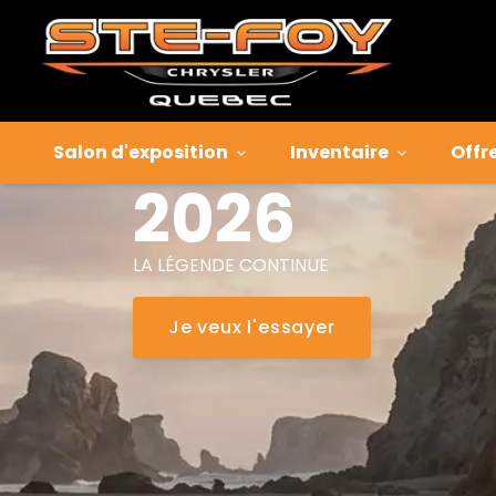
Jeep
Grand
Cherokee
Salon d'exposition
Inventaire
Offr
2026
LA LÉGENDE CONTINUE
Je veux l'essayer