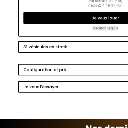
Par semaine sur
60
mois
@
4.49
% (+tx)
Je veux louer
Mention légale
31
véhicules en stock
Configuration et prix
Je veux l'essayer