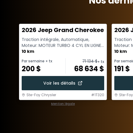
Nos derni
2026 Jeep Grand Cherokee Altitude
2026 
Traction intégrale, Automatique,
Traction
Moteur: MOTEUR TURBO 4 CYL EN LIGNE
Moteur:
GME EVO 2 L A/ARR-DEM - 4 Cyl. ...
10 km
L A VTT A
10 km
71 134
$
Par semaine
+ tx
Par semai
+ tx
200
$
68 634
$
191
$
Voir les détails
Ste-Foy Chrysler
#
1T320
Ste-Foy
Mention légale
1 / 1