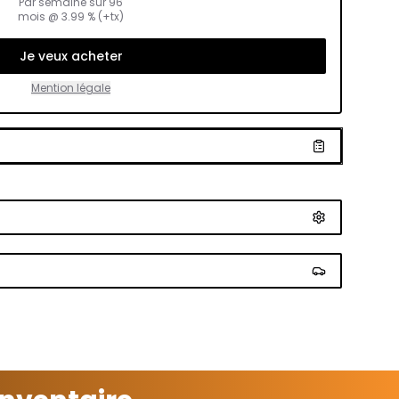
Par semaine sur
96
mois
@
3.99
% (+tx)
Je veux acheter
Mention légale