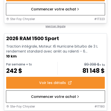
Commencer votre achat
Ste-Foy Chrysler
#
1T323
En stock
Mention légale
2026 RAM 1500 Sport
Traction intégrale, Moteur: I6 Hurricane biturbo de 3 L
rendement standard avec arrêt au ralenti - 6...
10 km
89 398
$
Par semaine
+ tx
+ tx
242
$
81 148
$
Voir les détails
Commencer votre achat
Ste-Foy Chrysler
#
1T180