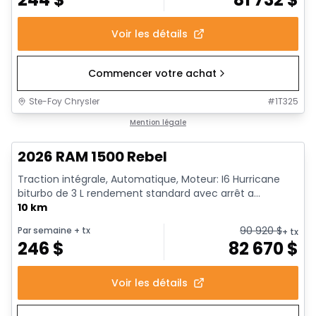
Voir les détails
Commencer votre achat
Ste-Foy Chrysler
#
1T325
1/18
En stock
Mention légale
2026 RAM 1500 Rebel
Traction intégrale, Automatique, Moteur: I6 Hurricane
biturbo de 3 L rendement standard avec arrêt a...
10 km
90 920
$
Par semaine
+ tx
+ tx
246
$
82 670
$
Voir les détails