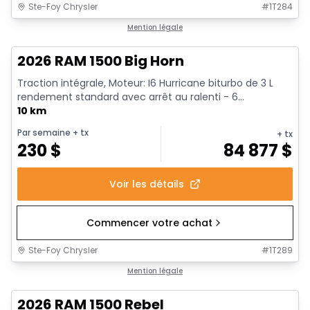
Ste-Foy Chrysler
#
1T284
En stock
Mention légale
2026 RAM 1500 Big Horn
Traction intégrale, Moteur: I6 Hurricane biturbo de 3 L
rendement standard avec arrêt au ralenti - 6...
10 km
Par semaine
+ tx
+ tx
230
$
84 877
$
Voir les détails
Commencer votre achat
Ste-Foy Chrysler
#
1T289
En stock
Mention légale
2026 RAM 1500 Rebel