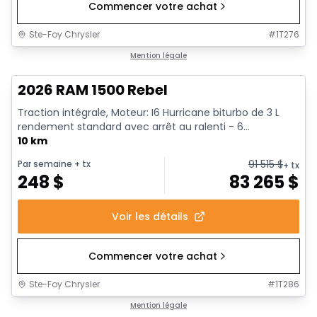
Commencer votre achat
Ste-Foy Chrysler
#
1T276
1/18
En stock
Mention légale
2026 RAM 1500 Rebel
Traction intégrale, Moteur: I6 Hurricane biturbo de 3 L
rendement standard avec arrêt au ralenti - 6...
10 km
91 515
$
Par semaine
+ tx
+ tx
248
$
83 265
$
Voir les détails
Commencer votre achat
Ste-Foy Chrysler
#
1T286
1/19
En stock
Mention légale