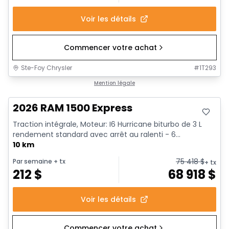
Voir les détails
Commencer votre achat
Ste-Foy Chrysler
#
1T293
En stock
Mention légale
2026 RAM 1500 Express
Traction intégrale, Moteur: I6 Hurricane biturbo de 3 L
rendement standard avec arrêt au ralenti - 6...
10 km
75 418
$
Par semaine
+ tx
+ tx
212
$
68 918
$
Voir les détails
Commencer votre achat