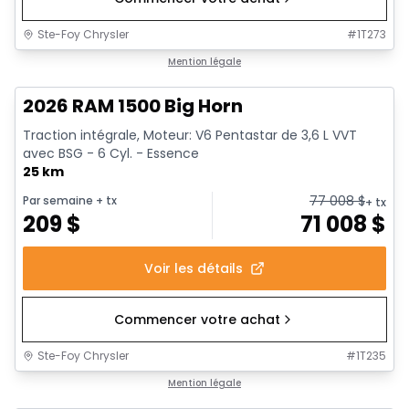
Ste-Foy Chrysler
#
1T273
1/20
En stock
Mention légale
2026 RAM 1500 Big Horn
Traction intégrale, Moteur: V6 Pentastar de 3,6 L VVT
avec BSG - 6 Cyl. - Essence
25 km
77 008
$
Par semaine
+ tx
+ tx
209
$
71 008
$
Voir les détails
Commencer votre achat
Ste-Foy Chrysler
#
1T235
En stock
Mention légale