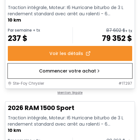
Traction intégrale, Moteur: I6 Hurricane biturbo de 3 L
rendement standard avec arrêt au ralenti - 6...
10 km
87 602
$
Par semaine
+ tx
+ tx
237
$
79 352
$
Voir les détails
Commencer votre achat
Ste-Foy Chrysler
#
1T297
1/19
En stock
Mention légale
2026 RAM 1500 Sport
Traction intégrale, Moteur: I6 Hurricane biturbo de 3 L
rendement standard avec arrêt au ralenti - 6...
10 km