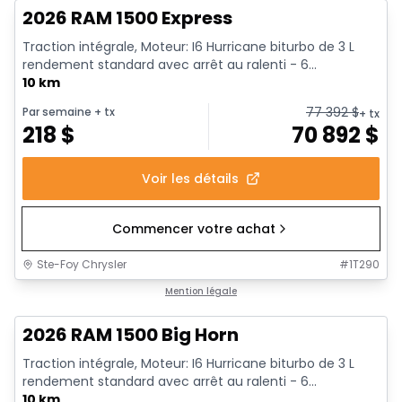
2026 RAM 1500 Express
Traction intégrale, Moteur: I6 Hurricane biturbo de 3 L
rendement standard avec arrêt au ralenti - 6...
10 km
77 392
$
Par semaine
+ tx
+ tx
218
$
70 892
$
Voir les détails
Commencer votre achat
Ste-Foy Chrysler
#
1T290
En stock
Mention légale
2026 RAM 1500 Big Horn
Traction intégrale, Moteur: I6 Hurricane biturbo de 3 L
rendement standard avec arrêt au ralenti - 6...
10 km