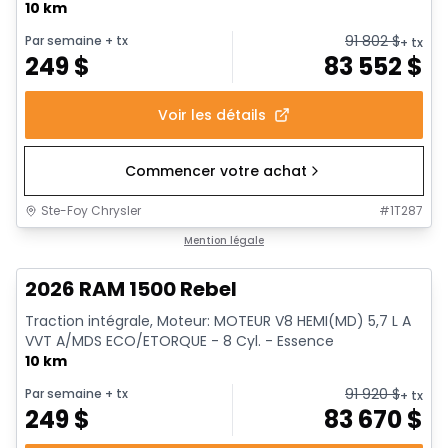
10 km
91 802
$
Par semaine
+ tx
+ tx
249
$
83 552
$
Voir les détails
Commencer votre achat
Ste-Foy Chrysler
#
1T287
En stock
Mention légale
2026 RAM 1500 Rebel
Traction intégrale, Moteur: MOTEUR V8 HEMI(MD) 5,7 L A
VVT A/MDS ECO/ETORQUE - 8 Cyl. - Essence
10 km
91 920
$
Par semaine
+ tx
+ tx
249
$
83 670
$