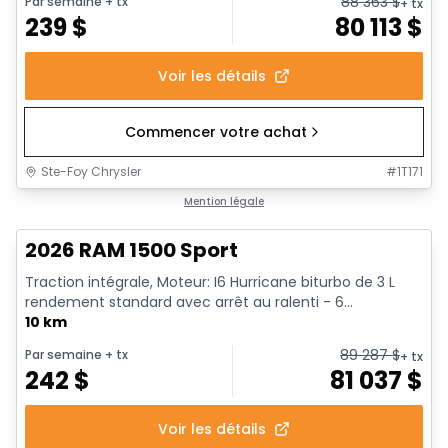
88 363
$
Par semaine
+ tx
+ tx
239
$
80 113
$
Voir les détails
Commencer votre achat
Ste-Foy Chrysler
#
1T171
En stock
Mention légale
2026 RAM 1500 Sport
Traction intégrale, Moteur: I6 Hurricane biturbo de 3 L
rendement standard avec arrêt au ralenti - 6...
10 km
89 287
$
Par semaine
+ tx
+ tx
242
$
81 037
$
Voir les détails