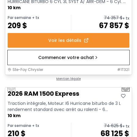
HURRICANE BITURBO 6 CYL 3L SYST A/ ARR-DEM - 6 Cyl. ...
10 km
74 357
$
Par semaine
+ tx
+ tx
209
$
67 857
$
Voir les détails
Commencer votre achat
Ste-Foy Chrysler
#
1T321
1/17
En stock
Mention légale
Previous slide
Next 
2026 RAM 1500 Express
Traction intégrale, Moteur: I6 Hurricane biturbo de 3 L
rendement standard avec arrêt au ralenti - 6...
10 km
74 625
$
Par semaine
+ tx
+ tx
210
$
68 125
$