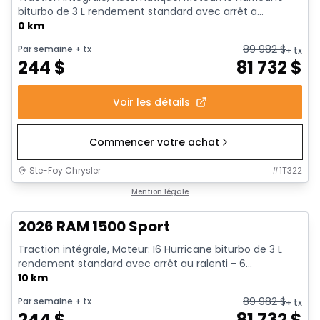
biturbo de 3 L rendement standard avec arrêt a...
0 km
89 982
$
Par semaine
+ tx
+ tx
244
$
81 732
$
Voir les détails
Commencer votre achat
Ste-Foy Chrysler
#
1T322
En stock
Mention légale
2026 RAM 1500 Sport
Traction intégrale, Moteur: I6 Hurricane biturbo de 3 L
rendement standard avec arrêt au ralenti - 6...
10 km
89 982
$
Par semaine
+ tx
+ tx
244
$
81 732
$