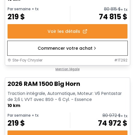
80 815
$
Par semaine
+ tx
+ tx
219
$
74 815
$
Voir les détails
Commencer votre achat
Ste-Foy Chrysler
#
1T292
En stock
Mention légale
2026 RAM 1500 Big Horn
Traction intégrale, Automatique, Moteur: V6 Pentastar
de 3,6 L VVT avec BSG - 6 Cyl. - Essence
10 km
80 972
$
Par semaine
+ tx
+ tx
219
$
74 972
$