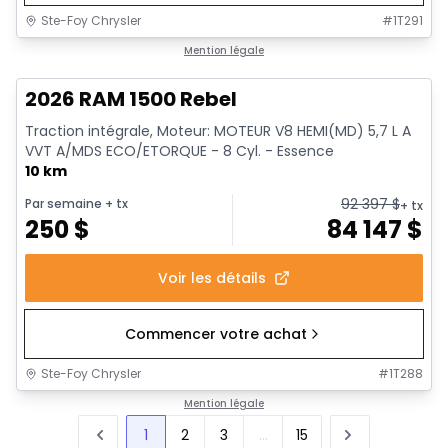
Ste-Foy Chrysler
#
1T291
1/19
En stock
Mention légale
2026 RAM 1500 Rebel
Traction intégrale, Moteur: MOTEUR V8 HEMI(MD) 5,7 L A
VVT A/MDS ECO/ETORQUE - 8 Cyl. - Essence
10 km
92 397
$
Par semaine
+ tx
+ tx
250
$
84 147
$
Voir les détails
Commencer votre achat
Ste-Foy Chrysler
#
1T288
Mention légale
1
2
3
...
15