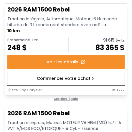
2026 RAM 1500 Rebel
Traction intégrale, Automatique, Moteur: I6 Hurricane
biturbo de 3 L rendement standard avec arrêt a...
10 km
91 615
$
Par semaine
+ tx
+ tx
248
$
83 365
$
Voir les détails
Commencer votre achat
Ste-Foy Chrysler
#
1T277
En stock
Mention légale
2026 RAM 1500 Rebel
Traction intégrale, Moteur: MOTEUR V8 HEMI(MD) 5,7 L A
VVT A/MDS ECO/ETORQUE - 8 Cyl. - Essence