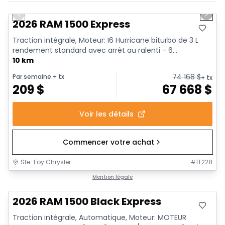
En stock
Previous slide
Next 
2026 RAM 1500 Express
Traction intégrale, Moteur: I6 Hurricane biturbo de 3 L
rendement standard avec arrêt au ralenti - 6...
10 km
74 168
$
Par semaine
+ tx
+ tx
209
$
67 668
$
Voir les détails
Commencer votre achat
Ste-Foy Chrysler
#
1T228
En stock
Mention légale
2026 RAM 1500 Black Express
Traction intégrale, Automatique, Moteur: MOTEUR