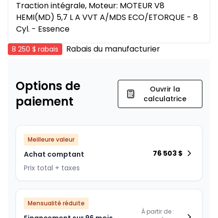
Traction intégrale, Moteur: MOTEUR V8
HEMI(MD) 5,7 L A VVT A/MDS ECO/ETORQUE - 8
Cyl. - Essence
Rabais du manufacturier
8 250 $
rabais
Options de
Ouvrir la
paiement
calculatrice
Meilleure valeur
76 503
$
Achat comptant
Prix total + taxes
Mensualité réduite
À partir de :