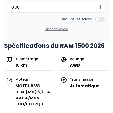
$
Financement sur 60 mois
À partir de :
Financement sur 60 mois
Inclure les taxes
326
$
/
Sem.
Inclure l
0.00 $ d'acompte • 0%
Mention légale
Spécifications du RAM 1500 2026
Financement sur 48 mois
À partir de :
Financement sur 48 mois
407
$
/
Sem.
Kilométrage
Rouage
0.00 $ d'acompte • 0%
10 km
AWD
Financement sur 36 mois
Moteur
Transmission
À partir de :
Financement sur 36 mois
MOTEUR V8
Automatique
543
$
/
Sem.
HEMI(MD) 5,7 L A
0.00 $ d'acompte • 0%
VVT A/MDS
ECO/ETORQUE
Location sur 54 mois