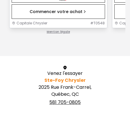
Commencer votre achat
Capitale Chrysler
#
T0548
Capit
Mention légale
1 / 1
Venez l'essayer
Ste-Foy Chrysler
2025 Rue Frank-Carrel,
Québec, QC
581 705-0805