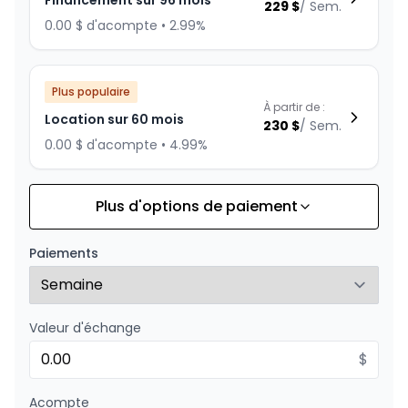
Financement sur 96 mois
229
$
/
Sem.
0.00 $ d'acompte • 2.99%
Plus populaire
À partir de :
Location sur 60 mois
230
$
/
Sem.
0.00 $ d'acompte • 4.99%
Plus d'options de paiement
Financement sur 84 mois
À partir de :
Financement sur 84 mois
250
$
/
Sem.
Paiements
0.00 $ d'acompte • 1.99%
Valeur d'échange
Financement sur 72 mois
À partir de :
Financement sur 72 mois
$
272
$
/
Sem.
0.00 $ d'acompte • 0%
Acompte