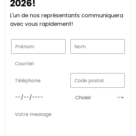
2026!
L'un de nos représentants communiquera
Location sur 39 mois
avec vous rapidement!
À partir de :
Location sur 39 mois
267
$
/
Sem.
0.00 $ d'acompte • 2.49%
Location sur 36 mois
À partir de :
Location sur 36 mois
281
$
/
Sem.
0.00 $ d'acompte • 2.49%
Location sur 27 mois
À partir de :
Location sur 27 mois
343
$
/
Sem.
0.00 $ d'acompte • 2.49%