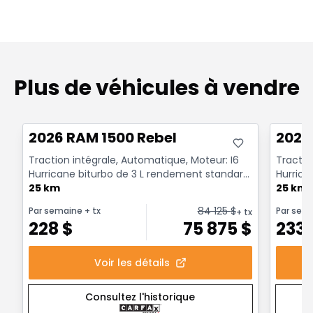
Plus de véhicules à vendre
Très bonne offre
Très b
2026 RAM 1500 Rebel
2026
Traction intégrale, Automatique, Moteur: I6
Tractio
Hurricane biturbo de 3 L rendement standard
Hurrica
avec arrêt a...
25 km
avec arr
25 km
84 125
$
Par semaine
+ tx
Par sem
+ tx
228
$
75 875
$
233
Voir les détails
Consultez l'historique