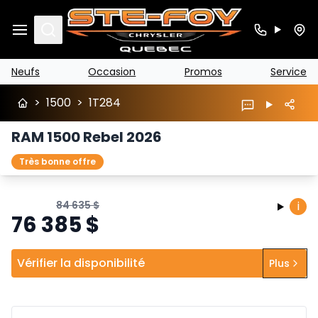
Search
Neufs
Occasion
Promos
Service
>
1500
>
1T284
RAM 1500 Rebel 2026
Très bonne offre
84 635
$
i
76 385
$
Vérifier la disponibilité
Plus