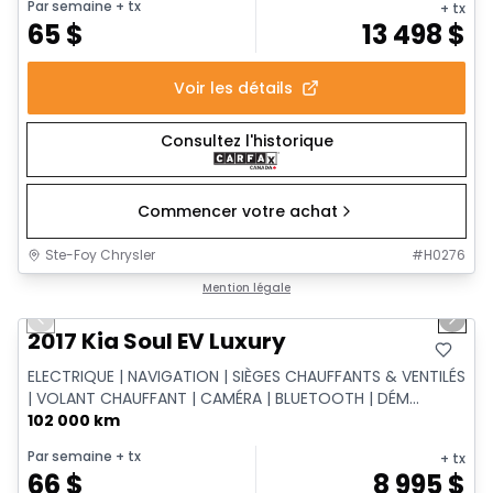
Par semaine
+ tx
+ tx
65
$
13 498
$
Voir les détails
Consultez l'historique
Commencer votre achat
Ste-Foy Chrysler
#
H0276
1/6
Très bonne offre
Mention légale
Previous slide
Next 
2017 Kia Soul EV Luxury
ELECTRIQUE | NAVIGATION | SIÈGES CHAUFFANTS & VENTILÉS
| VOLANT CHAUFFANT | CAMÉRA | BLUETOOTH | DÉM...
102 000 km
Par semaine
+ tx
+ tx
66
$
8 995
$