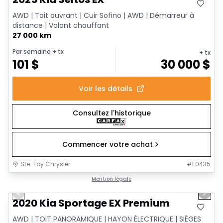
AWD | Toit ouvrant | Cuir Sofino | AWD | Démarreur à
distance | Volant chauffant
27 000 km
Par semaine
+ tx
+ tx
101
$
30 000
$
Voir les détails
Consultez l'historique
Commencer votre achat
Ste-Foy Chrysler
#
F0435
1/15
Très bonne offre
Mention légale
Previous slide
Next 
2020 Kia Sportage EX Premium
AWD | TOIT PANORAMIQUE | HAYON ÉLECTRIQUE | SIÈGES