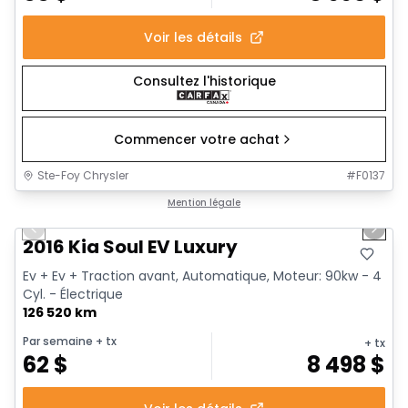
Voir les détails
Consultez l'historique
Commencer votre achat
Ste-Foy Chrysler
#
F0137
1/13
Très bonne offre
Mention légale
Previous slide
Next 
2016 Kia Soul EV Luxury
Ev + Ev + Traction avant, Automatique, Moteur: 90kw - 4
Cyl. - Électrique
126 520 km
Par semaine
+ tx
+ tx
62
$
8 498
$