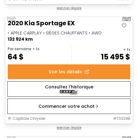
1/2
Très bonne offre
Mention légale
Previous slide
Next 
2020 Kia Sportage EX
• APPLE CARPLAY • SIÈGES CHAUFFANTS • AWD
132 924 km
Par semaine
+ tx
+ tx
64
$
15 495
$
Voir les détails
Consultez l'historique
Commencer votre achat
Capitale Chrysler
#
T0329B
1/15
Très bonne offre
Mention légale