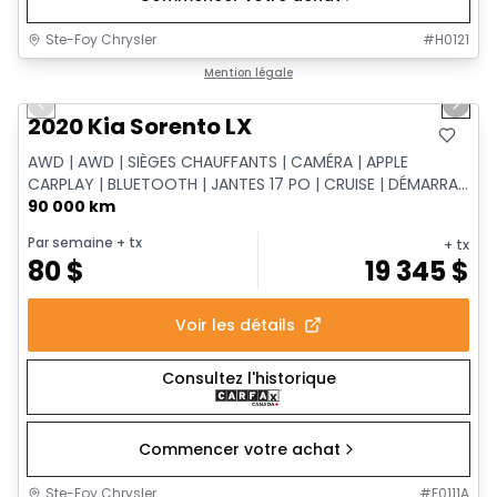
Ste-Foy Chrysler
#
H0121
1/14
Très bonne offre
Mention légale
Previous slide
Next 
2020 Kia Sorento LX
AWD | AWD | SIÈGES CHAUFFANTS | CAMÉRA | APPLE
CARPLAY | BLUETOOTH | JANTES 17 PO | CRUISE | DÉMARRA...
90 000 km
Par semaine
+ tx
+ tx
80
$
19 345
$
Voir les détails
Consultez l'historique
Commencer votre achat
Ste-Foy Chrysler
#
F0111A