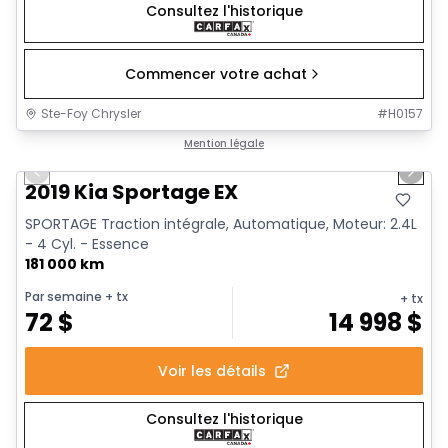
Consultez l'historique
Commencer votre achat
Ste-Foy Chrysler
#
H0157
1/14
Très bonne offre
Mention légale
Previous slide
Next 
2019 Kia Sportage EX
SPORTAGE Traction intégrale, Automatique, Moteur: 2.4L
- 4 Cyl. - Essence
181 000 km
Par semaine
+ tx
+ tx
72
$
14 998
$
Voir les détails
Consultez l'historique