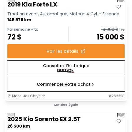
Previous slide
Next 
Vidéo disponible
2019 Kia Forte LX
Traction avant, Automatique, Moteur: 4 Cyl. - Essence
145 979 km
16 000
$
Par semaine
+ tx
+ tx
72
$
15 000
$
Voir les détails
Consultez l'historique
Commencer votre achat
Mont-Joli Chrysler
#
26232B
1/26
Très bonne offre
Mention légale
Previous slide
Next 
2025 Kia Sorento EX 2.5T
26 500 km