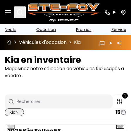
Search
Neufs
Occasion
Promos
Service
>
Véhicules d'occasion
>
Kia
Kia en inventaire
Magasinez notre sélection de véhicules Kia usagés à
vendre .
1
15
Kia
1/13
Très bonne offre
Previous slide
Next 
2025 Kia Seltos EX