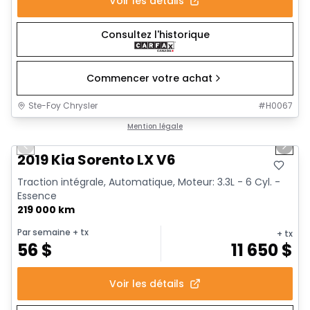
Voir les détails
Consultez l'historique
Commencer votre achat
Ste-Foy Chrysler
#
H0067
1/11
Très bonne offre
Mention légale
Previous slide
Next 
2019 Kia Sorento LX V6
Traction intégrale, Automatique, Moteur: 3.3L - 6 Cyl. -
Essence
219 000 km
Par semaine
+ tx
+ tx
56
$
11 650
$
Voir les détails