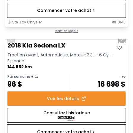
Commencer votre achat
Ste-Foy Chrysler
#
H0143
1/13
Très bonne offre
Mention légale
Previous slide
Next 
2018 Kia Sedona LX
Traction avant, Automatique, Moteur: 3.3L - 6 Cyl. -
Essence
144 852 km
Par semaine
+ tx
+ tx
96
$
16 698
$
Voir les détails
Consultez l'historique
Commencer votre achat