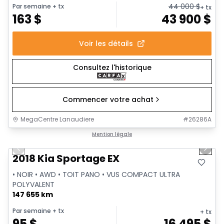
44 000
$
Par semaine
+ tx
+ tx
163
$
43 900
$
Voir les détails
Consultez l'historique
Commencer votre achat
MegaCentre Lanaudiere
#
26286A
1/36
Très bonne offre
Mention légale
Previous slide
Next 
Vidéo disponible
2018 Kia Sportage EX
• NOIR • AWD • TOIT PANO • VUS COMPACT ULTRA
POLYVALENT
147 655 km
Par semaine
+ tx
+ tx
95
$
16 495
$