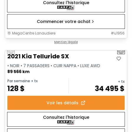
Consultez l'historique
Commencer votre achat
MegaCentre Lanaudiere
#
u1956
1/41
Très bonne offre
Mention légale
Previous slide
Next 
Vidéo disponible
2021 Kia Telluride SX
• NOIR • 7 PASSAGERS • CUIR NAPPA • LUXE AWD
89 566 km
Par semaine
+ tx
+ tx
128
$
34 495
$
Voir les détails
Consultez l'historique