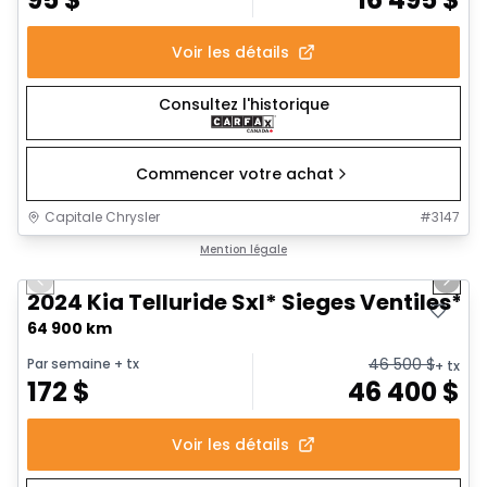
Voir les détails
Consultez l'historique
Commencer votre achat
Capitale Chrysler
#
3147
1/24
Très bonne offre
Mention légale
Previous slide
Next 
2024 Kia Telluride Sxl* Sieges Ventiles*
64 900 km
46 500
$
Par semaine
+ tx
+ tx
172
$
46 400
$
Voir les détails