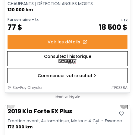
CHAUFFANTS | DÉTECTION ANGLES MORTS
120 000 km
Par semaine
+ tx
+ tx
77
$
18 500
$
Voir les détails
Consultez l'historique
Commencer votre achat
Ste-Foy Chrysler
#
F0338A
1/12
Très bonne offre
Mention légale
Previous slide
Next 
2019 Kia Forte EX Plus
Traction avant, Automatique, Moteur: 4 Cyl. - Essence
172 000 km