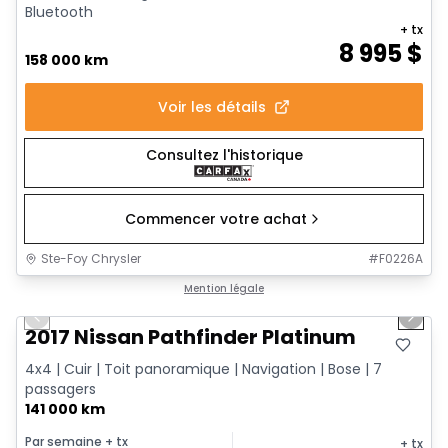
Bluetooth
+ tx
8 995
$
158 000 km
Voir les détails
Consultez l'historique
Commencer votre achat
Ste-Foy Chrysler
#
F0226A
1/14
Très bonne offre
Mention légale
Previous slide
Next 
2017 Nissan Pathfinder Platinum
4x4 | Cuir | Toit panoramique | Navigation | Bose | 7
passagers
141 000 km
Par semaine
+ tx
+ tx