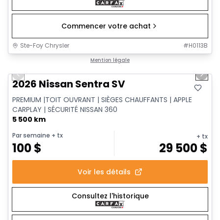
Commencer votre achat
Ste-Foy Chrysler
#
H0113B
1/15
Très bonne offre
Mention légale
Previous slide
Next 
2026 Nissan Sentra SV
PREMIUM |TOIT OUVRANT | SIÈGES CHAUFFANTS | APPLE
CARPLAY | SÉCURITÉ NISSAN 360
5 500 km
Par semaine
+ tx
+ tx
100
$
29 500
$
Voir les détails
Consultez l'historique