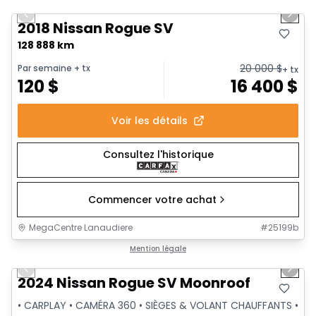
Previous slide
Next 
2018 Nissan Rogue SV
128 888 km
20 000
$
Par semaine
+ tx
+ tx
120
$
16 400
$
Voir les détails
Consultez l'historique
Commencer votre achat
MegaCentre Lanaudiere
#
25199b
1/36
Très bonne offre
Mention légale
Previous slide
Next 
Vidéo disponible
2024 Nissan Rogue SV Moonroof
• CARPLAY • CAMÉRA 360 • SIÈGES & VOLANT CHAUFFANTS •