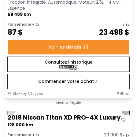
Traction intégrale, Automatique, Moteur: 2.5L - 4 Cyl. -
Essence
59 489 km
Par semaine
+ tx
+ tx
87
$
23 498
$
Voir les détails
Consultez l'historique
Commencer votre achat
Ste-Foy Chrysler
#
H0151
1/18
Très bonne offre
Mention légale
Previous slide
Next 
2018 Nissan Titan XD PRO-4X Luxury
128 000 km
29 000
$
Par semaine
+ tx
+ tx