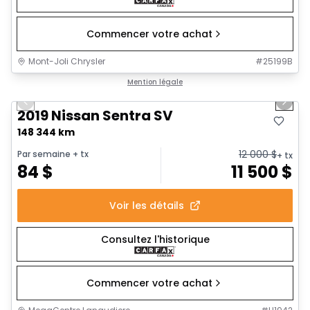
Commencer votre achat
Mont-Joli Chrysler
#
25199B
1/18
Très bonne offre
Mention légale
Previous slide
Next 
2019 Nissan Sentra SV
148 344 km
12 000
$
Par semaine
+ tx
+ tx
84
$
11 500
$
Voir les détails
Consultez l'historique
Commencer votre achat