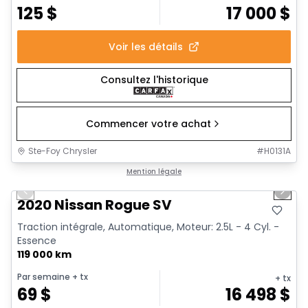
125
$
17 000
$
Voir les détails
Consultez l'historique
Commencer votre achat
Ste-Foy Chrysler
#
H0131A
1/13
Très bonne offre
Mention légale
Previous slide
Next 
2020 Nissan Rogue SV
Traction intégrale, Automatique, Moteur: 2.5L - 4 Cyl. -
Essence
119 000 km
Par semaine
+ tx
+ tx
69
$
16 498
$