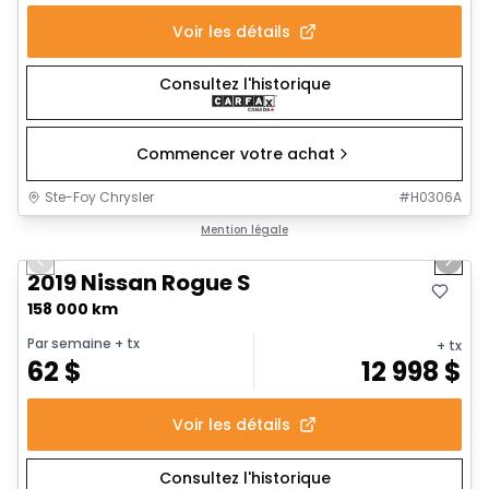
Voir les détails
Consultez l'historique
Commencer votre achat
Ste-Foy Chrysler
#
H0306A
1/6
Très bonne offre
Mention légale
Previous slide
Next 
2019 Nissan Rogue S
158 000 km
Par semaine
+ tx
+ tx
62
$
12 998
$
Voir les détails
Consultez l'historique