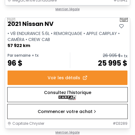
MegaCentre Lanaudiere
#
U1942
1/28
Très bonne offre
Mention légale
Previous slide
Next 
Vidéo disponible
2021 Nissan NV
• V8 ENDURANCE 5.6L • REMORQUAGE • APPLE CARPLAY •
CAMÉRA • CREW CAB
57 922 km
26 995
$
Par semaine
+ tx
+ tx
96
$
25 995
$
Voir les détails
Consultez l'historique
Commencer votre achat
Capitale Chrysler
#
D3289
1/21
Très bonne offre
Mention légale