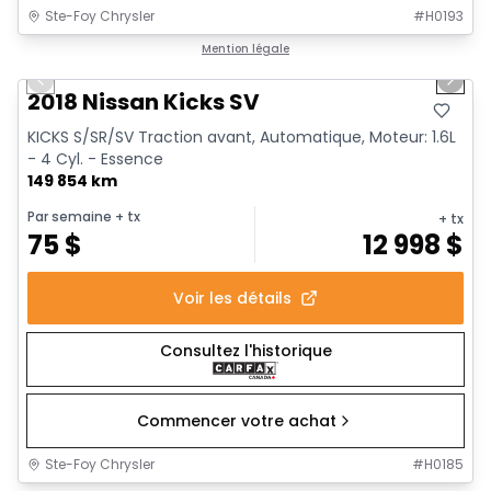
Ste-Foy Chrysler
#
H0193
1/13
Très bonne offre
Mention légale
Previous slide
Next 
2018 Nissan Kicks SV
KICKS S/SR/SV Traction avant, Automatique, Moteur: 1.6L
- 4 Cyl. - Essence
149 854 km
Par semaine
+ tx
+ tx
75
$
12 998
$
Voir les détails
Consultez l'historique
Commencer votre achat
Ste-Foy Chrysler
#
H0185