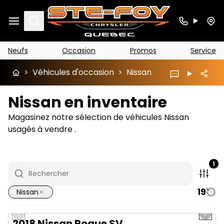
Search
Neufs
Occasion
Promos
Service
>
Véhicules d'occasion
>
Nissan
Nissan en inventaire
Magasinez notre sélection de véhicules Nissan
usagés à vendre .
1
19
Nissan
1/14
Très bonne offre
Previous slide
Next 
2018 Nissan Rogue SV