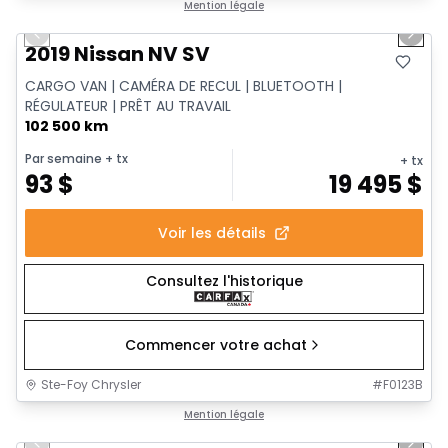
1/13
Très bonne offre
Mention légale
Previous slide
Next 
2019 Nissan NV SV
CARGO VAN | CAMÉRA DE RECUL | BLUETOOTH |
RÉGULATEUR | PRÊT AU TRAVAIL
102 500 km
Par semaine
+ tx
+ tx
93
$
19 495
$
Voir les détails
Consultez l'historique
Commencer votre achat
Ste-Foy Chrysler
#
F0123B
1/15
Très bonne offre
Mention légale