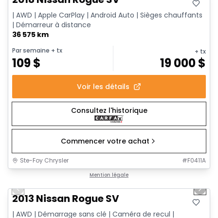
| AWD | Apple CarPlay | Android Auto | Sièges chauffants
| Démarreur à distance
36 575 km
Par semaine
+ tx
+ tx
109
$
19 000
$
Voir les détails
Consultez l'historique
Commencer votre achat
Ste-Foy Chrysler
#
F0411A
1/13
Très bonne offre
Mention légale
Previous slide
Next 
2013 Nissan Rogue SV
| AWD | Démarrage sans clé | Caméra de recul |