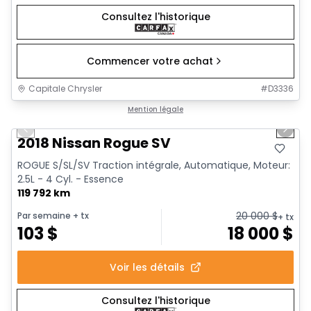
Consultez l'historique
Commencer votre achat
Capitale Chrysler
#
D3336
1/14
Très bonne offre
Mention légale
Previous slide
Next 
Vidéo disponible
2018 Nissan Rogue SV
ROGUE S/SL/SV Traction intégrale, Automatique, Moteur:
2.5L - 4 Cyl. - Essence
119 792 km
20 000
$
Par semaine
+ tx
+ tx
103
$
18 000
$
Voir les détails
Consultez l'historique