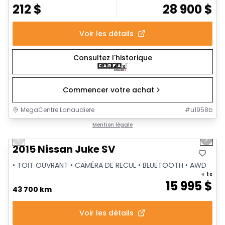
212
$
28 900
$
Voir les détails
Consultez l'historique
Commencer votre achat
MegaCentre Lanaudiere
#
u1958b
1/18
Très bonne offre
Mention légale
Previous slide
Next 
Vidéo disponible
2015 Nissan Juke SV
• TOIT OUVRANT • CAMÉRA DE RECUL • BLUETOOTH • AWD
+ tx
15 995
$
43 700 km
Voir les détails