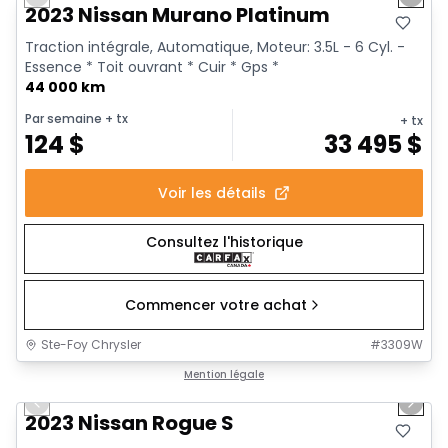
Previous slide
Next 
2023 Nissan Murano Platinum
Traction intégrale, Automatique, Moteur: 3.5L - 6 Cyl. -
Essence * Toit ouvrant * Cuir * Gps *
44 000 km
Par semaine
+ tx
+ tx
124
$
33 495
$
Voir les détails
Consultez l'historique
Commencer votre achat
Ste-Foy Chrysler
#
3309W
1/13
Très bonne offre
Mention légale
Previous slide
Next 
2023 Nissan Rogue S