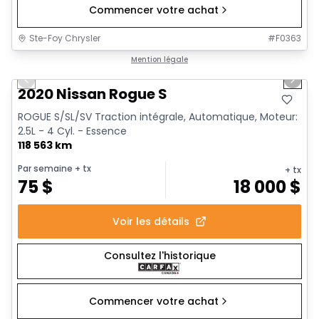
Commencer votre achat
Ste-Foy Chrysler
#
F0363
1/11
Très bonne offre
Mention légale
Previous slide
Next 
2020 Nissan Rogue S
ROGUE S/SL/SV Traction intégrale, Automatique, Moteur:
2.5L - 4 Cyl. - Essence
118 563 km
Par semaine
+ tx
+ tx
75
$
18 000
$
Voir les détails
Consultez l'historique
Commencer votre achat