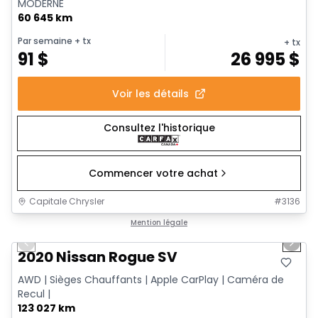
MODERNE
60 645 km
Par semaine
+ tx
+ tx
91
$
26 995
$
Voir les détails
Consultez l'historique
Commencer votre achat
Capitale Chrysler
#
3136
1/26
Très bonne offre
Mention légale
Previous slide
Next 
Vidéo disponible
2020 Nissan Rogue SV
AWD | Sièges Chauffants | Apple CarPlay | Caméra de
Recul |
123 027 km