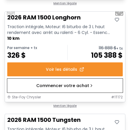
1/20
Mention légale
Previous slide
Next 
2026 RAM 1500 Longhorn
Traction intégrale, Moteur: I6 biturbo de 3 L haut
rendement avec arrêt au ralenti - 6 Cyl. - Essenc...
10 km
116 888
$
Par semaine
+ tx
+ tx
326
$
105 388
$
Voir les détails
Commencer votre achat
Ste-Foy Chrysler
#
1T172
Mention légale
2026 RAM 1500 Tungsten
Traction intégrale, Moteur: I6 biturbo de 3 L haut