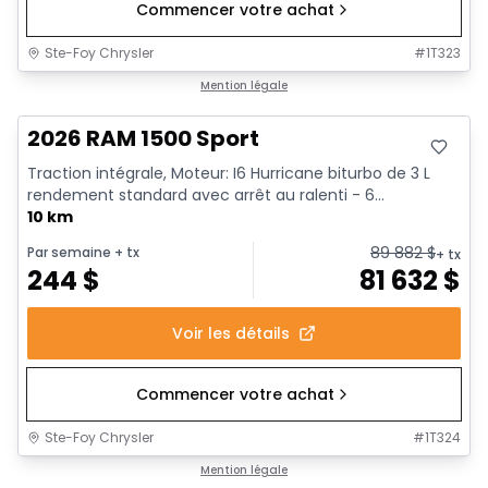
Commencer votre achat
Ste-Foy Chrysler
#
1T323
Mention légale
2026 RAM 1500 Sport
Traction intégrale, Moteur: I6 Hurricane biturbo de 3 L
rendement standard avec arrêt au ralenti - 6...
10 km
89 882
$
Par semaine
+ tx
+ tx
244
$
81 632
$
Voir les détails
Commencer votre achat
Ste-Foy Chrysler
#
1T324
Mention légale