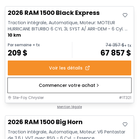
2026 RAM 1500 Black Express
Traction intégrale, Automatique, Moteur: MOTEUR
HURRICANE BITURBO 6 CYL 3L SYST A/ ARR-DEM - 6 Cyl. ...
10 km
74 357
$
Par semaine
+ tx
+ tx
209
$
67 857
$
Voir les détails
Commencer votre achat
Ste-Foy Chrysler
#
1T321
Mention légale
2026 RAM 1500 Big Horn
Traction intégrale, Automatique, Moteur: V6 Pentastar
de 3,6 L VVT avec BSG - 6 Cyl. - Essence