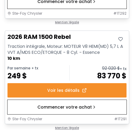
Commencer votre achat
Ste-Foy Chrysler
#
1T292
Mention légale
2026 RAM 1500 Rebel
Traction intégrale, Moteur: MOTEUR V8 HEMI(MD) 5,7 L A
VVT A/MDS ECO/ETORQUE - 8 Cyl. - Essence
10 km
92 020
$
Par semaine
+ tx
+ tx
249
$
83 770
$
Voir les détails
Commencer votre achat
Ste-Foy Chrysler
#
1T291
Mention légale