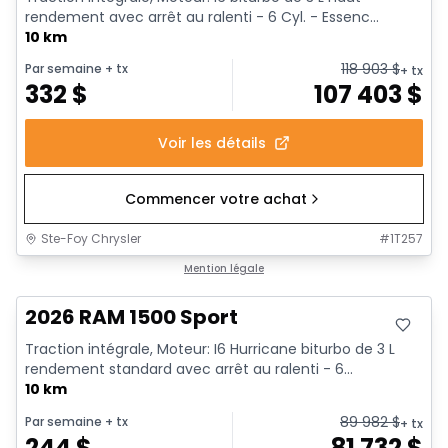
rendement avec arrêt au ralenti - 6 Cyl. - Essenc...
10 km
118 903
$
Par semaine
+ tx
+ tx
332
$
107 403
$
Voir les détails
Commencer votre achat
Ste-Foy Chrysler
#
1T257
Mention légale
2026 RAM 1500 Sport
Traction intégrale, Moteur: I6 Hurricane biturbo de 3 L
rendement standard avec arrêt au ralenti - 6...
10 km
89 982
$
Par semaine
+ tx
+ tx
244
$
81 732
$