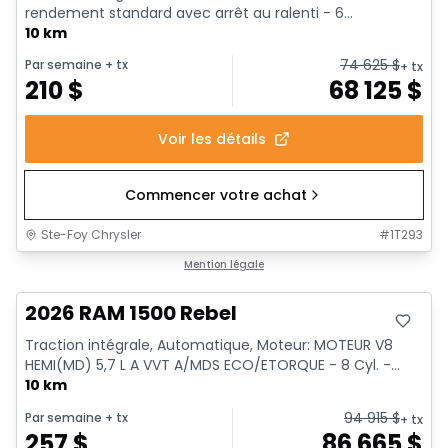
rendement standard avec arrêt au ralenti - 6...
10 km
74 625
$
Par semaine
+ tx
+ tx
210
$
68 125
$
Voir les détails
Commencer votre achat
Ste-Foy Chrysler
#
1T293
Mention légale
2026 RAM 1500 Rebel
Traction intégrale, Automatique, Moteur: MOTEUR V8
HEMI(MD) 5,7 L A VVT A/MDS ECO/ETORQUE - 8 Cyl. -...
10 km
94 915
$
Par semaine
+ tx
+ tx
257
$
86 665
$