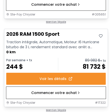
Commencer votre achat
Ste-Foy Chrysler
#
O05651
Mention légale
2026 RAM 1500 Sport
Traction intégrale, Automatique, Moteur: I6 Hurricane
biturbo de 3 L rendement standard avec arrêt a...
0 km
89 982
$
Par semaine
+ tx
+ tx
244
$
81 732
$
Voir les détails
Commencer votre achat
Ste-Foy Chrysler
#
1T322
Mention légale