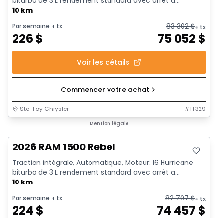
biturbo de 3 L rendement standard avec arrêt a...
10 km
83 302
$
Par semaine
+ tx
+ tx
226
$
75 052
$
Voir les détails
Commencer votre achat
Ste-Foy Chrysler
#
1T329
Mention légale
2026 RAM 1500 Rebel
Traction intégrale, Automatique, Moteur: I6 Hurricane
biturbo de 3 L rendement standard avec arrêt a...
10 km
82 707
$
Par semaine
+ tx
+ tx
224
$
74 457
$