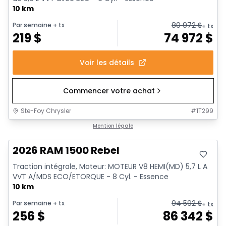
10 km
80 972
$
Par semaine
+ tx
+ tx
219
$
74 972
$
Voir les détails
Commencer votre achat
Ste-Foy Chrysler
#
1T299
Mention légale
2026 RAM 1500 Rebel
Traction intégrale, Moteur: MOTEUR V8 HEMI(MD) 5,7 L A
VVT A/MDS ECO/ETORQUE - 8 Cyl. - Essence
10 km
94 592
$
Par semaine
+ tx
+ tx
256
$
86 342
$