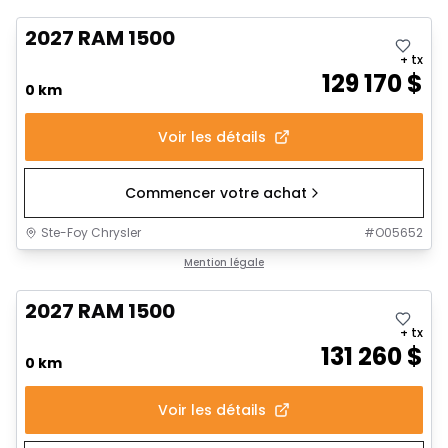
2027 RAM 1500
+ tx
129 170
$
0 km
Voir les détails
Commencer votre achat
Ste-Foy Chrysler
#
O05652
Mention légale
2027 RAM 1500
+ tx
131 260
$
0 km
Voir les détails