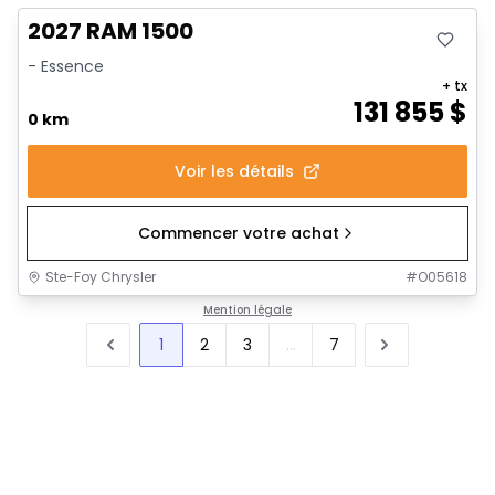
2027 RAM 1500
- Essence
+ tx
131 855
$
0 km
Voir les détails
Commencer votre achat
Ste-Foy Chrysler
#
O05618
Mention légale
1
2
3
...
7