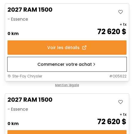
2027 RAM 1500
- Essence
+ tx
72 620
$
0 km
Voir les détails
Commencer votre achat
Ste-Foy Chrysler
#
O05622
Mention légale
2027 RAM 1500
- Essence
+ tx
72 620
$
0 km