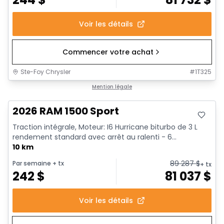
Voir les détails
Commencer votre achat
Ste-Foy Chrysler
#
1T325
Mention légale
2026 RAM 1500 Sport
Traction intégrale, Moteur: I6 Hurricane biturbo de 3 L
rendement standard avec arrêt au ralenti - 6...
10 km
89 287
$
Par semaine
+ tx
+ tx
242
$
81 037
$
Voir les détails