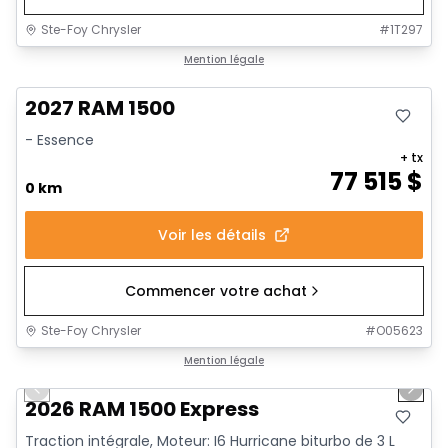
Ste-Foy Chrysler
#
1T297
Mention légale
2027 RAM 1500
- Essence
+ tx
77 515
$
0 km
Voir les détails
Commencer votre achat
Ste-Foy Chrysler
#
O05623
1/17
Mention légale
Previous slide
Next 
2026 RAM 1500 Express
Traction intégrale, Moteur: I6 Hurricane biturbo de 3 L