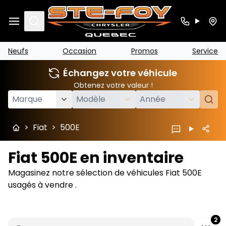
Search
Neufs
Occasion
Promos
Service
Échangez votre véhicule
Obtenez votre valeur !
>
Fiat
>
500E
Fiat 500E en inventaire
Magasinez notre sélection de véhicules Fiat 500E
usagés à vendre .
2