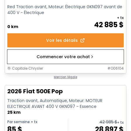
Red Traction avant, Moteur: Électrique GKN097 avant de
400 V - Électrique
+ tx
42 885
$
0 km
Voir les détails
Commencer votre achat
Capitale Chrysler
#
O06104
Mention légale
2026 Fiat 500E Pop
Traction avant, Automatique, Moteur: MOTEUR
ELECTRIQUE AVANT 400 V GKN097 - Essence
25 km
42 985
$
Par semaine
+ tx
+ tx
85
$
28 897
$