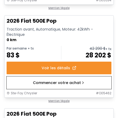
Ste-Foy Chrysler
#
O05534
Mention légale
2026 Fiat 500E Pop
Traction avant, Automatique, Moteur: 42kWh -
Électrique
0 km
42 290
$
Par semaine
+ tx
+ tx
83
$
28 202
$
Voir les détails
Commencer votre achat
Ste-Foy Chrysler
#
O05462
Mention légale
2026 Fiat 500E Pop