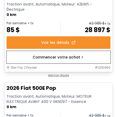
Traction avant, Automatique, Moteur: 42kWh -
Électrique
0 km
42 985
$
Par semaine
+ tx
+ tx
85
$
28 897
$
Voir les détails
Commencer votre achat
Ste-Foy Chrysler
#
O05460
Mention légale
2026 Fiat 500E Pop
Traction avant, Automatique, Moteur: MOTEUR
ELECTRIQUE AVANT 400 V GKN097 - Essence
0 km
42 985
$
Par semaine
+ tx
+ tx