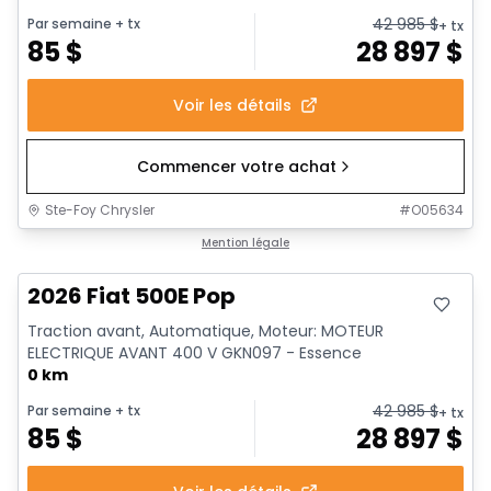
42 985
$
Par semaine
+ tx
+ tx
85
$
28 897
$
Voir les détails
Commencer votre achat
Ste-Foy Chrysler
#
O05634
Mention légale
2026 Fiat 500E Pop
Traction avant, Automatique, Moteur: MOTEUR
ELECTRIQUE AVANT 400 V GKN097 - Essence
0 km
42 985
$
Par semaine
+ tx
+ tx
85
$
28 897
$