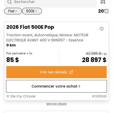
20
Fiat
500E
2026 Fiat 500E Pop
Traction avant, Automatique, Moteur: MOTEUR
ELECTRIQUE AVANT 400 V GKN097 - Essence
0 km
42 985
$
Par semaine
+ tx
+ tx
85
$
28 897
$
Voir les détails
Commencer votre achat
Ste-Foy Chrysler
#
O05633
Mention légale