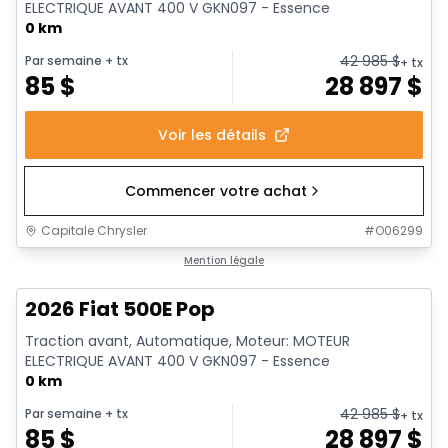
ELECTRIQUE AVANT 400 V GKN097 - Essence
0 km
42 985
$
Par semaine
+ tx
+ tx
85
$
28 897
$
Voir les détails
Commencer votre achat
Capitale Chrysler
#
O06299
Mention légale
2026 Fiat 500E Pop
Traction avant, Automatique, Moteur: MOTEUR
ELECTRIQUE AVANT 400 V GKN097 - Essence
0 km
42 985
$
Par semaine
+ tx
+ tx
85
$
28 897
$