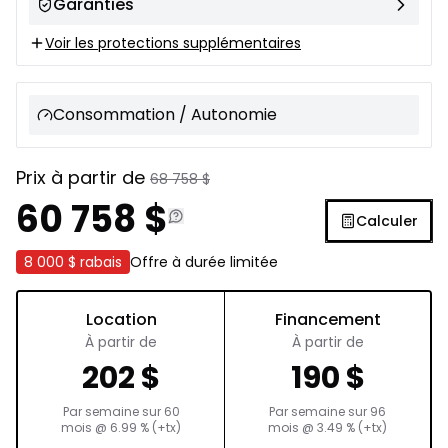
Garanties
Voir les protections supplémentaires
Consommation / Autonomie
Prix à partir de
68 758
$
60 758
$
Calculer
8 000 $
rabais
Offre à durée limitée
Location
Financement
À partir de
À partir de
202
$
190
$
Par semaine sur
60
Par semaine sur
96
mois
@
6.99
% (+tx)
mois
@
3.49
% (+tx)