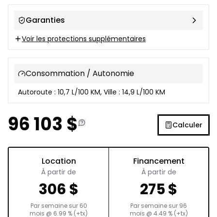
Garanties
Voir les protections supplémentaires
Consommation / Autonomie
Autoroute : 10,7 L/100 KM, Ville : 14,9 L/100 KM
96 103
$
Calculer
Location
Financement
À partir de
À partir de
306
$
275
$
Par semaine sur
60
Par semaine sur
96
mois
@
6.99
% (+tx)
mois
@
4.49
% (+tx)