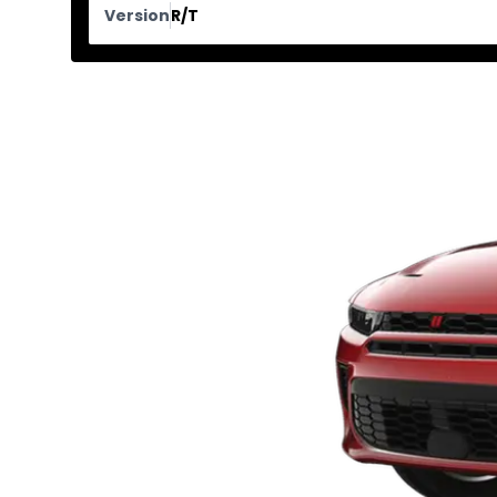
Version
R/T