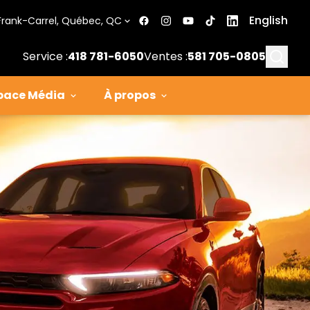
English
Frank-Carrel, Québec, QC
Searc
Service :
418 781-6050
Ventes :
581 705-0805
pace Média
À propos