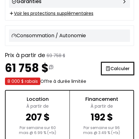
Garanties
Voir les protections supplémentaires
Consommation / Autonomie
Prix à partir de
69 758
$
61 758
$
Calculer
8 000 $
rabais
Offre à durée limitée
Location
Financement
À partir de
À partir de
207
$
192
$
Par semaine sur
60
Par semaine sur
96
mois
@
6.99
% (+tx)
mois
@
3.49
% (+tx)