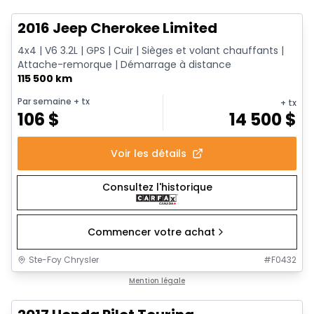
2016 Jeep Cherokee Limited
4x4 | V6 3.2L | GPS | Cuir | Sièges et volant chauffants |
Attache-remorque | Démarrage à distance
115 500 km
Par semaine
+ tx
+ tx
106
$
14 500
$
Voir les détails
Consultez l'historique
Commencer votre achat
Ste-Foy Chrysler
#
F0432
1/16
Très bonne offre
Mention légale