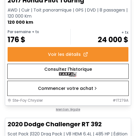
2017 Honda Pilot Touring
AWD | Cuir | Toit panoramique | GPS | DVD | 8 passagers |
120 000 Km
120 000 km
Par semaine
+ tx
+ tx
176
$
24 000
$
Voir les détails
Consultez l'historique
Commencer votre achat
Ste-Foy Chrysler
#
1T279A
1/17
Très bonne offre
Mention légale
2020 Dodge Challenger RT 392
Scat Pack |1320 Drag Pack | V8 HEMI 6.4L | 485 HP | Édition