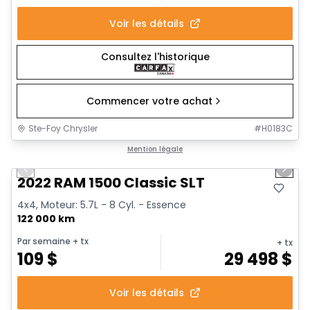
Voir les détails
Consultez l'historique
Commencer votre achat
Ste-Foy Chrysler
#
H0183C
1/15
Très bonne offre
Mention légale
Previous slide
Next 
2022 RAM 1500 Classic SLT
4x4, Moteur: 5.7L - 8 Cyl. - Essence
122 000 km
Par semaine
+ tx
+ tx
109
$
29 498
$
Voir les détails