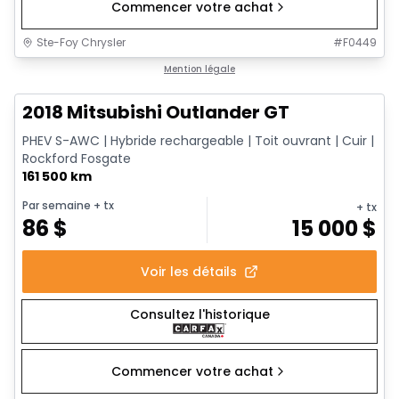
Commencer votre achat
Ste-Foy Chrysler
#
F0449
1/14
Très bonne offre
Mention légale
2018 Mitsubishi Outlander GT
PHEV S-AWC | Hybride rechargeable | Toit ouvrant | Cuir |
Rockford Fosgate
161 500 km
Par semaine
+ tx
+ tx
86
$
15 000
$
Voir les détails
Consultez l'historique
Commencer votre achat