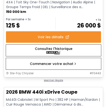
4X4 | Toit Sky One-Touch | Navigation | Audio Alpine |
Groupe Temps Froid | DEL | Surveillance des a...
150 000 km
Par semaine
+ tx
+ tx
125
$
26 000
$
Voir les détails
Consultez l'historique
Commencer votre achat
Ste-Foy Chrysler
#
F0443
1/12
Très bonne offre
Mention légale
2026 BMW 440i xDrive Coupe
M440i Cabriolet | M Sport Pro | 382 HP | Harman/Kardon |
Cuir Rouge Vernasca | AWD | Démarreur à dis...