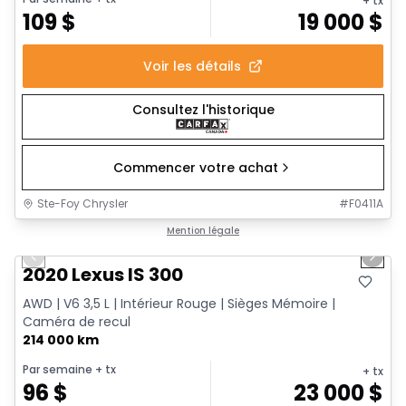
+ tx
109
$
19 000
$
Voir les détails
Consultez l'historique
Commencer votre achat
Ste-Foy Chrysler
#
F0411A
1/17
Très bonne offre
Mention légale
Previous slide
Next 
2020 Lexus IS 300
AWD | V6 3,5 L | Intérieur Rouge | Sièges Mémoire |
Caméra de recul
214 000 km
Par semaine
+ tx
+ tx
96
$
23 000
$