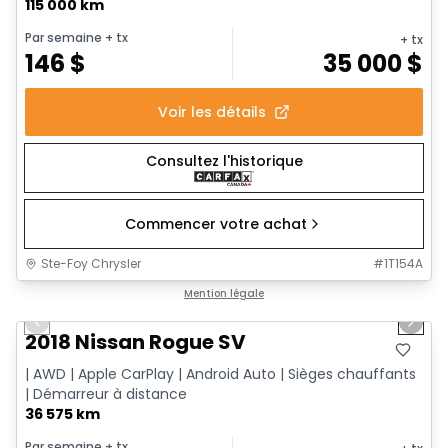
115 000 km
Par semaine
+ tx
+ tx
146
$
35 000
$
Voir les détails
Consultez l'historique
Commencer votre achat
Ste-Foy Chrysler
#
1T154A
1/14
Très bonne offre
Mention légale
Previous slide
Next 
2018 Nissan Rogue SV
| AWD | Apple CarPlay | Android Auto | Sièges chauffants
| Démarreur à distance
36 575 km
Par semaine
+ tx