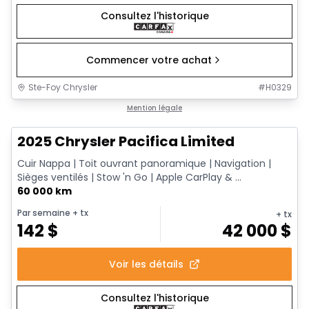
Consultez l'historique
Commencer votre achat
Ste-Foy Chrysler
#
H0329
1/14
Très bonne offre
Mention légale
2025 Chrysler Pacifica Limited
Cuir Nappa | Toit ouvrant panoramique | Navigation |
Sièges ventilés | Stow 'n Go | Apple CarPlay & ...
60 000 km
Par semaine
+ tx
+ tx
142
$
42 000
$
Voir les détails
Consultez l'historique