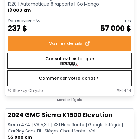
1320 | Automatique 8 rapports | Go Mango
13 000 km
Par semaine
+ tx
+ tx
237
$
57 000
$
Voir les détails
Consultez l'historique
Commencer votre achat
Ste-Foy Chrysler
#
F0444
1/15
Très bonne offre
Mention légale
2024 GMC Sierra K1500 Elevation
Sierra 4X4 | V8 5,3 L | X31 Hors Route | Google Intégré |
CarPlay Sans Fil | Sièges Chauffants | Vol...
55 000 km