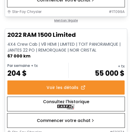
Commencer votre achat
Ste-Foy Chrysler
#
1T099A
1/13
Très bonne offre
Mention légale
2022 RAM 1500 Limited
4X4 Crew Cab | V8 HEMI | LIMITED | TOIT PANORAMIQUE |
JANTES 22 PO | REMORQUAGE | NOIR CRISTAL
67 000 km
Par semaine
+ tx
+ tx
204
$
55 000
$
Voir les détails
Consultez l'historique
Commencer votre achat