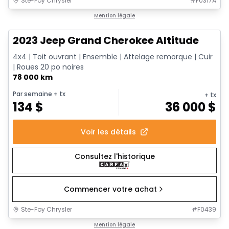
Ste-Foy Chrysler
#
F0317A
Très bonne offre
Mention légale
2023 Jeep Grand Cherokee Altitude
4x4 | Toit ouvrant | Ensemble | Attelage remorque | Cuir
| Roues 20 po noires
78 000 km
Par semaine
+ tx
+ tx
134
$
36 000
$
Voir les détails
Consultez l'historique
Commencer votre achat
Ste-Foy Chrysler
#
F0439
1/12
Très bonne offre
Mention légale