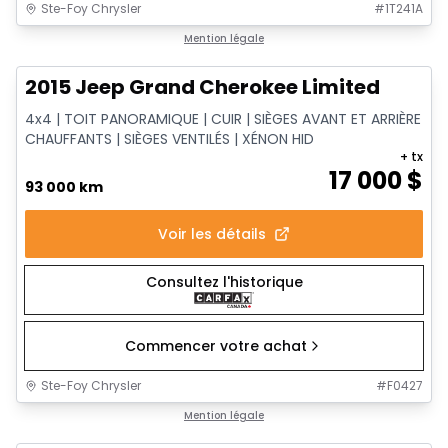
Ste-Foy Chrysler
#
1T241A
1/14
Très bonne offre
Mention légale
2015 Jeep Grand Cherokee Limited
4x4 | TOIT PANORAMIQUE | CUIR | SIÈGES AVANT ET ARRIÈRE
CHAUFFANTS | SIÈGES VENTILÉS | XÉNON HID
+ tx
17 000
$
93 000 km
Voir les détails
Consultez l'historique
Commencer votre achat
Ste-Foy Chrysler
#
F0427
1/12
Très bonne offre
Mention légale