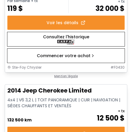
Par semaine
+ tx
+ tx
119
$
32 000
$
Voir les détails
Consultez l'historique
Commencer votre achat
Ste-Foy Chrysler
#
F0430
1/14
Très bonne offre
Mention légale
2014 Jeep Cherokee Limited
4x4 | V6 3,2 L | TOIT PANORAMIQUE | CUIR | NAVIGATION |
SIÈGES CHAUFFANTS ET VENTILÉS
+ tx
12 500
$
132 500 km