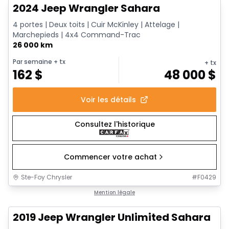
2024 Jeep Wrangler Sahara
4 portes | Deux toits | Cuir McKinley | Attelage |
Marchepieds | 4x4 Command-Trac
26 000 km
Par semaine
+ tx
+ tx
162
$
48 000
$
Voir les détails
Consultez l'historique
Commencer votre achat
Ste-Foy Chrysler
#
F0429
1/13
Très bonne offre
Mention légale
2019 Jeep Wrangler Unlimited Sahara