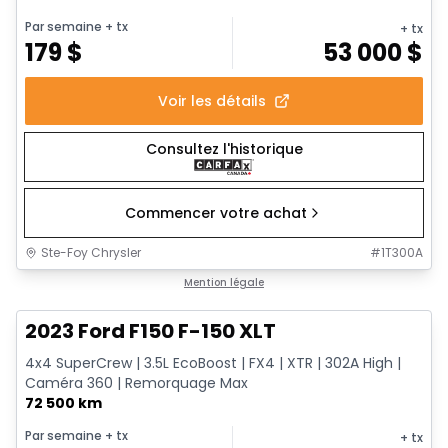
Par semaine
+ tx
+ tx
179
$
53 000
$
Voir les détails
Consultez l'historique
Commencer votre achat
Ste-Foy Chrysler
#
1T300A
1/13
Très bonne offre
Mention légale
2023 Ford F150 F-150 XLT
4x4 SuperCrew | 3.5L EcoBoost | FX4 | XTR | 302A High |
Caméra 360 | Remorquage Max
72 500 km
Par semaine
+ tx
+ tx