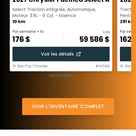
Select Traction intégrale, Automatique,
Tractio
Moteur: 3.6L - 6 Cyl. - Essence
Pentast
10 km
6 Cyl. - 
291 km
Par semaine
+ tx
Par sem
+ tx
176
$
59 586
$
162
Voir les détails
Ste-Foy Chrysler
#
1V009
Ste-F
Mention légale
1 / 1
VOIR L'INVENTAIRE COMPLET