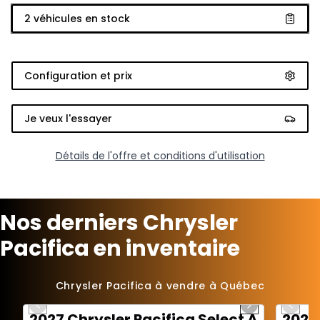
2
véhicules en stock
Configuration et prix
Je veux l'essayer
Détails de l'offre et conditions d'utilisation
Nos derniers Chrysler
Pacifica en inventaire
1/15
Chrysler Pacifica à vendre à Québec
Previous slide
Next slide
Previo
2027 Chrysler Pacifica Select AWD
2026 