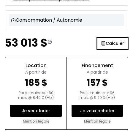
Consommation / Autonomie
53 013
$
Calculer
Location
Financement
À partir de
À partir de
185
$
157
$
Par semaine sur
60
Par semaine sur
96
mois
@
8.49
% (+tx)
mois
@
5.29
% (+tx)
Je veux louer
Je veux acheter
Mention légale
Mention légale