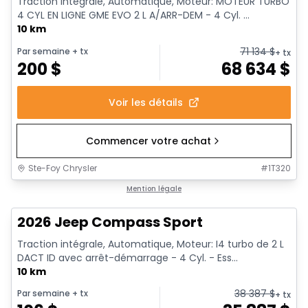
Traction intégrale, Automatique, Moteur: MOTEUR TURBO
4 CYL EN LIGNE GME EVO 2 L A/ARR-DEM - 4 Cyl. ...
10 km
71 134
$
Par semaine
+ tx
+ tx
200
$
68 634
$
Voir les détails
Commencer votre achat
Ste-Foy Chrysler
#
1T320
Mention légale
2026 Jeep Compass Sport
Traction intégrale, Automatique, Moteur: I4 turbo de 2 L
DACT ID avec arrêt-démarrage - 4 Cyl. - Ess...
10 km
38 387
$
Par semaine
+ tx
+ tx