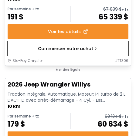
67 839
$
Par semaine
+ tx
+ tx
191
$
65 339
$
Voir les détails
Commencer votre achat
Ste-Foy Chrysler
#
1T306
Mention légale
2026 Jeep Wrangler Willys
Traction intégrale, Automatique, Moteur: I4 turbo de 2 L
DACT ID avec arrêt-démarrage - 4 Cyl. - Ess...
10 km
63 134
$
Par semaine
+ tx
+ tx
179
$
60 634
$