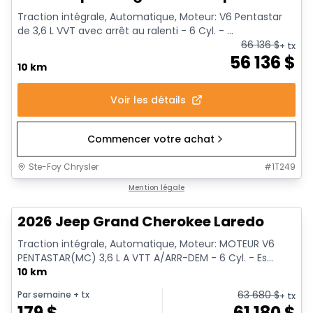
Traction intégrale, Automatique, Moteur: V6 Pentastar
de 3,6 L VVT avec arrêt au ralenti - 6 Cyl. - ...
66 136
$
+ tx
56 136
$
10 km
Voir les détails
Commencer votre achat
Ste-Foy Chrysler
#
1T249
1/18
Mention légale
2026 Jeep Grand Cherokee Laredo
Traction intégrale, Automatique, Moteur: MOTEUR V6
PENTASTAR(MC) 3,6 L A VTT A/ARR-DEM - 6 Cyl. - Es...
10 km
63 680
$
Par semaine
+ tx
+ tx
179
$
61 180
$