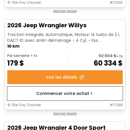
Ste-Foy Chrysler
#
1T305
1/15
Mention légale
2026 Jeep Wrangler Willys
Traction intégrale, Automatique, Moteur: I4 turbo de 2 L
DACT ID avec arrêt-démarrage - 4 Cyl. - Ess...
10 km
62 834
$
Par semaine
+ tx
+ tx
179
$
60 334
$
Voir les détails
Commencer votre achat
Ste-Foy Chrysler
#
1T298
Mention légale
2026 Jeep Wrangler 4 Door Sport