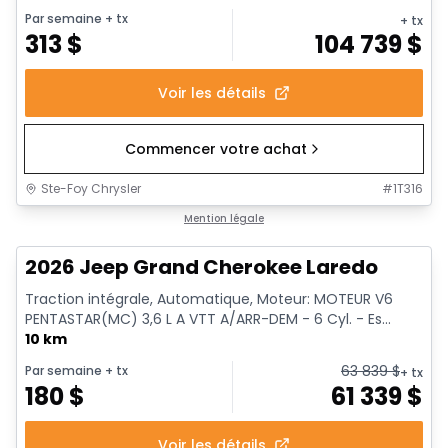
Par semaine
+ tx
+ tx
313
$
104 739
$
Voir les détails
Commencer votre achat
Ste-Foy Chrysler
#
1T316
Mention légale
2026 Jeep Grand Cherokee Laredo
Traction intégrale, Automatique, Moteur: MOTEUR V6
PENTASTAR(MC) 3,6 L A VTT A/ARR-DEM - 6 Cyl. - Es...
10 km
63 839
$
Par semaine
+ tx
+ tx
180
$
61 339
$
Voir les détails