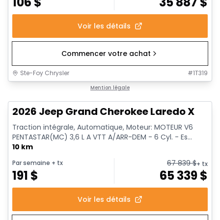
106
$
35 887
$
Voir les détails
Commencer votre achat
Ste-Foy Chrysler
#
1T319
Mention légale
2026 Jeep Grand Cherokee Laredo X
Traction intégrale, Automatique, Moteur: MOTEUR V6
PENTASTAR(MC) 3,6 L A VTT A/ARR-DEM - 6 Cyl. - Es...
10 km
67 839
$
Par semaine
+ tx
+ tx
191
$
65 339
$
Voir les détails