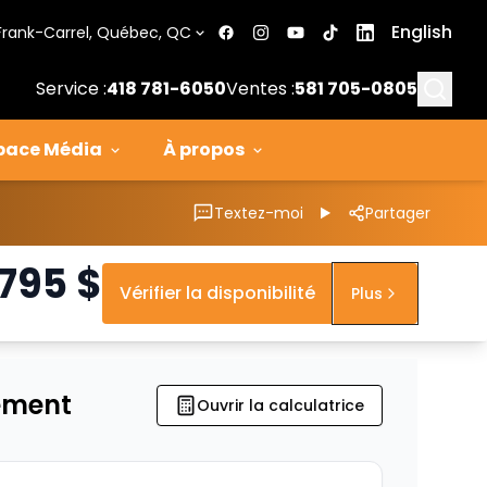
English
Frank-Carrel, Québec, QC
Searc
Service :
418 781-6050
Ventes :
581 705-0805
pace Média
À propos
Textez-moi
Partager
 795
$
Vérifier la disponibilité
Plus
ement
Ouvrir la calculatrice