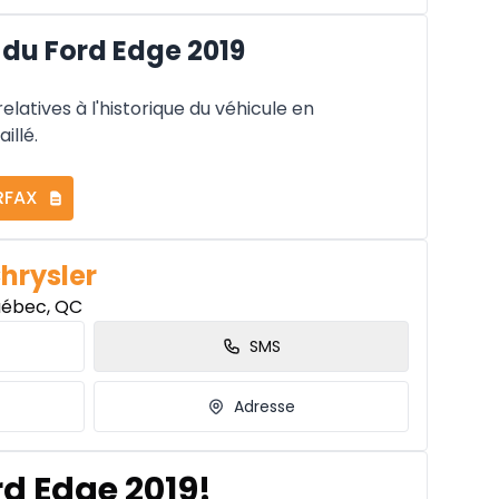
du Ford Edge 2019
latives à l'historique du véhicule en
illé.
RFAX
Chrysler
uébec, QC
SMS
Adresse
rd Edge 2019!