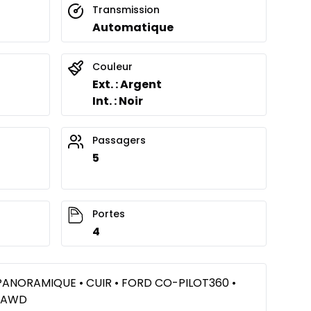
Transmission
Automatique
Couleur
Ext. : Argent
Int. : Noir
Passagers
5
Portes
4
T PANORAMIQUE • CUIR • FORD CO-PILOT360 •
• AWD