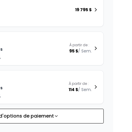
19 795
$
À partir de :
is
95
$
/
Sem.
%
À partir de :
is
114
$
/
Sem.
%
 d'options de paiement
À partir de :
is
145
$
/
Sem.