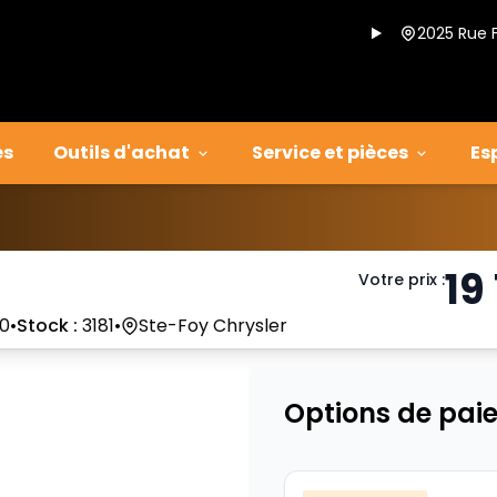
2025 Rue 
es
Outils d'achat
Service et pièces
Es
19
Votre prix
:
0
•
Stock :
3181
•
Ste-Foy Chrysler
Options de pai