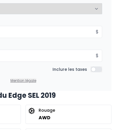
%
À partir de :
$
is
209
$
/
Sem.
%
$
Inclure les taxes
Inclure les taxes
Mention légale
du Edge SEL 2019
Rouage
AWD