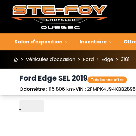
Salon d'exposition
Inventaire
Offr
>
Véhicules d'occasion
>
Ford
>
Edge
>
3181
Ford Edge SEL 2019
Très bonne offre
Odomètre :
115 806 km
•
VIN :
2FMPK4J94KBB2898
Lire
Précédent
Suivant