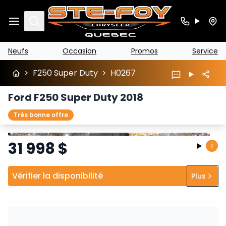
Search
Neufs
Occasion
Promos
Service
>
F250 Super Duty
>
H0267
Ford F250 Super Duty 2018
Très bonne offre
Arrêter
Précédent
Suivant
31 998
$
i
Vérifier la disponibilité
Plus