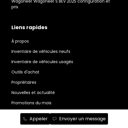
Wagoneer Wagoneer S BEV 2025 configuration et
prix
Liens rapides
À propos
Inventaire de véhicules neufs
Inventaire de véhicules usagés
Outils d'achat
Propriétaires
Nouvelles et actualité
Promotions du mois
Salle de montre Chrysler, Jeep, RAM, Dodge et Fiat
Appeler
Envoyer un message
Abonnement à l'infolettre