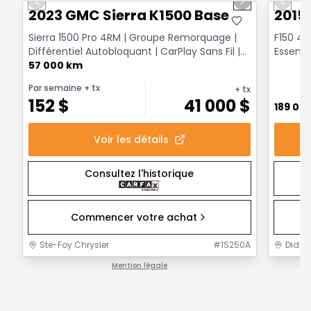
Previous slide
Next slide
Previo
2023 GMC Sierra K1500 Base
2015
Sierra 1500 Pro 4RM | Groupe Remorquage |
F150 4x
Différentiel Autobloquant | CarPlay Sans Fil |
Essenc
Doublure Va...
57 000 km
Par semaine
+ tx
+ tx
152
$
41 000
$
189 00
Voir les détails
Consultez l'historique
Commencer votre achat
Ste-Foy Chrysler
#
1S250A
Didier
Mention légale
1 / 1