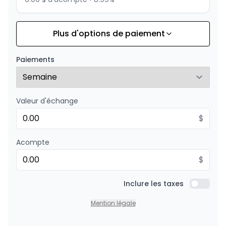
Plus d'options de paiement
Financement sur 24 mois
À partir de :
Financement sur 24 mois
337
$
/
Sem.
Paiements
0.00 $ d'acompte • 8.99%
Valeur d'échange
$
Acompte
$
Inclure les taxes
Inclure l
Mention légale