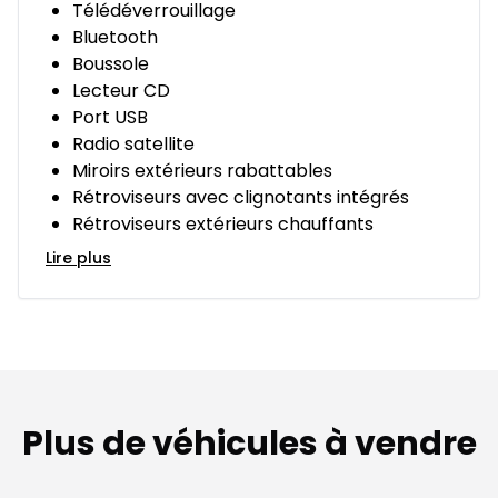
Télédéverrouillage
Bluetooth
Boussole
Lecteur CD
Port USB
Radio satellite
Miroirs extérieurs rabattables
Rétroviseurs avec clignotants intégrés
Rétroviseurs extérieurs chauffants
Lire plus
Plus de véhicules à vendre
1/12
Très bonne offre
Très b