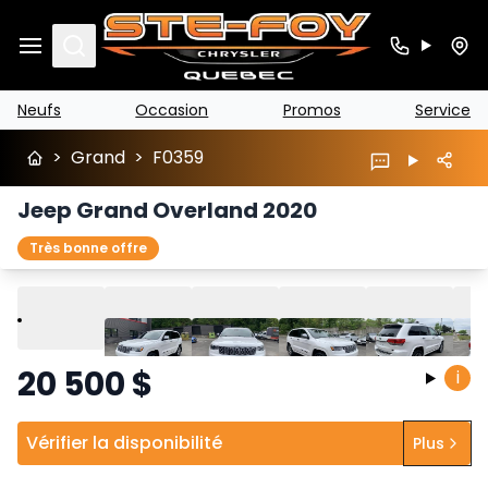
Search
Neufs
Occasion
Promos
Service
>
Grand
>
F0359
Jeep Grand Overland 2020
Très bonne offre
Lire
Précédent
Suivant
20 500
$
i
Vérifier la disponibilité
Plus