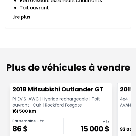
Rétroviseurs extérieurs chauffants
Toit ouvrant
Lire plus
Plus de véhicules à vendre
1/14
Très bonne offre
Très b
2018 Mitsubishi Outlander GT
2015
PHEV S-AWC | Hybride rechargeable | Toit
4x4 | T
ouvrant | Cuir | Rockford Fosgate
AVANT E
161 500 km
VENTILÉ
Par semaine
+ tx
+ tx
86
$
15 000
$
93 000