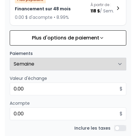
À partir de :
Financement sur 48 mois
118
$
/
Sem.
0.00 $ d'acompte • 8.99%
Plus d'options de paiement
Financement sur 60 mois
À partir de :
Financement sur 60 mois
98
$
/
Sem.
Paiements
0.00 $ d'acompte • 8.99%
Valeur d'échange
Financement sur 36 mois
À partir de :
Financement sur 36 mois
$
150
$
/
Sem.
0.00 $ d'acompte • 8.99%
Acompte
$
Financement sur 24 mois
À partir de :
Financement sur 24 mois
Inclure les taxes
216
$
/
Sem.
Inclure l