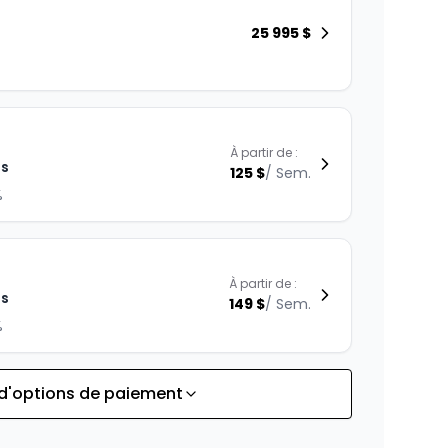
25 995
$
À partir de :
is
125
$
/
Sem.
%
À partir de :
is
149
$
/
Sem.
%
 d'options de paiement
À partir de :
is
191
$
/
Sem.