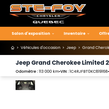
Salon d'exposition
Inventaire
Offr
>
Véhicules d'occasion
>
Jeep
>
Grand Chero
Jeep Grand Cherokee Limited 2
Odomètre :
113 000 km
•
VIN :
1C4RJFBT0KC819168
Arrêter
Précédent
Suivant