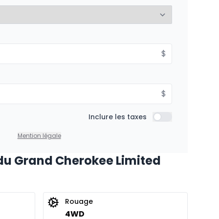
%
À partir de :
$
is
274
$
/
Sem.
%
$
Inclure les taxes
Inclure les taxes
Mention légale
du Grand Cherokee Limited
Rouage
4WD