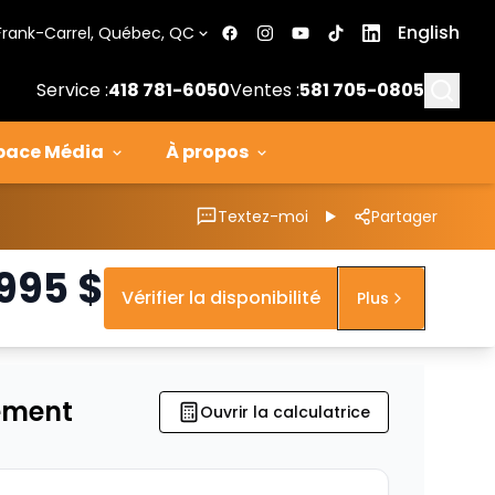
English
Frank-Carrel, Québec, QC
Searc
Service :
418 781-6050
Ventes :
581 705-0805
pace Média
À propos
Textez-moi
Partager
 995
$
Vérifier la disponibilité
Plus
ement
Ouvrir la calculatrice