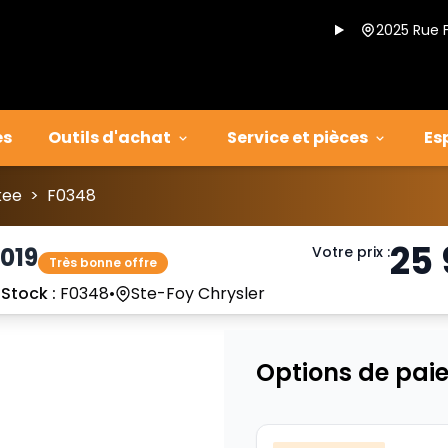
2025 Rue 
es
Outils d'achat
Service et pièces
Es
kee
>
F0348
25
019
Votre prix
:
Très bonne offre
•
Stock :
F0348
•
Ste-Foy Chrysler
Options de pai