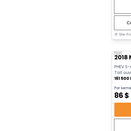
C
Ste-Fo
Très b
Previo
2018 
PHEV S-
Toit ouv
161 500
Par sema
86
$