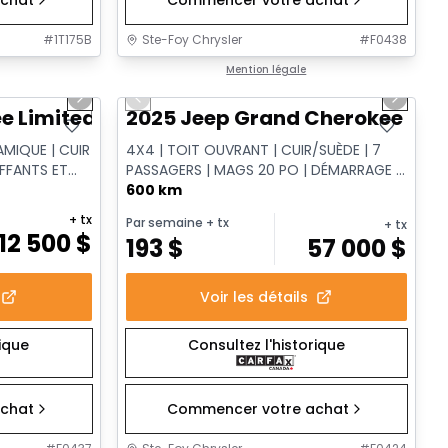
#
1T175B
Ste-Foy Chrysler
#
F0438
1/14
1/15
Très bonne offre
Mention légale
Next slide
Previous slide
Next sl
e Limited
2025 Jeep Grand Cherokee L Al
AMIQUE | CUIR
4X4 | TOIT OUVRANT | CUIR/SUÈDE | 7
UFFANTS ET
PASSAGERS | MAGS 20 PO | DÉMARRAGE À
DISTANCE
600 km
+ tx
Par semaine
+ tx
+ tx
12 500
$
193
$
57 000
$
Voir les détails
rique
Consultez l'historique
chat
Commencer votre achat