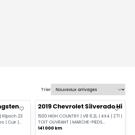
Trier
Très bonne offre
ngsten
2019 Chevrolet Silverado High 
 Klipsch 23
1500 HIGH COUNTRY | V8 6.2L | 4X4 | Z71 |
o | Cuir |
TOIT OUVRANT | MARCHE-PIEDS
ÉLECTRIQUES | CUIR | NAVIGATIO...
141 000 km