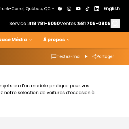
English
Frank-Carrel, Québec, QC
Searc
Service :
418 781-6050
Ventes :
581 705-0805
pace Média
À propos
Textez-moi
Partager
trajets ou d’un modèle pratique pour vos
z notre sélection de voitures d’occasion à