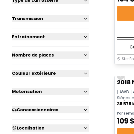
Type de carrosserie
Transmission
Entraînement
C
Nombre de places
Ste-Fo
Très b
Couleur extérieure
Previo
2018 
Motorisation
| AWD | 
Sièges 
distanc
36 575
Concessionnaires
Par sema
109
Localisation