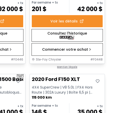
Par semaine
+ tx
+ tx
+ tx
92 000
$
201
$
42 000
$
Voir les détails
rique
Consultez l'historique
chat
Commencer votre achat
#
F0446
Ste-Foy Chrysler
#
F0448
1/12
Très bonne offre
Mention légale
Next slide
1500 Base
2020 Ford F150 XLT
pe
4X4 SuperCrew | V8 5.0L | FX4 Hors
 Autobloquant
Route | 302A Luxury | Boîte 6,5 pi |
Va...
Remorquage
115 000 km
Par semaine
+ tx
+ tx
+ tx
41 000
$
146
$
35 000
$