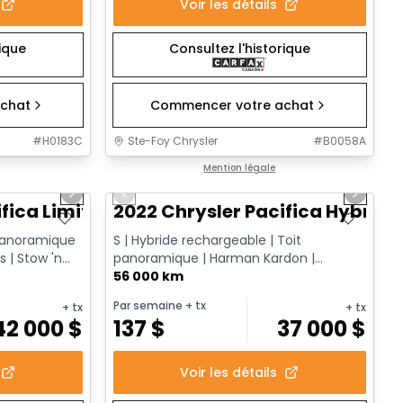
Voir les détails
rique
Consultez l'historique
chat
Commencer votre achat
#
H0183C
Ste-Foy Chrysler
#
B0058A
1/14
1/13
Très bonne offre
Mention légale
Next slide
Previous slide
Next sl
fica Limited
2022 Chrysler Pacifica Hybrid 
 panoramique
S | Hybride rechargeable | Toit
s | Stow 'n
panoramique | Harman Kardon |
Caméra 360 | Écrans arrière Fire TV | ...
56 000 km
Par semaine
+ tx
+ tx
+ tx
42 000
$
137
$
37 000
$
Voir les détails