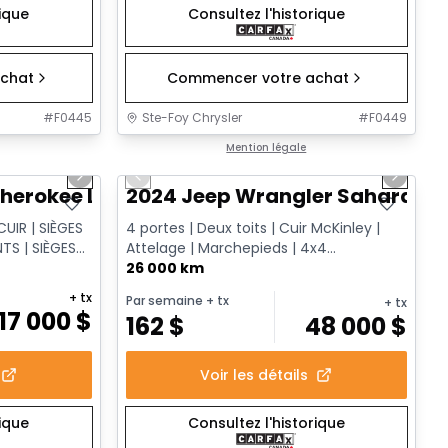
rique
Consultez l'historique
chat
Commencer votre achat
#
F0445
Ste-Foy Chrysler
#
F0449
1/14
1/12
Très bonne offre
Mention légale
Next slide
Previous slide
Next sl
herokee Limited
2024 Jeep Wrangler Sahara
UIR | SIÈGES
4 portes | Deux toits | Cuir McKinley |
TS | SIÈGES
Attelage | Marchepieds | 4x4
Command-Trac
26 000 km
+ tx
Par semaine
+ tx
+ tx
17 000
$
162
$
48 000
$
Voir les détails
rique
Consultez l'historique