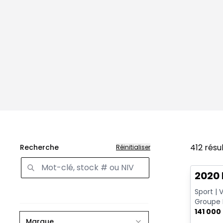
412
résu
Recherche
Réinitialiser
Très b
2020 
Sport | 
Groupe 
po | Att
141 000
Marque