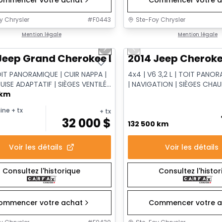
y Chrysler
#
F0443
Ste-Foy Chrysler
1/14
onne offre
Mention légale
Très bonne offre
Mention légale
us slide
Next slide
Previous slide
Jeep Grand Cherokee Limited
2014 Jeep Cheroke
OIT PANORAMIQUE | CUIR NAPPA |
4x4 | V6 3,2 L | TOIT PANOR
UISE ADAPTATIF | SIÈGES VENTILÉS
| NAVIGATION | SIÈGES CHA
 ÉLECTRIQUE
 km
VENTILÉS
ine
+ tx
+ tx
32 000
$
132 500 km
Voir les détails
Voir les détails
Consultez l'historique
Consultez l'histo
ommencer votre achat
Commencer votre a