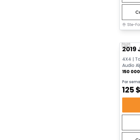
C
Ste-Fo
Très b
Previo
2019 
4X4 | To
Audio Al
| Surveil
150 00
Par sema
125
C