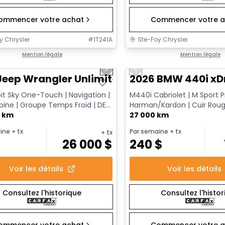
ommencer votre achat
Commencer votre a
y Chrysler
#
1T241A
Ste-Foy Chrysler
1/13
onne offre
Mention légale
Très bonne offre
Mention légale
us slide
Next slide
Previous slide
Jeep Wrangler Unlimited Sahara
2026 BMW 440i xD
it Sky One-Touch | Navigation |
M440i Cabriolet | M Sport Pr
pine | Groupe Temps Froid | DEL
Harman/Kardon | Cuir Roug
lance des a...
0 km
AWD | Démarreur à dis...
27 000 km
ine
+ tx
Par semaine
+ tx
+ tx
$
26 000
$
240
$
Voir les détails
Voir les détails
Consultez l'historique
Consultez l'histo
ommencer votre achat
Commencer votre a