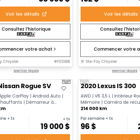
Voir les détails
Voir les détails
Consultez l'historique
Consultez l'histo
ommencer votre achat
Commencer votre a
y Chrysler
#
F0138B
Ste-Foy Chrysler
1/14
onne offre
Mention légale
Très bonne offre
Mention légale
us slide
Next slide
Previous slide
Nissan Rogue SV
2020 Lexus IS 300
Apple CarPlay | Android Auto |
AWD | V6 3,5 L | Intérieur R
chauffants | Démarreur à
Mémoire | Caméra de recu
e
 km
214 000 km
ine
+ tx
Par semaine
+ tx
+ tx
$
19 000
$
96
$