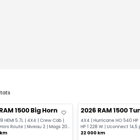
ltats
onne offre
Très bonne offre
RAM 1500 Big Horn
2026 RAM 1500 Tu
V8 HEMI 5.7L | 4X4 | Crew Cab |
4X4 | Hurricane HO 540 HP |
Hors Route | Niveau 2 | Mags 20
HP 1 228 W | Uconnect 14,5 p
elage Classe ...
 km
Mags 22 po
22 000 km