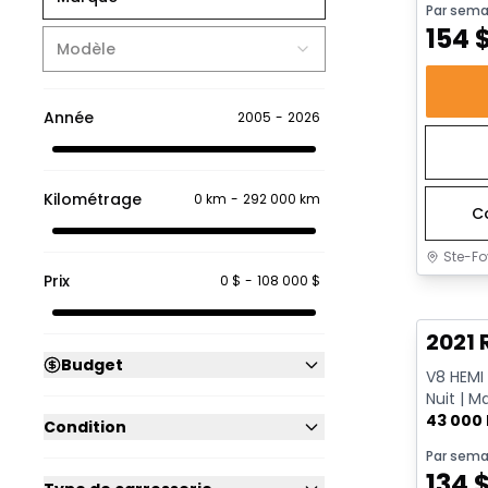
Par sema
154
Modèle
Année
2005
-
2026
Kilométrage
0 km
-
292 000 km
C
Ste-Fo
Prix
0 $
-
108 000 $
Très b
2021 
Budget
V8 HEMI 
Nuit | M
remorq
43 000
Condition
Par sema
134