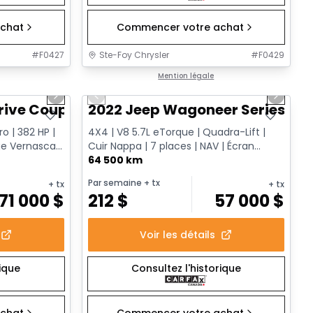
chat
Commencer votre achat
#
F0427
Ste-Foy Chrysler
#
F0429
1/12
1/15
Très bonne offre
Mention légale
Next slide
Previous slide
Next sl
rive Coupe
2022 Jeep Wagoneer Series III
o | 382 HP |
4X4 | V8 5.7L eTorque | Quadra-Lift |
e Vernasca |
Cuir Nappa | 7 places | NAV | Écran
passager
64 500 km
Par semaine
+ tx
+ tx
+ tx
71 000
$
212
$
57 000
$
Voir les détails
rique
Consultez l'historique
chat
Commencer votre achat