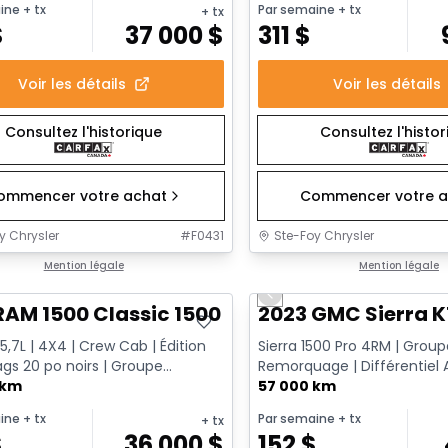
ine
+ tx
Par semaine
+ tx
+ tx
$
37 000
$
311
$
Voir les détails
Voir les détails
Consultez l'historique
Consultez l'histo
ommencer votre achat
Commencer votre a
y Chrysler
#
F0431
Ste-Foy Chrysler
onne offre
Mention légale
Très bonne offre
Mention légale
Previous slide
RAM 1500 Classic 1500 Express
2023 GMC Sierra K
5,7L | 4X4 | Crew Cab | Édition
Sierra 1500 Pro 4RM | Grou
ags 20 po noirs | Groupe
Remorquage | Différentiel
uage
 km
| CarPlay Sans Fil | Doublure 
57 000 km
ine
+ tx
Par semaine
+ tx
+ tx
$
36 000
$
152
$