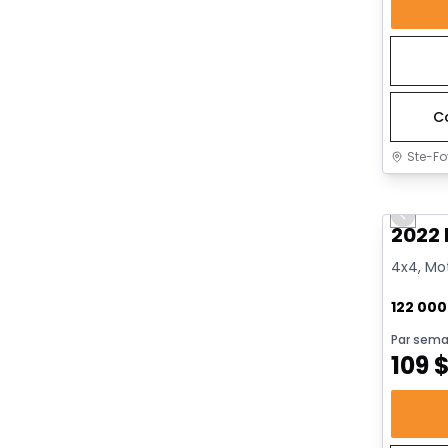
C
Ste-Fo
Très b
Previo
2022 
4x4, Mot
122 00
Par sema
109