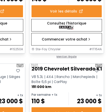
Voir les détails
rique
Consultez l'historique
chat
Commencer votre achat
#
1S250A
Ste-Foy Chrysler
#
1T154A
1/17
1/14
Très bonne offre
Mention légale
Next slide
Previous slide
Next sl
2019 Chevrolet Silverado K1500
ouge | Sièges
V8 5.3L | 4X4 | Rancho | Marchepieds |
l
Boîte 6,6 pi | CarPlay
191 000 km
Par semaine
+ tx
+ tx
+ tx
23 000
$
110
$
23 000
$