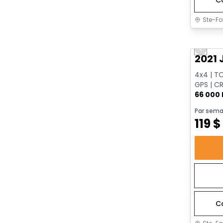
Ste-Fo
Très b
Previo
2021 
4x4 | T
GPS | CR
| HAYON
66 000
Par sema
119
$
C