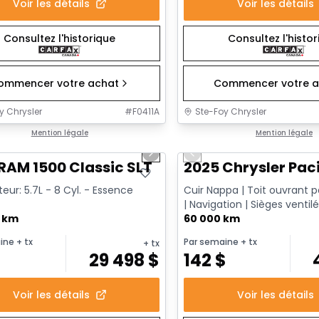
Voir les détails
Voir les détails
Consultez l'historique
Consultez l'histo
ommencer votre achat
Commencer votre a
y Chrysler
#
F0411A
Ste-Foy Chrysler
1/15
onne offre
Mention légale
Très bonne offre
Mention légale
us slide
Next slide
Previous slide
RAM 1500 Classic SLT
2025 Chrysler Paci
eur: 5.7L - 8 Cyl. - Essence
Cuir Nappa | Toit ouvrant
| Navigation | Sièges ventilé
0 km
Go | Apple CarPlay & ...
60 000 km
ine
+ tx
Par semaine
+ tx
+ tx
$
29 498
$
142
$
Voir les détails
Voir les détails