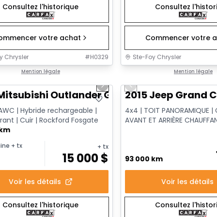
Consultez l'historique
Consultez l'histo
ommencer votre achat
Commencer votre a
y Chrysler
#
H0329
Ste-Foy Chrysler
1/14
onne offre
Mention légale
Très bonne offre
Mention légale
us slide
Next slide
Previous slide
Mitsubishi Outlander GT
2015 Jeep Grand C
AWC | Hybride rechargeable |
4x4 | TOIT PANORAMIQUE | C
rant | Cuir | Rockford Fosgate
AVANT ET ARRIÈRE CHAUFFAN
 km
VENTILÉS | XÉNON HID
ine
+ tx
+ tx
15 000
$
93 000 km
Voir les détails
Voir les détails
Consultez l'historique
Consultez l'histo