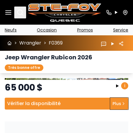
Search
Neufs
Occasion
Promos
Service
>
Wrangler
>
F0369
Jeep Wrangler Rubicon 2026
Très bonne offre
Arrêter
Précédent
Suivant
65 000
$
i
Vérifier la disponibilité
Plus