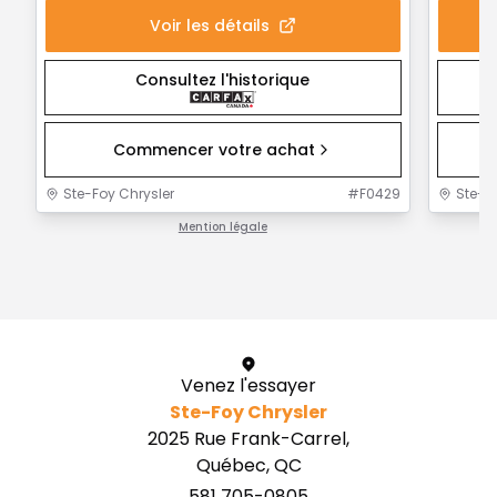
Voir les détails
Consultez l'historique
Commencer votre achat
Ste-Foy Chrysler
#
F0429
Ste-F
Mention légale
1 / 1
Venez l'essayer
Ste-Foy Chrysler
2025 Rue Frank-Carrel,
Québec, QC
581 705-0805