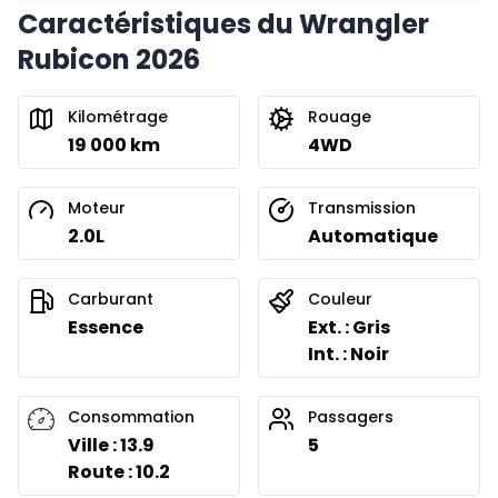
Caractéristiques du Wrangler
Financement sur 36 mois
À partir de :
Rubicon 2026
Financement sur 36 mois
477
$
/
Sem.
0.00 $ d'acompte • 8.99%
Kilométrage
Rouage
19 000 km
4WD
Financement sur 24 mois
À partir de :
Financement sur 24 mois
685
$
/
Sem.
Moteur
Transmission
0.00 $ d'acompte • 8.99%
2.0L
Automatique
Carburant
Couleur
Essence
Ext. : Gris
Int. : Noir
Consommation
Passagers
Ville : 13.9
5
Route : 10.2