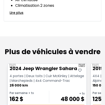
Climatisation 2 zones
Lire plus
Plus de véhicules à vendre
1/12
Très bonne offre
Très b
Previous slide
Next slide
Previo
2024 Jeep Wrangler Sahara
2019
4 portes | Deux toits | Cuir McKinley | Attelage
4X4 | T
| Marchepieds | 4x4 Command-Trac
Alpine 
26 000 km
Surveill
150 00
Par semaine
+ tx
Par sem
+ tx
162
$
48 000
$
125