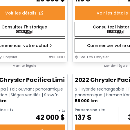
Voir les détails
Voir les détails
Consultez l'historique
Consultez l'histo
ommencer votre achat
Commencer votre a
y Chrysler
#
H0183C
Ste-Foy Chrysler
1/14
onne offre
Mention légale
Très bonne offre
Mention légale
Chrysler Pacifica Limited
2022 Chrysler Paci
ppa | Toit ouvrant panoramique
S | Hybride rechargeable | T
tion | Sièges ventilés | Stow 'n
panoramique | Harman Kar
le CarPlay & ...
 km
Caméra 360 | Écrans arrière F
56 000 km
ine
+ tx
Par semaine
+ tx
+ tx
$
42 000
$
137
$