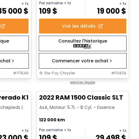
Par semaine
+ tx
+ tx
+ tx
35 000
$
109
$
19 000
$
Voir les détails
rique
Consultez l'historique
chat
Commencer votre achat
#
1T154A
Ste-Foy Chrysler
#
F0411A
1/14
1/15
Très bonne offre
Mention légale
verado K1500 Trail Cus Custom Trail Boss
2022 RAM 1500 Classic SLT
rchepieds |
4x4, Moteur: 5.7L - 8 Cyl. - Essence
122 000 km
Par semaine
+ tx
+ tx
+ tx
23 000
$
109
$
29 498
$