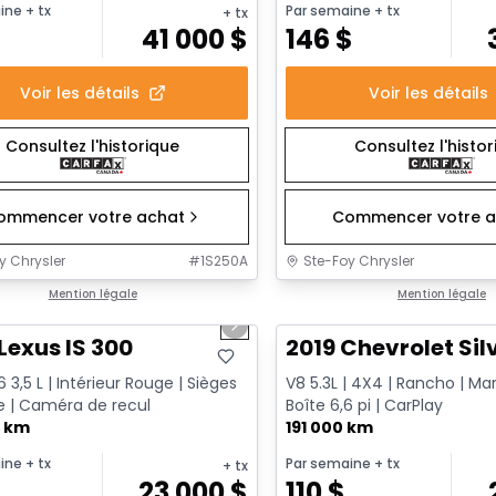
ine
+ tx
Par semaine
+ tx
+ tx
$
41 000
$
146
$
Voir les détails
Voir les détails
Consultez l'historique
Consultez l'histo
ommencer votre achat
Commencer votre a
y Chrysler
#
1S250A
Ste-Foy Chrysler
1/17
onne offre
Mention légale
Très bonne offre
Mention légale
us slide
Next slide
Lexus IS 300
2019 Chevrolet Sil
 3,5 L | Intérieur Rouge | Sièges
V8 5.3L | 4X4 | Rancho | Ma
 | Caméra de recul
Boîte 6,6 pi | CarPlay
0 km
191 000 km
ine
+ tx
Par semaine
+ tx
+ tx
23 000
$
110
$