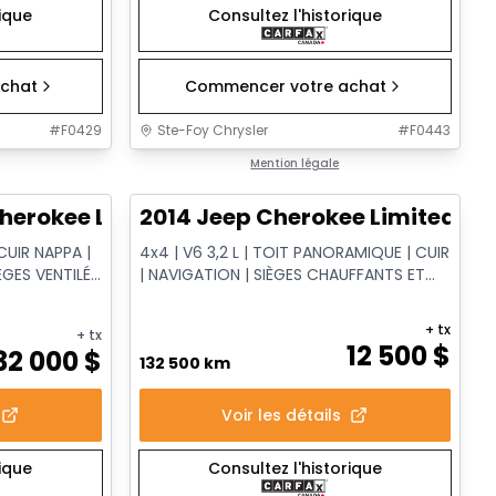
rique
Consultez l'historique
chat
Commencer votre achat
#
F0429
Ste-Foy Chrysler
#
F0443
1/14
1/14
Très bonne offre
Mention légale
herokee Limited
2014 Jeep Cherokee Limited
CUIR NAPPA |
4x4 | V6 3,2 L | TOIT PANORAMIQUE | CUIR
ÈGES VENTILÉS
| NAVIGATION | SIÈGES CHAUFFANTS ET
VENTILÉS
+ tx
+ tx
12 500
$
32 000
$
132 500 km
Voir les détails
rique
Consultez l'historique