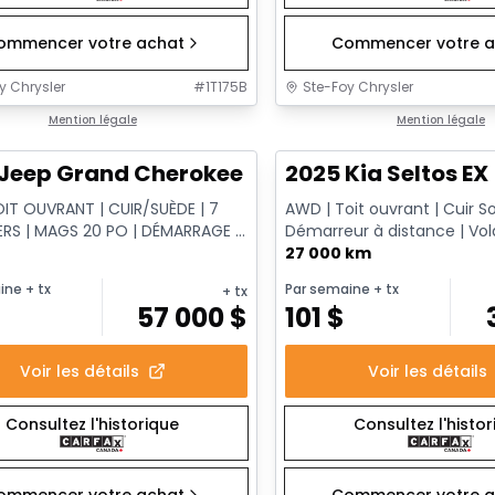
ommencer votre achat
Commencer votre a
y Chrysler
#
1T175B
Ste-Foy Chrysler
1/15
onne offre
Mention légale
Très bonne offre
Mention légale
Jeep Grand Cherokee L Altitude
2025 Kia Seltos EX
OIT OUVRANT | CUIR/SUÈDE | 7
AWD | Toit ouvrant | Cuir S
RS | MAGS 20 PO | DÉMARRAGE À
Démarreur à distance | Vol
CE
chauffant
27 000 km
ine
+ tx
Par semaine
+ tx
+ tx
$
57 000
$
101
$
Voir les détails
Voir les détails
Consultez l'historique
Consultez l'histo
ommencer votre achat
Commencer votre a