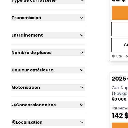
Type de carrosserie
Transmission
Entraînement
C
Nombre de places
Ste-Fo
Très b
Couleur extérieure
2025 
Motorisation
Cuir Na
| Naviga
Go | App
60 000
Concessionnaires
Par sema
142
Localisation