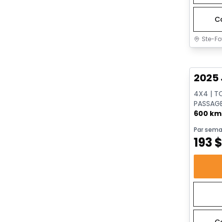
C
Ste-Fo
Très b
2025 
4X4 | T
PASSAGE
DISTAN
600 km
Par sema
193
C