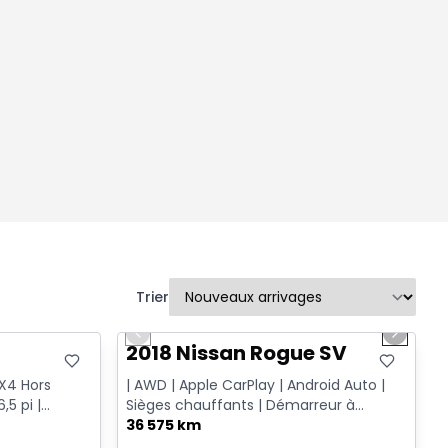
Trier
1/14
Très bonne offre
Previous slide
Next sl
T
2018 Nissan Rogue SV
FX4 Hors
| AWD | Apple CarPlay | Android Auto |
,5 pi |
Sièges chauffants | Démarreur à
distance
36 575 km