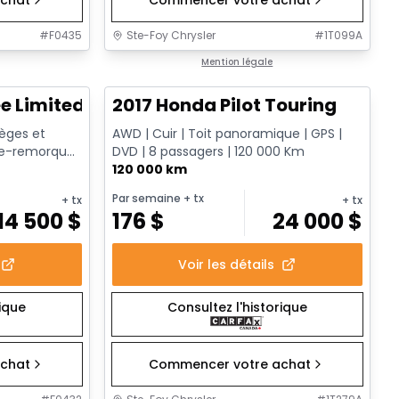
#
F0435
Ste-Foy Chrysler
#
1T099A
1/12
1/16
Très bonne offre
Mention légale
e Limited
2017 Honda Pilot Touring
Sièges et
AWD | Cuir | Toit panoramique | GPS |
che-remorque
DVD | 8 passagers | 120 000 Km
120 000 km
Par semaine
+ tx
+ tx
+ tx
14 500
$
176
$
24 000
$
Voir les détails
rique
Consultez l'historique
chat
Commencer votre achat