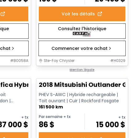
Voir les détails
rique
Consultez l'historique
chat
Commencer votre achat
#
B0058A
Ste-Foy Chrysler
#
H0329
1/13
1/14
Très bonne offre
Mention légale
fica Hybrid Limited
2018 Mitsubishi Outlander GT
oit
PHEV S-AWC | Hybride rechargeable |
don |
Toit ouvrant | Cuir | Rockford Fosgate
ire TV | ...
161 500 km
Par semaine
+ tx
+ tx
+ tx
37 000
$
86
$
15 000
$