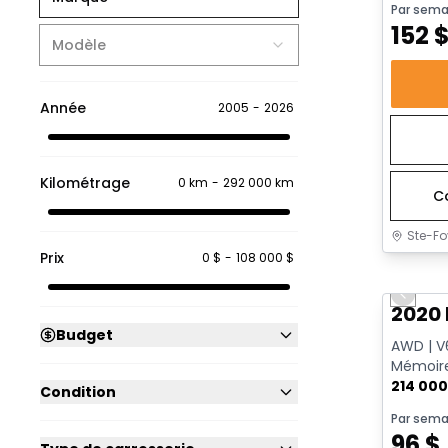
Par sema
152
Modèle
Année
2005
-
2026
Kilométrage
0 km
-
292 000 km
C
Ste-Fo
Prix
0 $
-
108 000 $
Très b
Previo
2020 
Budget
AWD | V6
Mémoire
214 00
Condition
Par sema
96
$