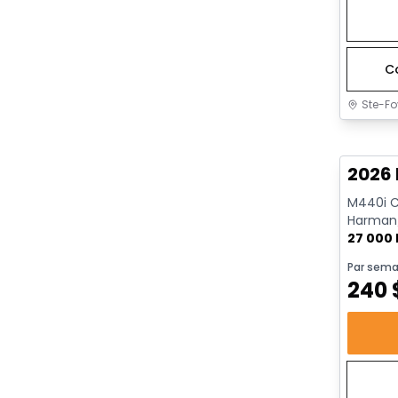
C
Ste-Fo
Très b
2026
M440i Ca
Harman/
AWD | Dé
27 000
Par sema
240