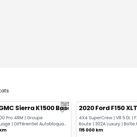
tats
1/12
onne offre
Très bonne offre
us slide
Next slide
GMC Sierra K1500 Base
2020 Ford F150 XL
500 Pro 4RM | Groupe
4X4 SuperCrew | V8 5.0L | 
age | Différentiel Autobloquant
Route | 302A Luxury | Boîte 6
 Sans Fil | Doublure Va...
 km
Remorquage
115 000 km