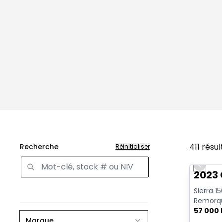
411
résul
Recherche
Réinitialiser
Très b
Previo
2023 
Sierra 1
Remorqu
| CarPlay
57 000
Marque