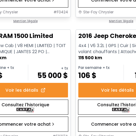
y Chrysler
#
F0424
Ste-Foy Chrysler
1/13
onne offre
Mention légale
Très bonne offre
Mention légale
RAM 1500 Limited
2016 Jeep Cheroke
 Cab | V8 HEMI | LIMITED | TOIT
4x4 | V6 3.2L | GPS | Cuir | 
IQUE | JANTES 22 PO |
volant chauffants | Atta
AGE | NOIR CRISTAL
 km
| Démarrage à distance
115 500 km
ine
+ tx
Par semaine
+ tx
+ tx
$
55 000
$
106
$
Voir les détails
Voir les détails
Consultez l'historique
Consultez l'histo
ommencer votre achat
Commencer votre a