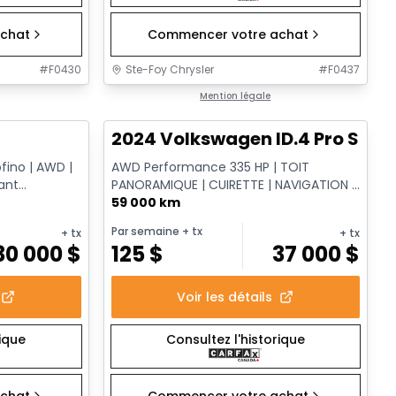
chat
Commencer votre achat
#
F0430
Ste-Foy Chrysler
#
F0437
1/13
1/12
Très bonne offre
Mention légale
2024 Volkswagen ID.4 Pro S
ofino | AWD |
AWD Performance 335 HP | TOIT
ant
PANORAMIQUE | CUIRETTE | NAVIGATION |
CAMÉRA | 20 PO | 4MOTION
59 000 km
Par semaine
+ tx
+ tx
+ tx
30 000
$
125
$
37 000
$
Voir les détails
rique
Consultez l'historique
chat
Commencer votre achat