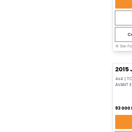
C
Ste-Fo
Très b
2015 
4x4 | T
AVANT E
VENTILÉS
93 000