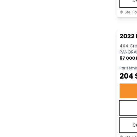
Ste-Fo
Très b
2022 
4X4 Crew
PANORAM
REMORQU
67 000
Par sema
204
C