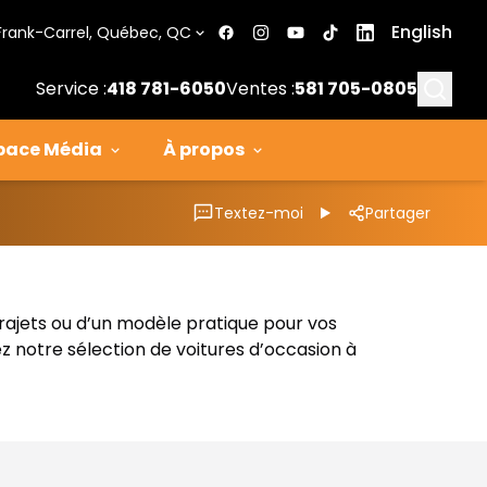
English
Frank-Carrel, Québec, QC
Searc
Service :
418 781-6050
Ventes :
581 705-0805
pace Média
À propos
Textez-moi
Partager
trajets ou d’un modèle pratique pour vos
z notre sélection de voitures d’occasion à