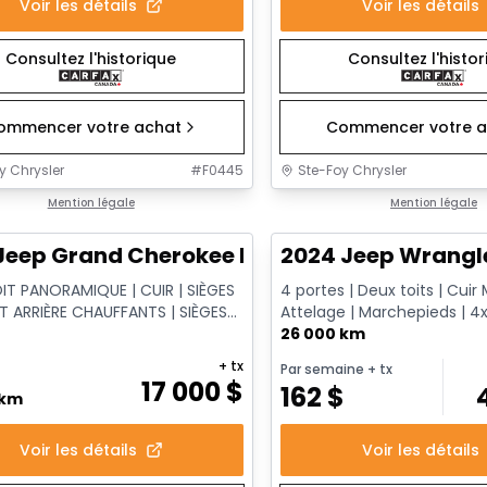
Voir les détails
Voir les détails
Consultez l'historique
Consultez l'histo
ommencer votre achat
Commencer votre a
y Chrysler
#
F0445
Ste-Foy Chrysler
1/14
onne offre
Mention légale
Très bonne offre
Mention légale
Jeep Grand Cherokee Limited
2024 Jeep Wrangl
OIT PANORAMIQUE | CUIR | SIÈGES
4 portes | Deux toits | Cuir 
T ARRIÈRE CHAUFFANTS | SIÈGES
Attelage | Marchepieds | 4
 | XÉNON HID
Command-Trac
26 000 km
+ tx
Par semaine
+ tx
17 000
$
162
$
 km
Voir les détails
Voir les détails