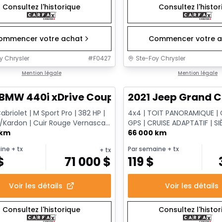
Consultez l'historique
Consultez l'histo
ommencer votre achat
Commencer votre a
y Chrysler
#
F0427
Ste-Foy Chrysler
1/12
onne offre
Mention légale
Très bonne offre
Mention légale
 BMW 440i xDrive Coupe
2021 Jeep Grand C
briolet | M Sport Pro | 382 HP |
4x4 | TOIT PANORAMIQUE | 
Kardon | Cuir Rouge Vernasca |
GPS | CRUISE ADAPTATIF | SI
marreur à dis...
 km
| HAYON ÉLECTRIQUE
66 000 km
ine
+ tx
Par semaine
+ tx
+ tx
$
71 000
$
119
$
Voir les détails
Voir les détails
Consultez l'historique
Consultez l'histo