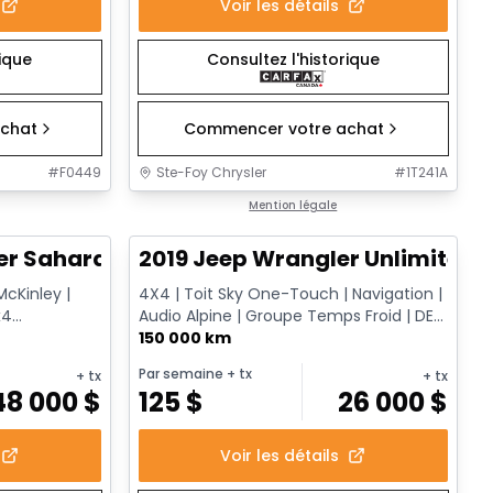
Voir les détails
rique
Consultez l'historique
chat
Commencer votre achat
#
F0449
Ste-Foy Chrysler
#
1T241A
1/12
1/13
Très bonne offre
Mention légale
er Sahara
2019 Jeep Wrangler Unlimited 
McKinley |
4X4 | Toit Sky One-Touch | Navigation |
x4
Audio Alpine | Groupe Temps Froid | DEL
| Surveillance des a...
150 000 km
Par semaine
+ tx
+ tx
+ tx
48 000
$
125
$
26 000
$
Voir les détails