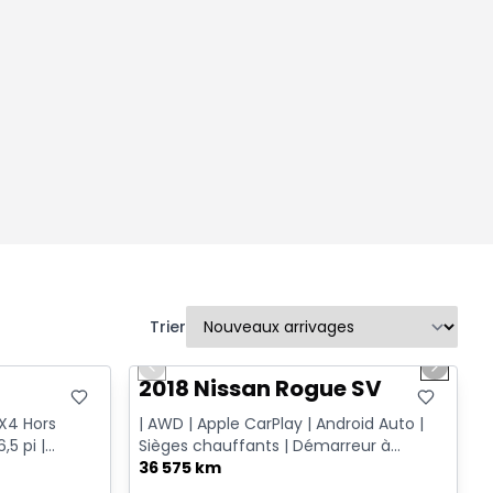
Trier
1/14
Très bonne offre
Previous slide
Next sl
T
2018 Nissan Rogue SV
FX4 Hors
| AWD | Apple CarPlay | Android Auto |
,5 pi |
Sièges chauffants | Démarreur à
distance
36 575 km