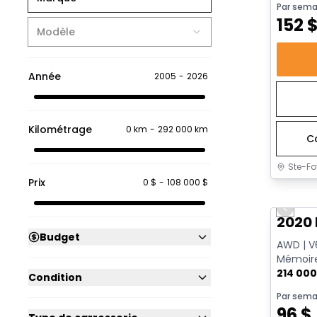
Par sema
152
Modèle
Année
2005
-
2026
Kilométrage
0 km
-
292 000 km
C
Ste-Fo
Prix
0 $
-
108 000 $
Très b
Previo
2020 
Budget
AWD | V6
Mémoire
214 00
Condition
Par sema
96
$