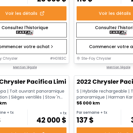
Voir les détails
Voir les détails
Consultez l'historique
Consultez l'histo
ommencer votre achat
Commencer votre a
y Chrysler
#
H0183C
Ste-Foy Chrysler
1/14
onne offre
Mention légale
Très bonne offre
Mention légale
Chrysler Pacifica Limited
2022 Chrysler Paci
ppa | Toit ouvrant panoramique
S | Hybride rechargeable | T
tion | Sièges ventilés | Stow 'n
panoramique | Harman Kar
le CarPlay & ...
 km
Caméra 360 | Écrans arrière F
56 000 km
ine
+ tx
Par semaine
+ tx
+ tx
$
42 000
$
137
$