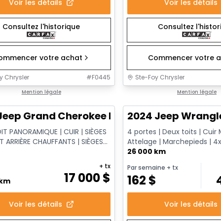
Voir les détails
Voir les détails
Consultez l'historique
Consultez l'histo
ommencer votre achat
Commencer votre a
y Chrysler
#
F0445
Ste-Foy Chrysler
1/14
onne offre
Mention légale
Très bonne offre
Mention légale
Jeep Grand Cherokee Limited
2024 Jeep Wrangl
OIT PANORAMIQUE | CUIR | SIÈGES
4 portes | Deux toits | Cuir 
T ARRIÈRE CHAUFFANTS | SIÈGES
Attelage | Marchepieds | 4
 | XÉNON HID
Command-Trac
26 000 km
+ tx
Par semaine
+ tx
17 000
$
162
$
 km
Voir les détails
Voir les détails