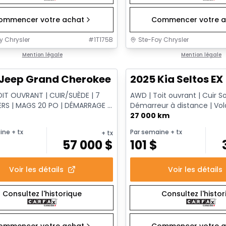
ommencer votre achat
Commencer votre a
y Chrysler
#
1T175B
Ste-Foy Chrysler
1/15
onne offre
Mention légale
Très bonne offre
Mention légale
Jeep Grand Cherokee L Altitude
2025 Kia Seltos EX
OIT OUVRANT | CUIR/SUÈDE | 7
AWD | Toit ouvrant | Cuir S
RS | MAGS 20 PO | DÉMARRAGE À
Démarreur à distance | Vol
CE
chauffant
27 000 km
ine
+ tx
Par semaine
+ tx
+ tx
$
57 000
$
101
$
Voir les détails
Voir les détails
Consultez l'historique
Consultez l'histo
ommencer votre achat
Commencer votre a