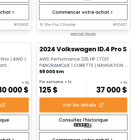
chat
Commencer votre achat
#
F0430
Ste-Foy Chrysler
#
F0437
1/13
1/12
Très bonne offre
Mention légale
2024 Volkswagen ID.4 Pro S
ofino | AWD |
AWD Performance 335 HP | TOIT
ant
PANORAMIQUE | CUIRETTE | NAVIGATION |
CAMÉRA | 20 PO | 4MOTION
59 000 km
Par semaine
+ tx
+ tx
+ tx
30 000
$
125
$
37 000
$
Voir les détails
rique
Consultez l'historique
chat
Commencer votre achat