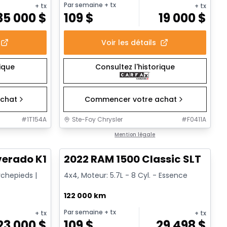
Par semaine
+ tx
+ tx
+ tx
35 000
$
109
$
19 000
$
Voir les détails
rique
Consultez l'historique
chat
Commencer votre achat
#
1T154A
Ste-Foy Chrysler
#
F0411A
1/14
1/15
Très bonne offre
Mention légale
verado K1500 Trail Cus Custom Trail Boss
2022 RAM 1500 Classic SLT
rchepieds |
4x4, Moteur: 5.7L - 8 Cyl. - Essence
122 000 km
Par semaine
+ tx
+ tx
+ tx
23 000
$
109
$
29 498
$