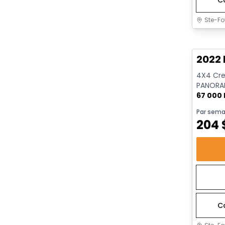
Ste-Fo
Très b
2022 
4X4 Crew
PANORAM
REMORQU
67 000
Par sema
204
C