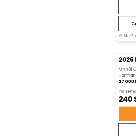
C
Ste-Fo
Très b
2026
M440i Ca
Harman/
AWD | Dé
27 000
Par sema
240