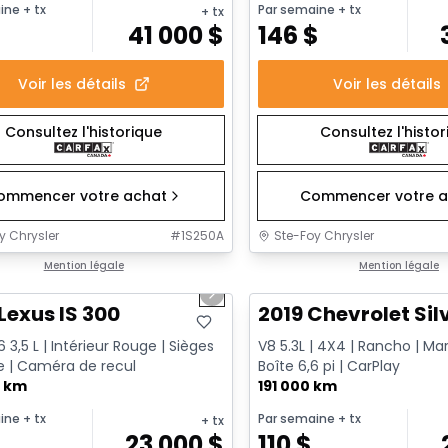
ine
+ tx
Par semaine
+ tx
+ tx
$
41 000
$
146
$
Voir les détails
Voir les détails
Consultez l'historique
Consultez l'histo
ommencer votre achat
Commencer votre a
y Chrysler
#
1S250A
Ste-Foy Chrysler
1/17
onne offre
Mention légale
Très bonne offre
Mention légale
us slide
Next slide
Lexus IS 300
2019 Chevrolet Sil
 3,5 L | Intérieur Rouge | Sièges
V8 5.3L | 4X4 | Rancho | Ma
 | Caméra de recul
Boîte 6,6 pi | CarPlay
0 km
191 000 km
ine
+ tx
Par semaine
+ tx
+ tx
23 000
$
110
$