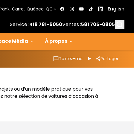
English
Frank-Carrel, Québec, QC
Searc
Service :
418 781-6050
Ventes :
581 705-0805
pace Média
À propos
Textez-moi
Partager
trajets ou d’un modèle pratique pour vos
z notre sélection de voitures d’occasion à