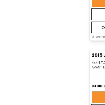
C
Ste-Fo
Très b
2015 
4x4 | T
AVANT E
VENTILÉS
93 000