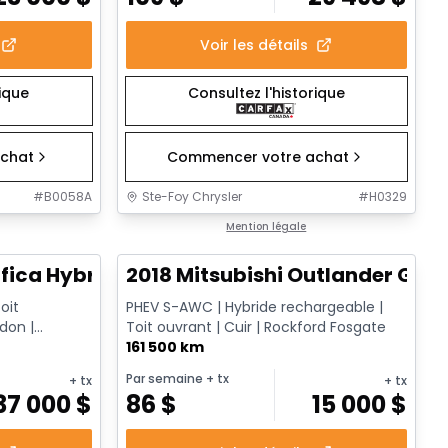
Voir les détails
rique
Consultez l'historique
chat
Commencer votre achat
#
B0058A
Ste-Foy Chrysler
#
H0329
1/13
1/14
Très bonne offre
Mention légale
fica Hybrid Limited
2018 Mitsubishi Outlander GT
oit
PHEV S-AWC | Hybride rechargeable |
don |
Toit ouvrant | Cuir | Rockford Fosgate
ire TV | ...
161 500 km
Par semaine
+ tx
+ tx
+ tx
37 000
$
86
$
15 000
$