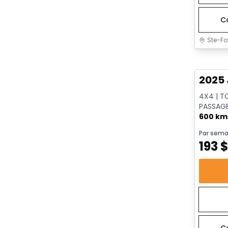
C
Ste-Fo
Très b
2025 
4X4 | T
PASSAGE
DISTAN
600 km
Par sema
193
C