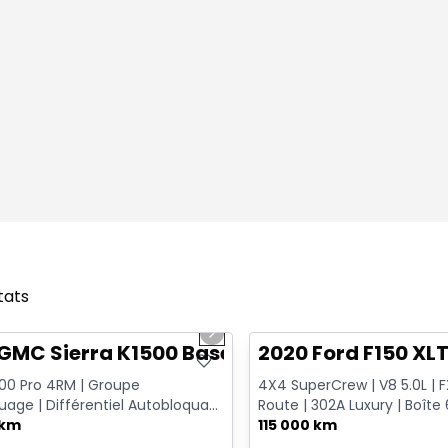
tats
1/12
onne offre
Très bonne offre
us slide
Next slide
GMC Sierra K1500 Base
2020 Ford F150 XL
500 Pro 4RM | Groupe
4X4 SuperCrew | V8 5.0L | 
age | Différentiel Autobloquant
Route | 302A Luxury | Boîte 6
 Sans Fil | Doublure Va...
 km
Remorquage
115 000 km