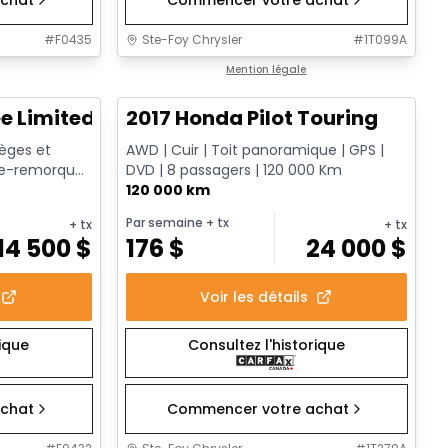
#
F0435
Ste-Foy Chrysler
#
1T099A
1/12
1/16
Très bonne offre
Mention légale
e Limited
2017 Honda Pilot Touring
Sièges et
AWD | Cuir | Toit panoramique | GPS |
che-remorque
DVD | 8 passagers | 120 000 Km
120 000 km
Par semaine
+ tx
+ tx
+ tx
14 500
$
176
$
24 000
$
Voir les détails
rique
Consultez l'historique
chat
Commencer votre achat