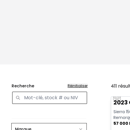
411
résul
Recherche
Réinitialiser
Très b
Previo
2023 
Sierra 1
Remorqu
| CarPlay
57 000
Marque