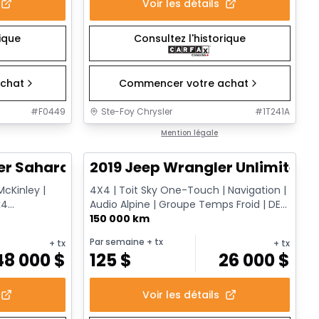
Voir les détails
rique
Consultez l'historique
chat
Commencer votre achat
#
F0449
Ste-Foy Chrysler
#
1T241A
1/12
1/13
Très bonne offre
Mention légale
er Sahara
2019 Jeep Wrangler Unlimited 
McKinley |
4X4 | Toit Sky One-Touch | Navigation |
x4
Audio Alpine | Groupe Temps Froid | DEL
| Surveillance des a...
150 000 km
Par semaine
+ tx
+ tx
+ tx
48 000
$
125
$
26 000
$
Voir les détails