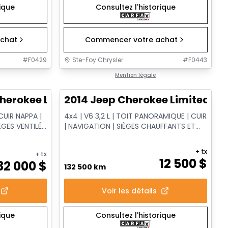
rique
Consultez l'historique
chat
Commencer votre achat
#
F0429
Ste-Foy Chrysler
#
F0443
1/14
1/14
Très bonne offre
Mention légale
herokee Limited
2014 Jeep Cherokee Limited
CUIR NAPPA |
4x4 | V6 3,2 L | TOIT PANORAMIQUE | CUIR
ÈGES VENTILÉS
| NAVIGATION | SIÈGES CHAUFFANTS ET
VENTILÉS
+ tx
+ tx
12 500
$
32 000
$
132 500 km
Voir les détails
rique
Consultez l'historique