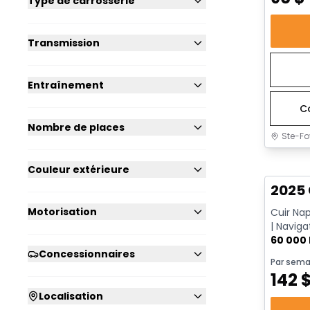
Type de carrosserie
Transmission
Entraînement
C
Nombre de places
Ste-Fo
Très b
Couleur extérieure
2025 
Motorisation
Cuir Na
| Naviga
Go | App
60 000
Concessionnaires
Par sema
142
Localisation