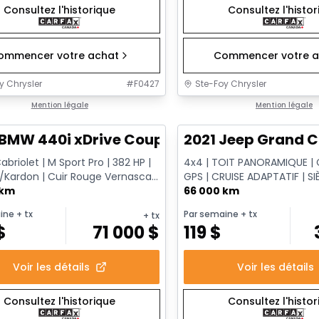
Consultez l'historique
Consultez l'histo
ommencer votre achat
Commencer votre a
y Chrysler
#
F0427
Ste-Foy Chrysler
1/12
onne offre
Mention légale
Très bonne offre
Mention légale
 BMW 440i xDrive Coupe
2021 Jeep Grand C
briolet | M Sport Pro | 382 HP |
4x4 | TOIT PANORAMIQUE | 
Kardon | Cuir Rouge Vernasca |
GPS | CRUISE ADAPTATIF | SI
marreur à dis...
 km
| HAYON ÉLECTRIQUE
66 000 km
ine
+ tx
Par semaine
+ tx
+ tx
$
71 000
$
119
$
Voir les détails
Voir les détails
Consultez l'historique
Consultez l'histo