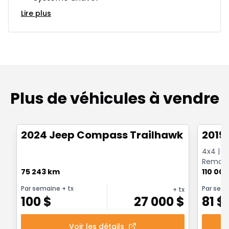
Lire plus
Plus de véhicules à vendre
1/26
Très bonne offre
Très b
2024 Jeep Compass Trailhawk 4x4
2019
4x4 | E
Remorqu
75 243 km
CarPlay 
110 00
Par semaine
+ tx
Par sem
+ tx
100
$
27 000
$
81
$
Voir les détails