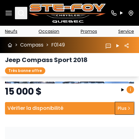
Search
Neufs
Occasion
Promos
Service
>
Compass
>
F0149
Jeep Compass Sport 2018
Très bonne offre
Arrêter
Précédent
Suivant
15 000
$
i
Vérifier la disponibilité
Plus