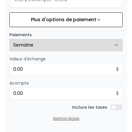
Plus d'options de paiement
Financement sur 24 mois
À partir de :
Financement sur 24 mois
158
$
/
Sem.
Paiements
0.00 $ d'acompte • 8.99%
Valeur d'échange
$
Acompte
$
Inclure les taxes
Inclure l
Mention légale