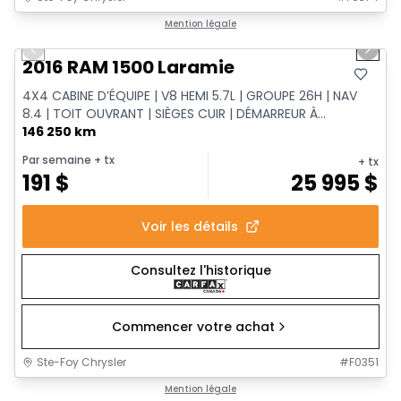
1/14
Très bonne offre
Mention légale
Previous slide
Next 
2016 RAM 1500 Laramie
4X4 CABINE D’ÉQUIPE | V8 HEMI 5.7L | GROUPE 26H | NAV
8.4 | TOIT OUVRANT | SIÈGES CUIR | DÉMARREUR À...
146 250 km
Par semaine
+ tx
+ tx
191
$
25 995
$
Voir les détails
Consultez l'historique
Commencer votre achat
Ste-Foy Chrysler
#
F0351
1/11
Très bonne offre
Mention légale