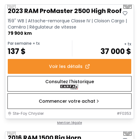
Previous slide
Next 
2023 RAM ProMaster 2500 High Roof
159'' WB | Attache-remorque Classe IV | Cloison Cargo |
Caméra | Régulateur de vitesse
79 900 km
Par semaine
+ tx
+ tx
137
$
37 000
$
Voir les détails
Consultez l'historique
Commencer votre achat
Ste-Foy Chrysler
#
F0353
1/13
Très bonne offre
Mention légale
Previous slide
Next 
2016 RAM 1500 Big Horn