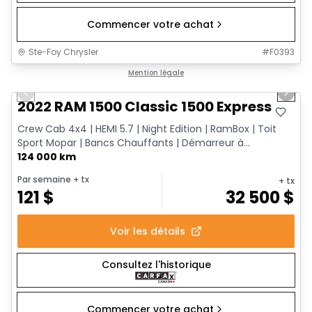
Commencer votre achat
Ste-Foy Chrysler
#
F0393
1/13
Très bonne offre
Mention légale
Previous slide
Next 
2022 RAM 1500 Classic 1500 Express
Crew Cab 4x4 | HEMI 5.7 | Night Edition | RamBox | Toit
Sport Mopar | Bancs Chauffants | Démarreur à...
124 000 km
Par semaine
+ tx
+ tx
121
$
32 500
$
Voir les détails
Consultez l'historique
Commencer votre achat