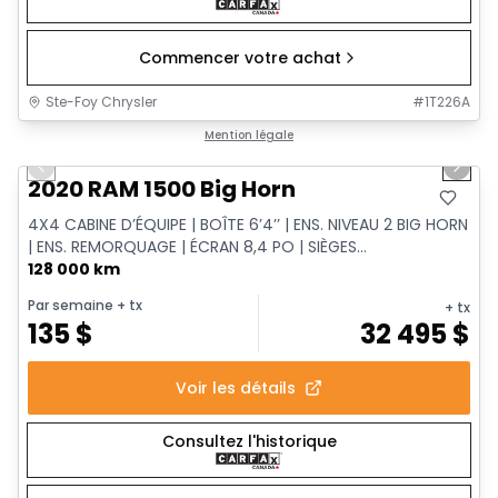
Commencer votre achat
Ste-Foy Chrysler
#
1T226A
1/11
Très bonne offre
Mention légale
Previous slide
Next 
2020 RAM 1500 Big Horn
4X4 CABINE D’ÉQUIPE | BOÎTE 6’4’’ | ENS. NIVEAU 2 BIG HORN
| ENS. REMORQUAGE | ÉCRAN 8,4 PO | SIÈGES...
128 000 km
Par semaine
+ tx
+ tx
135
$
32 495
$
Voir les détails
Consultez l'historique