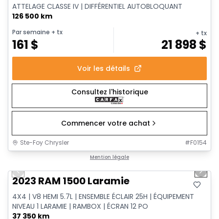
ATTELAGE CLASSE IV | DIFFÉRENTIEL AUTOBLOQUANT
126 500 km
Par semaine
+ tx
+ tx
161
$
21 898
$
Voir les détails
Consultez l'historique
Commencer votre achat
Ste-Foy Chrysler
#
F0154
1/13
Très bonne offre
Mention légale
Previous slide
Next 
2023 RAM 1500 Laramie
4X4 | V8 HEMI 5.7L | ENSEMBLE ÉCLAIR 25H | ÉQUIPEMENT
NIVEAU 1 LARAMIE | RAMBOX | ÉCRAN 12 PO
37 350 km