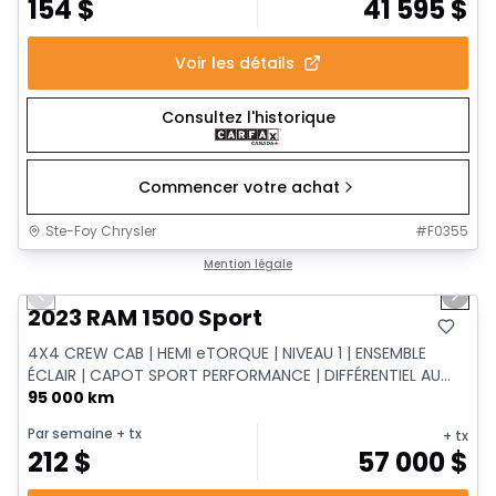
154
$
41 595
$
Voir les détails
Consultez l'historique
Commencer votre achat
Ste-Foy Chrysler
#
F0355
1/17
Très bonne offre
Mention légale
Previous slide
Next 
2023 RAM 1500 Sport
4X4 CREW CAB | HEMI eTORQUE | NIVEAU 1 | ENSEMBLE
ÉCLAIR | CAPOT SPORT PERFORMANCE | DIFFÉRENTIEL AU...
95 000 km
Par semaine
+ tx
+ tx
212
$
57 000
$