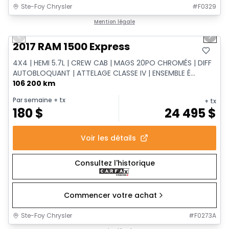
Ste-Foy Chrysler
#
F0329
1/13
Très bonne offre
Mention légale
Previous slide
Next 
Vidéo disponible
2017 RAM 1500 Express
4X4 | HEMI 5.7L | CREW CAB | MAGS 20PO CHROMÉS | DIFF
AUTOBLOQUANT | ATTELAGE CLASSE IV | ENSEMBLE É...
106 200 km
Par semaine
+ tx
+ tx
180
$
24 495
$
Voir les détails
Consultez l'historique
Commencer votre achat
Ste-Foy Chrysler
#
F0273A