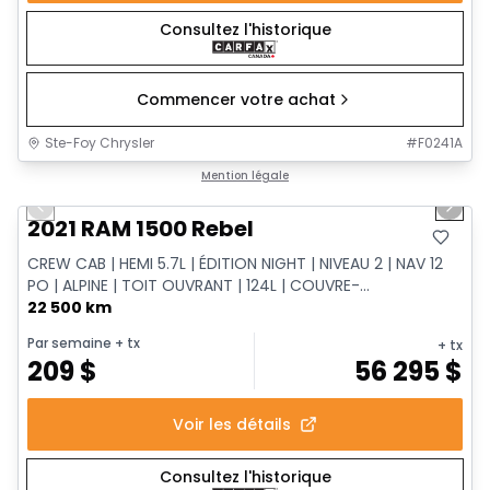
Consultez l'historique
Commencer votre achat
Ste-Foy Chrysler
#
F0241A
1/14
Très bonne offre
Mention légale
Previous slide
Next 
2021 RAM 1500 Rebel
CREW CAB | HEMI 5.7L | ÉDITION NIGHT | NIVEAU 2 | NAV 12
PO | ALPINE | TOIT OUVRANT | 124L | COUVRE-...
22 500 km
Par semaine
+ tx
+ tx
209
$
56 295
$
Voir les détails
Consultez l'historique