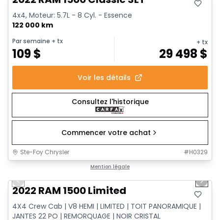
4x4, Moteur: 5.7L - 8 Cyl. - Essence
122 000 km
Par semaine
+ tx
+ tx
109
$
29 498
$
Voir les détails
Consultez l'historique
Commencer votre achat
Ste-Foy Chrysler
#
H0329
1/13
Très bonne offre
Mention légale
Previous slide
Next 
2022 RAM 1500 Limited
4X4 Crew Cab | V8 HEMI | LIMITED | TOIT PANORAMIQUE |
JANTES 22 PO | REMORQUAGE | NOIR CRISTAL