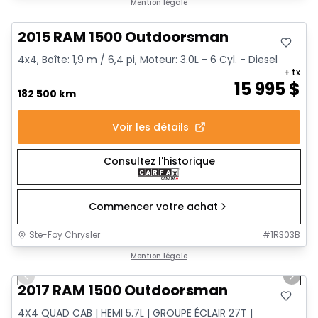
Très bonne offre
Mention légale
2015 RAM 1500 Outdoorsman
4x4, Boîte: 1,9 m / 6,4 pi, Moteur: 3.0L - 6 Cyl. - Diesel
+ tx
15 995
$
182 500 km
Voir les détails
Consultez l'historique
Commencer votre achat
Ste-Foy Chrysler
#
1R303B
1/13
Très bonne offre
Mention légale
Previous slide
Next 
2017 RAM 1500 Outdoorsman
4X4 QUAD CAB | HEMI 5.7L | GROUPE ÉCLAIR 27T |