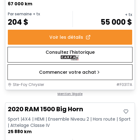
67 000 km
Par semaine
+ tx
+ tx
204
$
55 000
$
Voir les détails
Consultez l'historique
Commencer votre achat
Ste-Foy Chrysler
#
F0317A
Très bonne offre
Mention légale
Vidéo disponible
2020 RAM 1500 Big Horn
Sport |4X4 | HEMI | Ensemble Niveau 2 | Hors route | Sport
| Attelage Classe IV
25 880 km