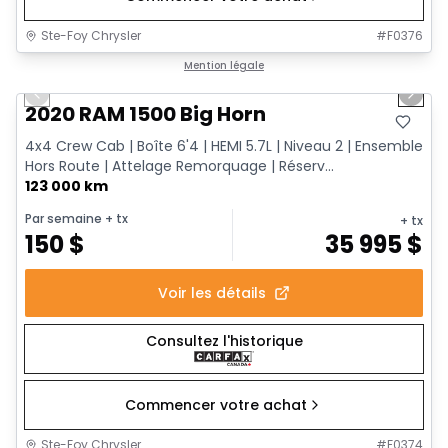
Ste-Foy Chrysler
#
F0376
1/13
Très bonne offre
Mention légale
Previous slide
Next 
2020 RAM 1500 Big Horn
4x4 Crew Cab | Boîte 6'4 | HEMI 5.7L | Niveau 2 | Ensemble
Hors Route | Attelage Remorquage | Réserv...
123 000 km
Par semaine
+ tx
+ tx
150
$
35 995
$
Voir les détails
Consultez l'historique
Commencer votre achat
Ste-Foy Chrysler
#
F0374