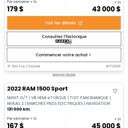
Par semaine
+ tx
+ tx
179
$
43 000
$
Voir les détails
Consultez l'historique
Commencer votre achat
Ste-Foy Chrysler
#
1T269A
Très bonne offre
Mention légale
2022 RAM 1500 Sport
NIGHT G/T | V8 HEMI eTORQUE | TOIT PANORAMIQUE |
NIVEAU 2 | MARCHES PIEDS ÉLECTRIQUES | NAVIGATION
131 000 km
Par semaine
+ tx
+ tx
167
$
45 000
$