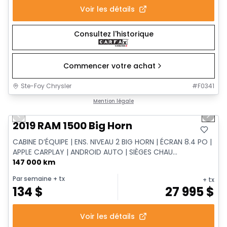
Voir les détails
Consultez l'historique
Commencer votre achat
Ste-Foy Chrysler
#
F0341
1/12
Très bonne offre
Mention légale
Previous slide
Next 
2019 RAM 1500 Big Horn
CABINE D’ÉQUIPE | ENS. NIVEAU 2 BIG HORN | ÉCRAN 8.4 PO |
APPLE CARPLAY | ANDROID AUTO | SIÈGES CHAU...
147 000 km
Par semaine
+ tx
+ tx
134
$
27 995
$
Voir les détails