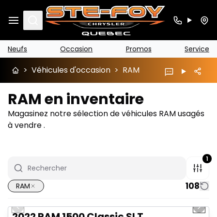
Search
Neufs
Occasion
Promos
Service
>
Véhicules d'occasion
>
RAM
RAM en inventaire
Magasinez notre sélection de véhicules RAM usagés
à vendre .
1
108
RAM
1/15
Très bonne offre
Previous slide
Next 
2022 RAM 1500 Classic SLT