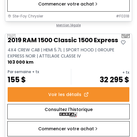
Commencer votre achat
Ste-Foy Chrysler
#
F0318
1/14
Très bonne offre
Mention légale
Previous slide
Next 
Vidéo disponible
2019 RAM 1500 Classic 1500 Express
4X4 CREW CAB | HEMI 5.7L | SPORT HOOD | GROUPE
EXPRESS NOIR | ATTELAGE CLASSE IV
103 000 km
Par semaine
+ tx
+ tx
155
$
32 295
$
Voir les détails
Consultez l'historique
Commencer votre achat