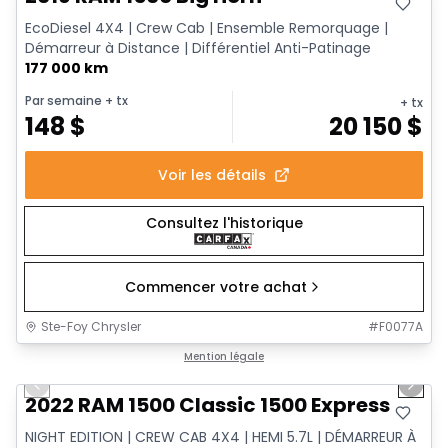
EcoDiesel 4X4 | Crew Cab | Ensemble Remorquage |
Démarreur à Distance | Différentiel Anti-Patinage
177 000 km
Par semaine
+ tx
+ tx
148
$
20 150
$
Voir les détails
Consultez l'historique
Commencer votre achat
Ste-Foy Chrysler
#
F0077A
1/15
Très bonne offre
Mention légale
Previous slide
Next 
2022 RAM 1500 Classic 1500 Express
NIGHT EDITION | CREW CAB 4X4 | HEMI 5.7L | DÉMARREUR À