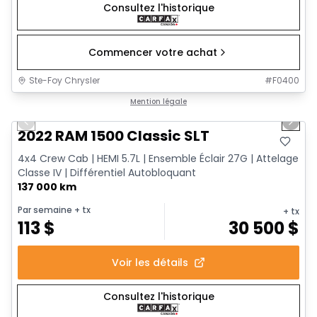
Consultez l'historique
Commencer votre achat
Ste-Foy Chrysler
#
F0400
1/12
Très bonne offre
Mention légale
Previous slide
Next 
2022 RAM 1500 Classic SLT
4x4 Crew Cab | HEMI 5.7L | Ensemble Éclair 27G | Attelage
Classe IV | Différentiel Autobloquant
137 000 km
Par semaine
+ tx
+ tx
113
$
30 500
$
Voir les détails
Consultez l'historique