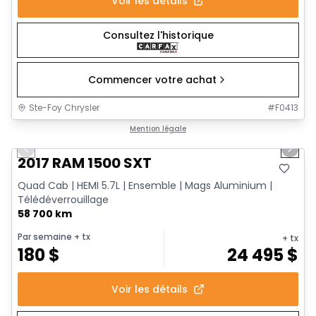
Voir les détails
Consultez l'historique
Commencer votre achat
Ste-Foy Chrysler
#
F0413
1/15
Très bonne offre
Mention légale
Previous slide
Next 
Vidéo disponible
2017 RAM 1500 SXT
Quad Cab | HEMI 5.7L | Ensemble | Mags Aluminium |
Télédéverrouillage
58 700 km
Par semaine
+ tx
+ tx
180
$
24 495
$
Voir les détails