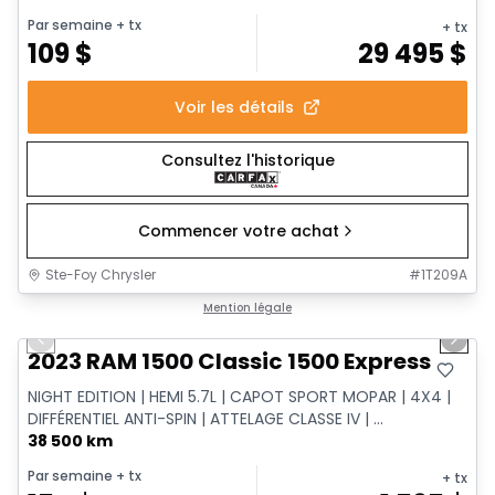
Par semaine
+ tx
+ tx
109
$
29 495
$
Voir les détails
Consultez l'historique
Commencer votre achat
Ste-Foy Chrysler
#
1T209A
1/15
Très bonne offre
Mention légale
Previous slide
Next 
2023 RAM 1500 Classic 1500 Express
NIGHT EDITION | HEMI 5.7L | CAPOT SPORT MOPAR | 4X4 |
DIFFÉRENTIEL ANTI-SPIN | ATTELAGE CLASSE IV | ...
38 500 km
Par semaine
+ tx
+ tx