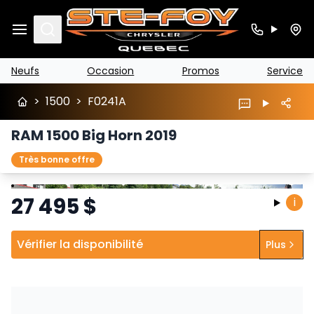
Search
Neufs
Occasion
Promos
Service
>
1500
>
F0241A
RAM 1500 Big Horn 2019
Très bonne offre
Arrêter
Précédent
Suivant
27 495
$
i
Vérifier la disponibilité
Plus