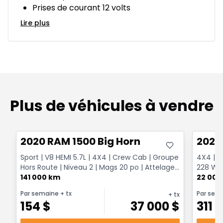
Prises de courant 12 volts
Lire plus
Plus de véhicules à vendre
Très bonne offre
Très b
2020 RAM 1500 Big Horn
2026
Sport | V8 HEMI 5.7L | 4X4 | Crew Cab | Groupe
4X4 | H
Hors Route | Niveau 2 | Mags 20 po | Attelage
228 W |
Classe ...
141 000 km
22 000
Par semaine
+ tx
Par sem
+ tx
154
$
37 000
$
311
$