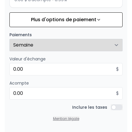
Plus d'options de paiement
Financement sur 36 mois
À partir de :
Financement sur 36 mois
202
$
/
Sem.
Paiements
0.00 $ d'acompte • 8.99%
Valeur d'échange
Financement sur 24 mois
À partir de :
Financement sur 24 mois
$
290
$
/
Sem.
0.00 $ d'acompte • 8.99%
Acompte
$
Inclure les taxes
Inclure l
Mention légale