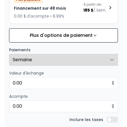
À partir de :
Financement sur 48 mois
185
$
/
Sem.
0.00 $ d'acompte • 8.99%
Plus d'options de paiement
Financement sur 36 mois
À partir de :
Financement sur 36 mois
237
$
/
Sem.
Paiements
0.00 $ d'acompte • 8.99%
Valeur d'échange
Financement sur 24 mois
À partir de :
Financement sur 24 mois
$
340
$
/
Sem.
0.00 $ d'acompte • 8.99%
Acompte
$
Inclure les taxes
Inclure l