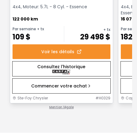
4x4, Moteur: 5.7L - 8 Cyl. - Essence
4x4, Boî
Essenc
122 000 km
16 075
Par semaine
+ tx
Par sem
+ tx
109
$
29 498
$
182
Voir les détails
Consultez l'historique
Commencer votre achat
Ste-Foy Chrysler
#
H0329
Capit
Mention légale
1 / 1