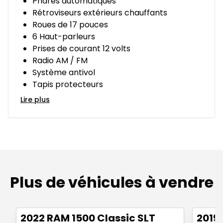
Phares automatiques
Rétroviseurs extérieurs chauffants
Roues de 17 pouces
6 Haut-parleurs
Prises de courant 12 volts
Radio AM / FM
Système antivol
Tapis protecteurs
Lire plus
Plus de véhicules à vendre
1/15
Très bonne offre
Très b
2022 RAM 1500 Classic SLT
2019 