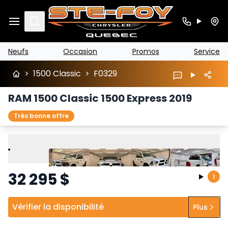
Search
Neufs
Occasion
Promos
Service
>
1500 Classic
>
F0329
RAM 1500 Classic 1500 Express 2019
Très bonne offre
Lire
Précédent
Suivant
32 295
$
i
Vérifier la disponibilité
Plus