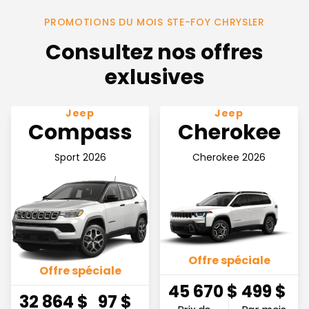
PROMOTIONS DU MOIS STE-FOY CHRYSLER
Consultez nos offres
exlusives
Voir l'offre 32 864$ Prix de vente + tx
Voir l'offre 45,670$ Prix de 
Jeep
Jeep
Compass
Cherokee
Sport 2026
Cherokee 2026
Offre spéciale
Offre spéciale
45 670
$
499
$
32 864
$
97
$