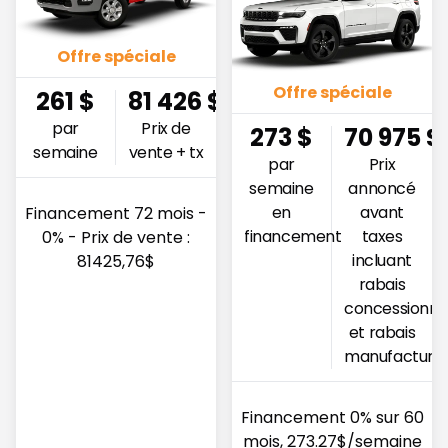
Offre spéciale
Offre spéciale
261
$
81 426
$
par
Prix de
273
$
70 975
$
semaine
vente + tx
par
Prix
semaine
annoncé
en
avant
Financement 72 mois -
financement
taxes
0% - Prix de vente :
incluant
81425,76$
rabais
concessionna
et rabais
manufacturie
Financement 0% sur 60
mois, 273.27$/semaine