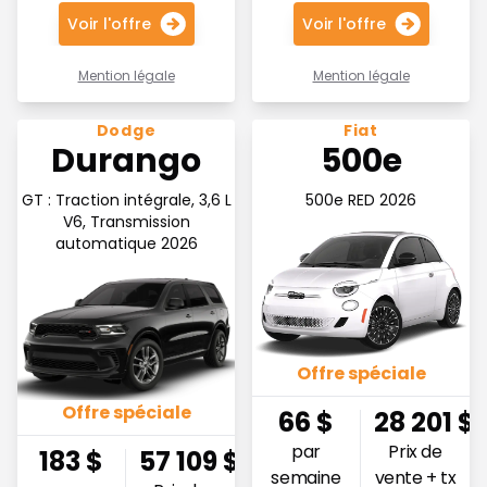
Voir l'offre
Voir l'offre
Mention légale
Mention légale
Voir l'offre 183$ par semaine
Voir l'offre 66$ par semain
Dodge
Fiat
Durango
500e
GT : Traction intégrale, 3,6 L
500e RED 2026
V6, Transmission
automatique 2026
Offre spéciale
Offre spéciale
66
$
28 201
$
par
Prix de
183
$
57 109
$
semaine
vente + tx