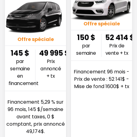
Offre spéciale
150
$
52 414
$
Offre spéciale
par
Prix de
145
$
49 995
$
semaine
vente + tx
par
Prix
semaine
annoncé
Financement 96 mois -
en
+ tx
Prix de vente : 52 141$ -
financement
Mise de fond 1600$ + tx
Financement 5,29 % sur
96 mois, 145 $/semaine
avant taxes, 0 $
comptant, prix annoncé
49,174$.