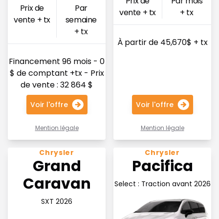
Prix de
Par mois
Prix de
Par
vente + tx
+ tx
vente + tx
semaine
+ tx
À partir de 45,670$ + tx
Financement 96 mois - 0
$ de comptant +tx - Prix
de vente : 32 864 $
Voir l'offre
Voir l'offre
Mention légale
Mention légale
Voir l'offre 145$ par semaine en financement
Voir l'offre 150$ par semain
Chrysler
Chrysler
Grand
Pacifica
Caravan
Select : Traction avant 2026
SXT 2026