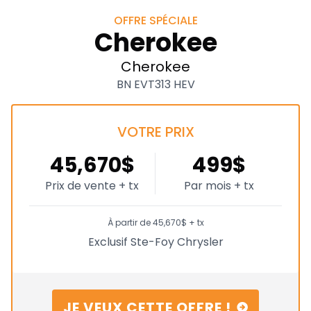
OFFRE SPÉCIALE
Cherokee
Cherokee
BN EVT313 HEV
VOTRE PRIX
45,670$
499$
Prix de vente + tx
Par mois + tx
À partir de 45,670$ + tx
Exclusif Ste-Foy Chrysler
JE VEUX CETTE OFFRE !