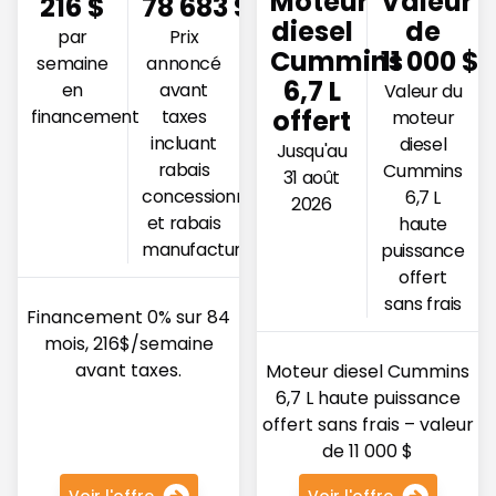
Moteur
Valeur
216
$
78 683
$
diesel
de
par
Prix
Cummins
11 000 $
semaine
annoncé
6,7 L
en
avant
Valeur du
offert
financement
taxes
moteur
incluant
diesel
Jusqu'au
rabais
Cummins
31 août
concessionnaire
6,7 L
2026
et rabais
haute
manufacturier
puissance
offert
sans frais
Financement 0% sur 84
mois, 216$/semaine
avant taxes.
Moteur diesel Cummins
6,7 L haute puissance
offert sans frais – valeur
de 11 000 $