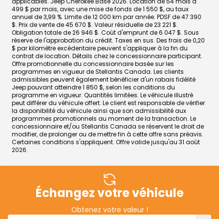
applicables. Jeep Cherokee Base 2026. Location de 54 mois à
499 $ par mois, avec une mise de fonds de 1 550 $, au taux
annuel de 3,99 %. Limite de 12 000 km par année. PDSF de 47 390
$. Prix de vente de 45 670 $. Valeur résiduelle de 23 221 $.
Obligation totale de 26 946 $. Coût d'emprunt de 6 047 $. Sous
réserve de l'approbation du crédit. Taxes en sus. Des frais de 0,20
$ par kilomètre excédentaire peuvent s'appliquer à la fin du
contrat de location. Détails chez le concessionnaire participant.
Offre promotionnelle du concessionnaire basée sur les
programmes en vigueur de Stellantis Canada. Les clients
admissibles peuvent également bénéficier d'un rabais fidélité
Jeep pouvant atteindre 1 850 $, selon les conditions du
programme en vigueur. Quantités limitées. Le véhicule illustré
peut différer du véhicule offert. Le client est responsable de vérifier
la disponibilité du véhicule ainsi que son admissibilité aux
programmes promotionnels au moment de la transaction. Le
concessionnaire et/ou Stellantis Canada se réservent le droit de
modifier, de prolonger ou de mettre fin à cette offre sans préavis.
Certaines conditions s'appliquent. Offre valide jusqu'au 31 août
2026.
Échangez votre véhicule
Obtenez votre valeur !