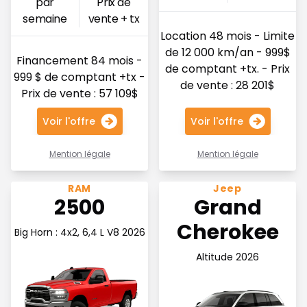
par
Prix de
semaine
vente + tx
Location 48 mois - Limite
de 12 000 km/an - 999$
Financement 84 mois -
de comptant +tx. - Prix
999 $ de comptant +tx -
de vente : 28 201$
Prix de vente : 57 109$
Voir l'offre
Voir l'offre
Mention légale
Mention légale
Voir l'offre 260.98$ par semaine
Voir l'offre 273.27$ par s
RAM
Jeep
2500
Grand
Cherokee
Big Horn : 4x2, 6,4 L V8 2026
Altitude 2026