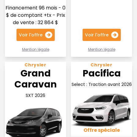
Financement 96 mois - 0
$ de comptant +tx - Prix
de vente : 32 864 $
Voir l'offre
Voir l'offre
Mention légale
Mention légale
Voir l'offre 145$ par semaine en financement
Voir l'offre 150$ par semain
Chrysler
Chrysler
Grand
Pacifica
Caravan
Select : Traction avant 2026
SXT 2026
Offre spéciale