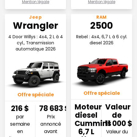
Mention légale
Mention légale
Voir l'offre 216$ par semaine en financement
Voir l'offre Moteur diesel C
Jeep
RAM
Wrangler
2500
4 Door Willys : 4x4, 2 L à 4
Rebel : 4x4, 6,7 L à 6 cyl.
cyl., Transmission
diesel 2026
automatique 2026
Offre spéciale
Offre spéciale
Moteur
Valeur
216
$
78 683
$
diesel
de
par
Prix
Cummins
11 000 $
semaine
annoncé
6,7 L
en
avant
Valeur du