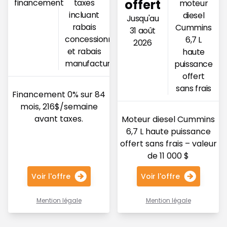
offert
financement
taxes
moteur
incluant
diesel
Jusqu'au
rabais
Cummins
31 août
concessionnaire
6,7 L
2026
et rabais
haute
manufacturier
puissance
offert
sans frais
Financement 0% sur 84
mois, 216$/semaine
avant taxes.
Moteur diesel Cummins
6,7 L haute puissance
offert sans frais – valeur
de 11 000 $
Voir l'offre
Voir l'offre
Mention légale
Mention légale