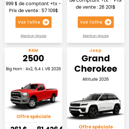
de comptant +tx. - Prix
999 $ de comptant +tx -
de vente : 28 201$
Prix de vente : 57 109$
Voir l'offre
Voir l'offre
Mention légale
Mention légale
Voir l'offre 260.98$ par semaine
Voir l'offre 273.27$ par s
RAM
Jeep
2500
Grand
Cherokee
Big Horn : 4x2, 6,4 L V8 2026
Altitude 2026
Offre spéciale
Offre spéciale