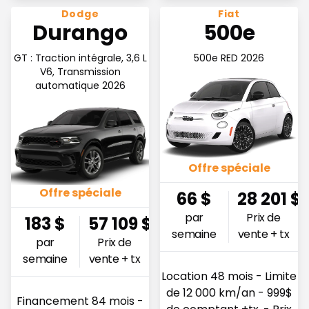
Voir l'offre 183$ par semaine
Voir l'offre 66$ par semain
Dodge
Fiat
Durango
500e
GT : Traction intégrale, 3,6 L
500e RED 2026
V6, Transmission
automatique 2026
Offre spéciale
Offre spéciale
66
$
28 201
$
par
Prix de
183
$
57 109
$
semaine
vente + tx
par
Prix de
semaine
vente + tx
Location 48 mois - Limite
de 12 000 km/an - 999$
Financement 84 mois -