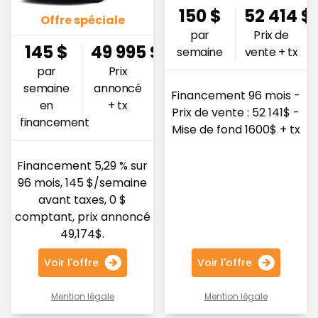
150
$
52 414
$
Offre spéciale
par
Prix de
145
$
49 995
$
semaine
vente + tx
par
Prix
semaine
annoncé
Financement 96 mois -
en
+ tx
Prix de vente : 52 141$ -
financement
Mise de fond 1600$ + tx
Financement 5,29 % sur
96 mois, 145 $/semaine
avant taxes, 0 $
comptant, prix annoncé
49,174$.
Voir l'offre
Voir l'offre
Mention légale
Mention légale