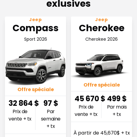
exlusives
Voir l'offre 32 864$ Prix de vente + tx
Voir l'offre 45,670$ Prix de 
Jeep
Jeep
Compass
Cherokee
Sport 2026
Cherokee 2026
Offre spéciale
Offre spéciale
45 670
$
499
$
32 864
$
97
$
Prix de
Par mois
Prix de
Par
vente + tx
+ tx
vente + tx
semaine
+ tx
À partir de 45,670$ + tx