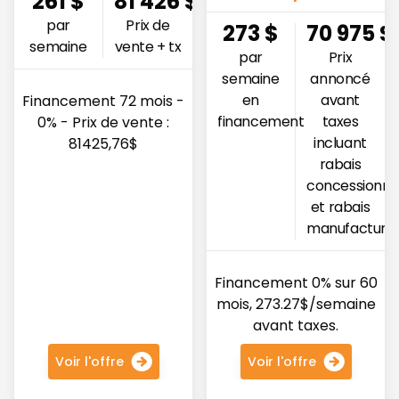
261
$
81 426
$
par
Prix de
273
$
70 975
$
semaine
vente + tx
par
Prix
semaine
annoncé
en
avant
Financement 72 mois -
financement
taxes
0% - Prix de vente :
incluant
81425,76$
rabais
concessionna
et rabais
manufacturie
Financement 0% sur 60
mois, 273.27$/semaine
avant taxes.
Voir l'offre
Voir l'offre