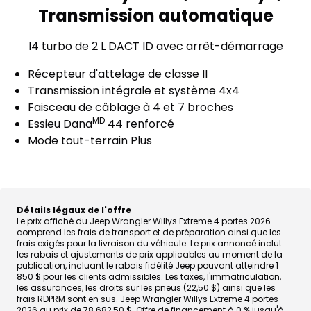
Transmission automatique
I4 turbo de 2 L DACT ID avec arrêt-démarrage
Récepteur d'attelage de classe II
Transmission intégrale et système 4x4
Faisceau de câblage à 4 et 7 broches
MD
Essieu
Dana
44 renforcé
Mode tout-terrain Plus
Détails légaux de l'offre
Le prix affiché du Jeep Wrangler Willys Extreme 4 portes 2026
comprend les frais de transport et de préparation ainsi que les
frais exigés pour la livraison du véhicule. Le prix annoncé inclut
les rabais et ajustements de prix applicables au moment de la
publication, incluant le rabais fidélité Jeep pouvant atteindre 1
850 $ pour les clients admissibles. Les taxes, l'immatriculation,
les assurances, les droits sur les pneus (22,50 $) ainsi que les
frais RDPRM sont en sus. Jeep Wrangler Willys Extreme 4 portes
2026 au prix de 78 682,50 $. Offre de financement à 0 % jusqu'à