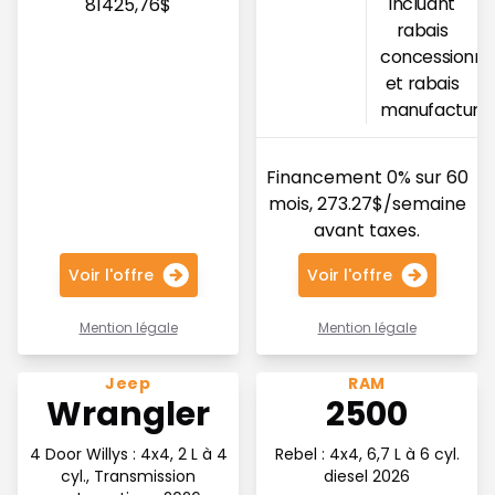
incluant
81425,76$
rabais
concessionna
et rabais
manufacturie
Financement 0% sur 60
mois, 273.27$/semaine
avant taxes.
Voir l'offre
Voir l'offre
Mention légale
Mention légale
Voir l'offre 216$ par semaine en financement
Voir l'offre Moteur diesel C
Jeep
RAM
Wrangler
2500
4 Door Willys : 4x4, 2 L à 4
Rebel : 4x4, 6,7 L à 6 cyl.
cyl., Transmission
diesel 2026