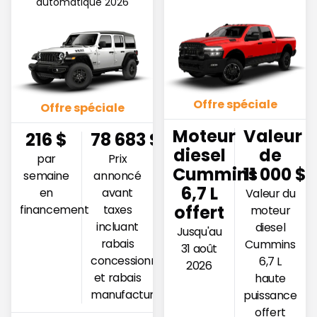
automatique 2026
Offre spéciale
Offre spéciale
Moteur
Valeur
216
$
78 683
$
diesel
de
par
Prix
Cummins
11 000 $
semaine
annoncé
6,7 L
en
avant
Valeur du
offert
financement
taxes
moteur
incluant
diesel
Jusqu'au
rabais
Cummins
31 août
concessionnaire
6,7 L
2026
et rabais
haute
manufacturier
puissance
offert