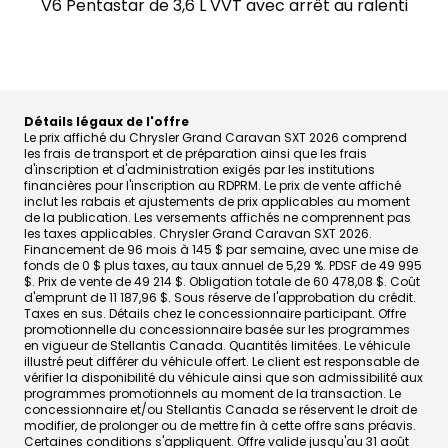
V6 Pentastar de 3,6 L VVT avec arrêt au ralenti
Détails légaux de l'offre
Le prix affiché du Chrysler Grand Caravan SXT 2026 comprend
les frais de transport et de préparation ainsi que les frais
d'inscription et d'administration exigés par les institutions
financières pour l'inscription au RDPRM. Le prix de vente affiché
inclut les rabais et ajustements de prix applicables au moment
de la publication. Les versements affichés ne comprennent pas
les taxes applicables. Chrysler Grand Caravan SXT 2026.
Financement de 96 mois à 145 $ par semaine, avec une mise de
fonds de 0 $ plus taxes, au taux annuel de 5,29 %. PDSF de 49 995
$. Prix de vente de 49 214 $. Obligation totale de 60 478,08 $. Coût
d'emprunt de 11 187,96 $. Sous réserve de l'approbation du crédit.
Taxes en sus. Détails chez le concessionnaire participant. Offre
promotionnelle du concessionnaire basée sur les programmes
en vigueur de Stellantis Canada. Quantités limitées. Le véhicule
illustré peut différer du véhicule offert. Le client est responsable de
vérifier la disponibilité du véhicule ainsi que son admissibilité aux
programmes promotionnels au moment de la transaction. Le
concessionnaire et/ou Stellantis Canada se réservent le droit de
modifier, de prolonger ou de mettre fin à cette offre sans préavis.
Certaines conditions s'appliquent. Offre valide jusqu'au 31 août