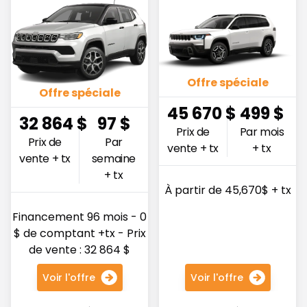
Offre spéciale
Offre spéciale
45 670
$
499
$
32 864
$
97
$
Prix de
Par mois
Prix de
Par
vente + tx
+ tx
vente + tx
semaine
+ tx
À partir de 45,670$ + tx
Financement 96 mois - 0
$ de comptant +tx - Prix
de vente : 32 864 $
Voir l'offre
Voir l'offre