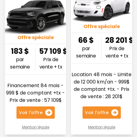
Offre spéciale
Offre spéciale
66
$
28 201
$
par
Prix de
183
$
57 109
$
semaine
vente + tx
par
Prix de
semaine
vente + tx
Location 48 mois - Limite
de 12 000 km/an - 999$
Financement 84 mois -
de comptant +tx. - Prix
999 $ de comptant +tx -
de vente : 28 201$
Prix de vente : 57 109$
Voir l'offre
Voir l'offre
Mention légale
Mention légale