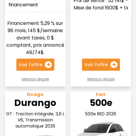
Prix de vente : 52 141$ -
financement
Mise de fond 1600$ + tx
Financement 5,29 % sur
96 mois, 145 $/semaine
avant taxes, 0 $
comptant, prix annoncé
49,174$.
Voir l'offre
Voir l'offre
Mention légale
Mention légale
Voir l'offre 183$ par semaine
Voir l'offre 66$ par semain
Dodge
Fiat
Durango
500e
GT : Traction intégrale, 3,6 L
500e RED 2026
V6, Transmission
automatique 2026