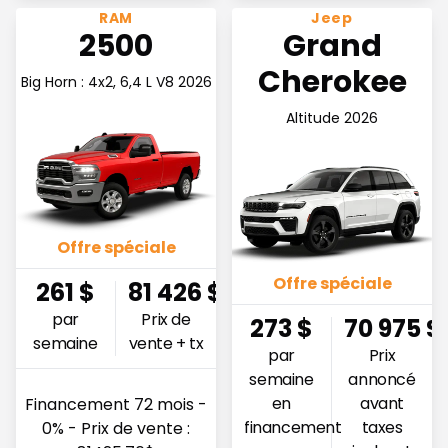
Voir l'offre 260.98$ par semaine
Voir l'offre 273.27$ par s
RAM
Jeep
2500
Grand
Cherokee
Big Horn : 4x2, 6,4 L V8 2026
Altitude 2026
Offre spéciale
Offre spéciale
261
$
81 426
$
par
Prix de
273
$
70 975
$
semaine
vente + tx
par
Prix
semaine
annoncé
en
avant
Financement 72 mois -
financement
taxes
0% - Prix de vente :