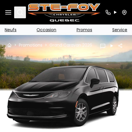
Search
Neufs
Occasion
Promos
Service
>
Promotions
>
Grand Caravan 2026