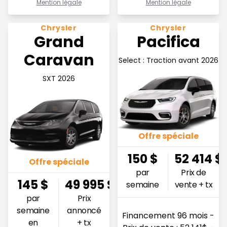
Mention légale
Mention légale
Voir l'offre 145$ par semaine en financement
Voir l'offre 150$ par semain
Chrysler
Chrysler
Grand
Pacifica
Caravan
Select : Traction avant 2026
SXT 2026
Offre spéciale
150
$
52 414
$
Offre spéciale
par
Prix de
145
$
49 995
$
semaine
vente + tx
par
Prix
semaine
annoncé
Financement 96 mois -
en
+ tx