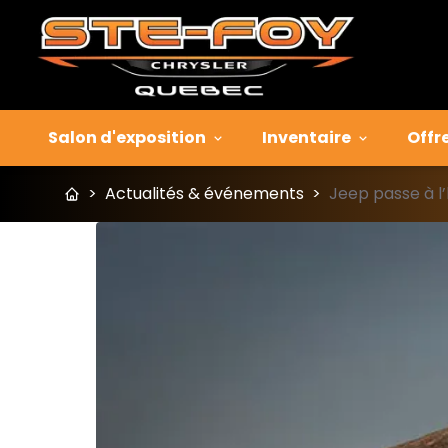
Salon d'exposition
Inventaire
Offr
>
Actualités & événements
>
Jeep passe à l’