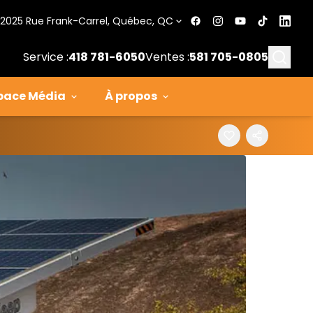
2025 Rue Frank-Carrel, Québec, QC
Searc
Service :
418 781-6050
Ventes :
581 705-0805
pace Média
À propos