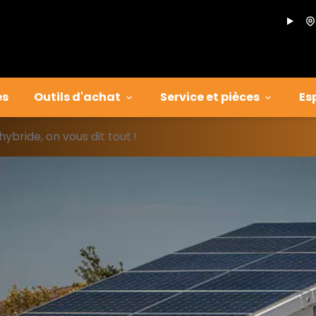
es
Outils d'achat
Service et pièces
Es
hybride, on vous dit tout !