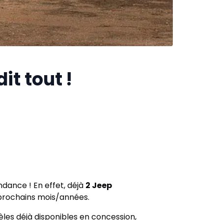
it tout !
ndance ! En effet, déjà
2 Jeep
 prochains mois/années.
dèles déjà disponibles en concession,