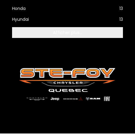
Honda
13
Hyundai
13
Afficher plus...