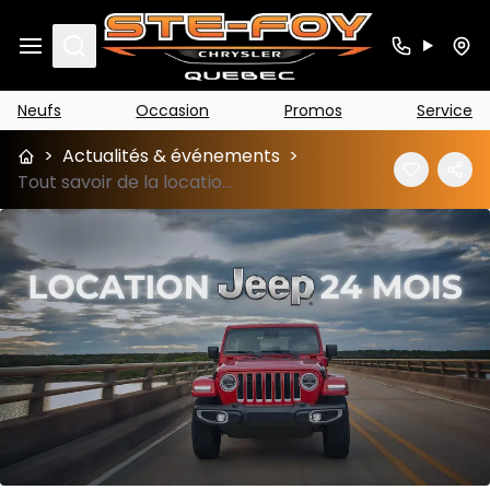
Search
Neufs
Occasion
Promos
Service
>
Actualités & événements
>
Tout savoir de la location Jeep 24 mois