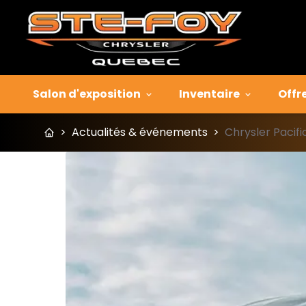
Salon d'exposition
Inventaire
Offr
>
Actualités & événements
>
Chrysler Pacifi