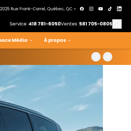
2025 Rue Frank-Carrel, Québec, QC
Searc
Service :
418 781-6050
Ventes :
581 705-0805
pace Média
À propos