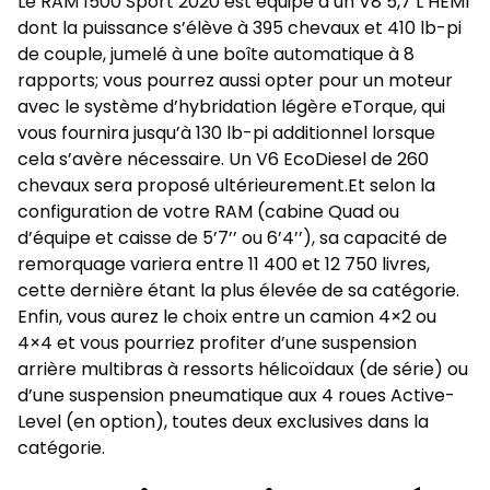
Le RAM 1500 Sport 2020 est équipé d’un V8 5,7 L HEMI
dont la puissance s’élève à 395 chevaux et 410 lb-pi
de couple, jumelé à une boîte automatique à 8
rapports; vous pourrez aussi opter pour un moteur
avec le système d’hybridation légère eTorque, qui
vous fournira jusqu’à 130 lb-pi additionnel lorsque
cela s’avère nécessaire. Un V6 EcoDiesel de 260
chevaux sera proposé ultérieurement.Et selon la
configuration de votre RAM (cabine Quad ou
d’équipe et caisse de 5’7’’ ou 6’4’’), sa
capacité de
remorquage
variera entre 11 400 et 12 750 livres,
cette dernière étant la plus élevée de sa catégorie.
Enfin, vous aurez le choix entre un camion 4×2 ou
4×4 et vous pourriez profiter d’une suspension
arrière multibras à ressorts hélicoïdaux (de série) ou
d’une suspension pneumatique aux 4 roues Active-
Level (en option), toutes deux exclusives dans la
catégorie.