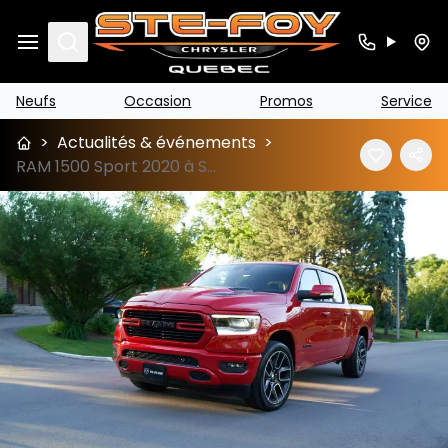
Search
Neufs
Occasion
Promos
Service
>
Actualités & événements
>
RAM 1500 Sport 2020 à Ste-Foy (près de Lévis)