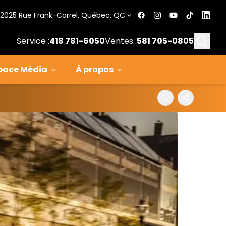
2025 Rue Frank-Carrel, Québec, QC
Searc
Service :
418 781-6050
Ventes :
581 705-0805
pace Média
À propos