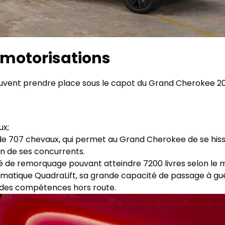
 motorisations
uvent prendre place sous le capot du Grand Cherokee 202
ux;
 de 707 chevaux, qui permet au Grand Cherokee de se his
in de ses concurrents.
 de remorquage pouvant atteindre 7200 livres selon le mod
atique QuadraLift, sa grande capacité de passage à gué
lides compétences hors route.