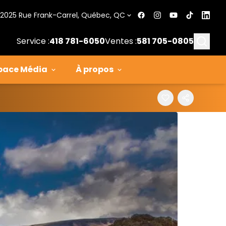
2025 Rue Frank-Carrel, Québec, QC
Searc
Service :
418 781-6050
Ventes :
581 705-0805
pace Média
À propos