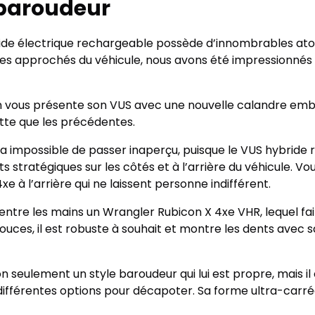
 baroudeur
ide électrique rechargeable possède d’innombrables atout
 approchés du véhicule, nous avons été impressionnés p
n vous présente son VUS avec une nouvelle calandre embl
ette que les précédentes.
era impossible de passer inaperçu, puisque le VUS hybrid
s stratégiques sur les côtés et à l’arrière du véhicule. 
 à l’arrière qui ne laissent personne indifférent.
s entre les mains un Wrangler Rubicon X 4xe VHR, lequel fa
ouces, il est robuste à souhait et montre les dents avec s
 seulement un style baroudeur qui lui est propre, mais il 
ifférentes options pour décapoter. Sa forme ultra-carré