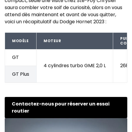
compact, seule une visite chez Ste-Foy Chrysler
saura combler votre soif de curiosité, alors on vous
attend dès maintenant et avant de vous quitter,
voici un récapitulatif du Dodge Hornet 2023 :
PUIS
MODÈLE
MOTEUR
COUP
GT
4 cylindres turbo GME 2,0 L
268 C
GT Plus
Contactez-nous pour réserver un essai
routier