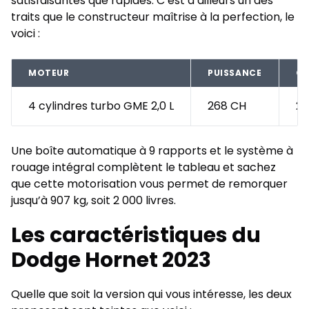
satisfaisantes que rapides. C’est d’ailleurs un des
traits que le constructeur maîtrise à la perfection, le
voici :
MOTEUR
PUISSANCE
CO
4 cylindres turbo GME 2,0 L
268 CH
29
Une boîte automatique à 9 rapports et le système à
rouage intégral complètent le tableau et sachez
que cette motorisation vous permet de remorquer
jusqu’à 907 kg, soit 2 000 livres.
Les caractéristiques du
Dodge Hornet 2023
Quelle que soit la version qui vous intéresse, les deux