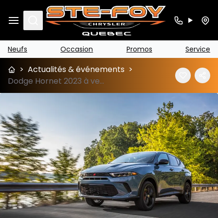
Search
Neufs
Occasion
Promos
Service
>
Actualités & événements
>
Dodge Hornet 2023 à venir