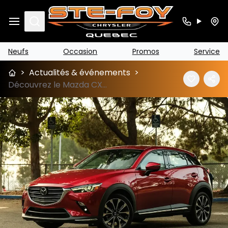
Search
Neufs
Occasion
Promos
Service
>
Actualités & événements
>
Découvrez le Mazda CX-3 à vendre