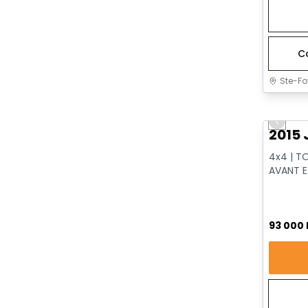
C
Ste-Fo
Très b
Previo
2015 
4x4 | T
AVANT E
VENTILÉS
93 000