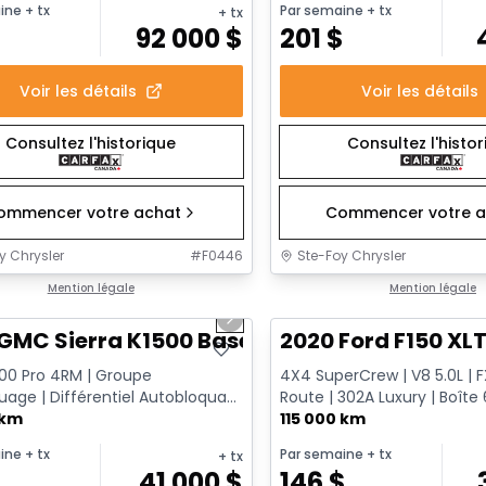
ine
+ tx
Par semaine
+ tx
+ tx
92 000
$
201
$
Voir les détails
Voir les détails
Consultez l'historique
Consultez l'histo
ommencer votre achat
Commencer votre a
y Chrysler
#
F0446
Ste-Foy Chrysler
1/12
onne offre
Mention légale
Très bonne offre
Mention légale
us slide
Next slide
GMC Sierra K1500 Base
2020 Ford F150 XL
500 Pro 4RM | Groupe
4X4 SuperCrew | V8 5.0L | 
age | Différentiel Autobloquant
Route | 302A Luxury | Boîte 6
 Sans Fil | Doublure Va...
 km
Remorquage
115 000 km
ine
+ tx
Par semaine
+ tx
+ tx
$
41 000
$
146
$