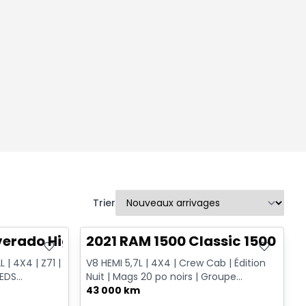
Trier
Très bonne offre
lverado High Country
2021 RAM 1500 Classic 1500 Exp
 | 4X4 | Z71 |
V8 HEMI 5,7L | 4X4 | Crew Cab | Édition
IEDS
Nuit | Mags 20 po noirs | Groupe
TIO...
remorquage
43 000 km