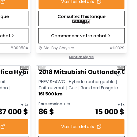
Voir les détails
rique
Consultez l'historique
chat
Commencer votre achat
#
B0058A
Ste-Foy Chrysler
#
H0329
1/13
1/14
Très bonne offre
Mention légale
Next slide
Previous slide
Next sl
fica Hybrid Limited
2018 Mitsubishi Outlander GT
oit
PHEV S-AWC | Hybride rechargeable |
don |
Toit ouvrant | Cuir | Rockford Fosgate
ire TV | ...
161 500 km
Par semaine
+ tx
+ tx
+ tx
37 000
$
86
$
15 000
$
Voir les détails