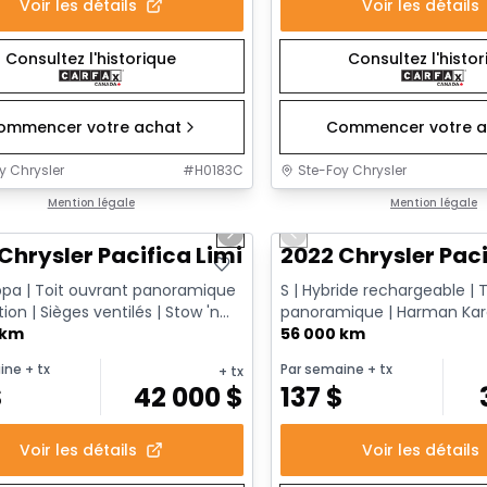
Voir les détails
Voir les détails
Consultez l'historique
Consultez l'histo
ommencer votre achat
Commencer votre a
y Chrysler
#
H0183C
Ste-Foy Chrysler
1/14
onne offre
Mention légale
Très bonne offre
Mention légale
us slide
Next slide
Previous slide
Chrysler Pacifica Limited
2022 Chrysler Paci
ppa | Toit ouvrant panoramique
S | Hybride rechargeable | T
tion | Sièges ventilés | Stow 'n
panoramique | Harman Kar
le CarPlay & ...
 km
Caméra 360 | Écrans arrière F
56 000 km
ine
+ tx
Par semaine
+ tx
+ tx
$
42 000
$
137
$
Voir les détails
Voir les détails