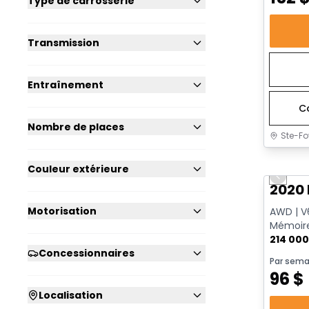
Type de carrosserie
Transmission
Entraînement
C
Nombre de places
Ste-Fo
Très b
Couleur extérieure
Previo
2020 
Motorisation
AWD | V6
Mémoire
214 00
Concessionnaires
Par sema
96
$
Localisation