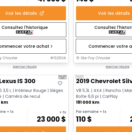
Voir les détails
Voir les détails
Consultez l'historique
Consultez l'histo
ommencer votre achat
Commencer votre a
y Chrysler
#
1S250A
Ste-Foy Chrysler
1/17
onne offre
Mention légale
Très bonne offre
Mention légale
us slide
Next slide
Previous slide
Lexus IS 300
2019 Chevrolet Sil
 3,5 L | Intérieur Rouge | Sièges
V8 5.3L | 4X4 | Rancho | Ma
 | Caméra de recul
Boîte 6,6 pi | CarPlay
0 km
191 000 km
ine
+ tx
Par semaine
+ tx
+ tx
23 000
$
110
$