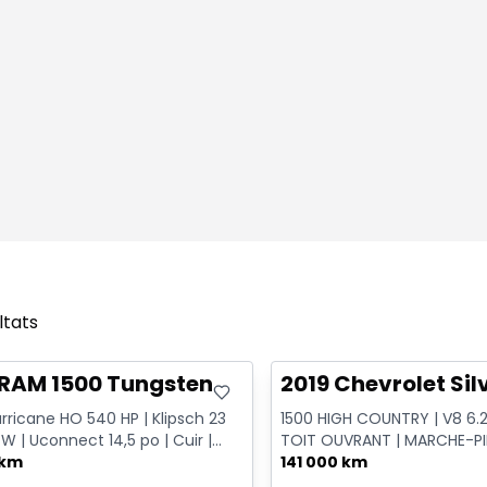
ltats
onne offre
Très bonne offre
 RAM 1500 Tungsten
2019 Chevrolet Si
rricane HO 540 HP | Klipsch 23
1500 HIGH COUNTRY | V8 6.2L
 W | Uconnect 14,5 po | Cuir |
TOIT OUVRANT | MARCHE-P
 po
 km
ÉLECTRIQUES | CUIR | NAVIGA
141 000 km