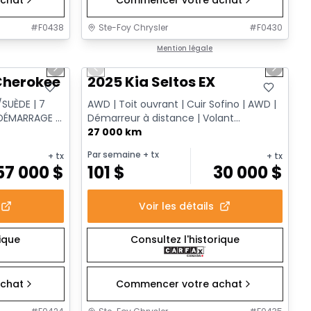
#
F0438
Ste-Foy Chrysler
#
F0430
1/15
1/13
Très bonne offre
Mention légale
Next slide
Previous slide
Next sl
herokee L Altitude
2025 Kia Seltos EX
SUÈDE | 7
AWD | Toit ouvrant | Cuir Sofino | AWD |
 DÉMARRAGE À
Démarreur à distance | Volant
chauffant
27 000 km
Par semaine
+ tx
+ tx
+ tx
57 000
$
101
$
30 000
$
Voir les détails
rique
Consultez l'historique
chat
Commencer votre achat