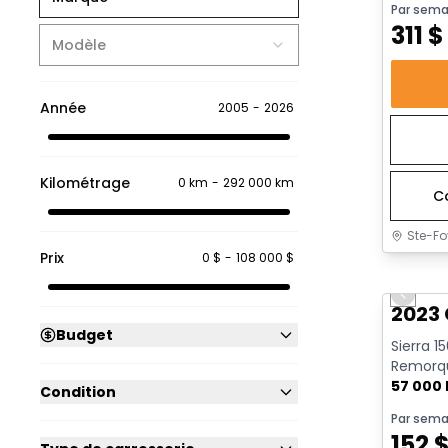
Par sema
311
$
Modèle
Année
2005
-
2026
Kilométrage
0 km
-
292 000 km
C
Ste-Fo
Prix
0 $
-
108 000 $
Très b
Previo
2023 
Budget
Sierra 1
Remorqu
| CarPlay
57 000
Condition
Par sema
152