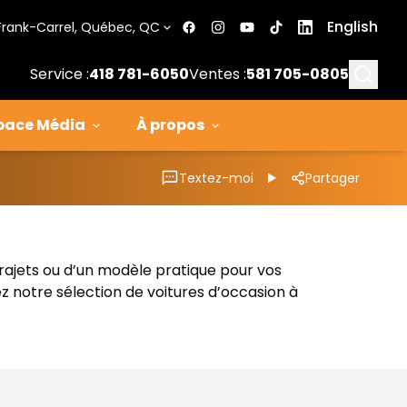
English
Frank-Carrel, Québec, QC
Searc
Service :
418 781-6050
Ventes :
581 705-0805
pace Média
À propos
Textez-moi
Partager
trajets ou d’un modèle pratique pour vos
z notre sélection de voitures d’occasion à