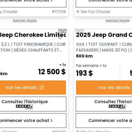
y Chrysler
#
1T175B
Ste-Foy Chrysler
1/14
onne offre
Mention légale
Très bonne offre
Mention légale
us slide
Next slide
Previous slide
Jeep Cherokee Limited
2025 Jeep Grand C
 3,2 L | TOIT PANORAMIQUE | CUIR
4X4 | TOIT OUVRANT | CUIR/
ATION | SIÈGES CHAUFFANTS ET
PASSAGERS | MAGS 20 PO |
S
DISTANCE
600 km
+ tx
Par semaine
+ tx
12 500
$
193
$
0 km
Voir les détails
Voir les détails
Consultez l'historique
Consultez l'histo
ommencer votre achat
Commencer votre a