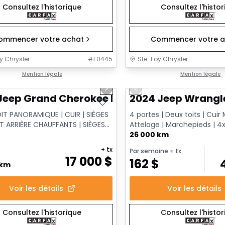
Consultez l'historique
Consultez l'histo
ommencer votre achat
Commencer votre a
y Chrysler
#
F0445
Ste-Foy Chrysler
1/14
onne offre
Mention légale
Très bonne offre
Mention légale
us slide
Next slide
Previous slide
Jeep Grand Cherokee Limited
2024 Jeep Wrangl
OIT PANORAMIQUE | CUIR | SIÈGES
4 portes | Deux toits | Cuir 
T ARRIÈRE CHAUFFANTS | SIÈGES
Attelage | Marchepieds | 4
 | XÉNON HID
Command-Trac
26 000 km
+ tx
Par semaine
+ tx
17 000
$
162
$
 km
Voir les détails
Voir les détails
Consultez l'historique
Consultez l'histo