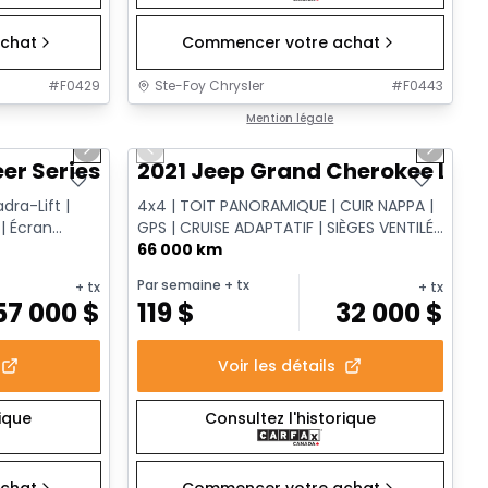
chat
Commencer votre achat
#
F0429
Ste-Foy Chrysler
#
F0443
1/15
1/14
Très bonne offre
Mention légale
Next slide
Previous slide
Next sl
 Series III
2021 Jeep Grand Cherokee Limi
dra-Lift |
4x4 | TOIT PANORAMIQUE | CUIR NAPPA |
 | Écran
GPS | CRUISE ADAPTATIF | SIÈGES VENTILÉS
| HAYON ÉLECTRIQUE
66 000 km
Par semaine
+ tx
+ tx
+ tx
57 000
$
119
$
32 000
$
Voir les détails
rique
Consultez l'historique
chat
Commencer votre achat