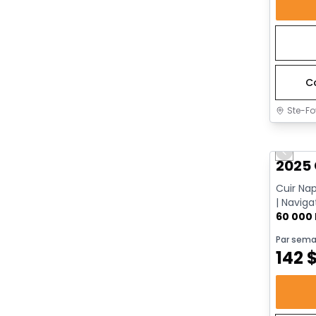
C
Ste-Fo
Très b
Previo
2025 
Cuir Na
| Naviga
Go | App
60 000
Par sema
142