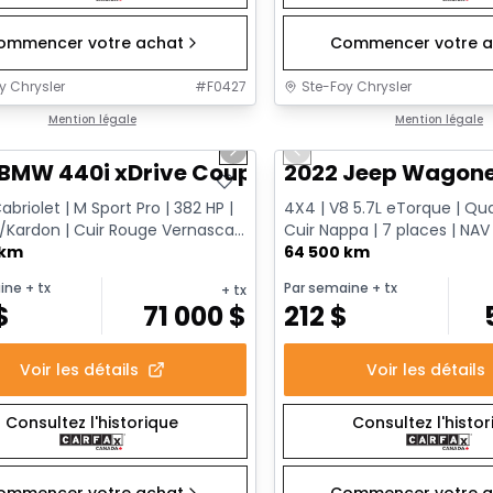
ommencer votre achat
Commencer votre a
y Chrysler
#
F0427
Ste-Foy Chrysler
1/12
onne offre
Mention légale
Très bonne offre
Mention légale
us slide
Next slide
Previous slide
 BMW 440i xDrive Coupe
2022 Jeep Wagoneer
briolet | M Sport Pro | 382 HP |
4X4 | V8 5.7L eTorque | Qua
Kardon | Cuir Rouge Vernasca |
Cuir Nappa | 7 places | NAV
marreur à dis...
 km
passager
64 500 km
ine
+ tx
Par semaine
+ tx
+ tx
$
71 000
$
212
$
Voir les détails
Voir les détails
Consultez l'historique
Consultez l'histo
ommencer votre achat
Commencer votre a