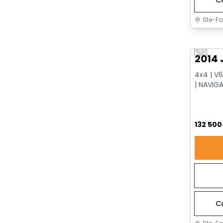
Ste-Fo
Très b
Previo
2014 
4x4 | V6
| NAVIG
VENTILÉ
132 50
C