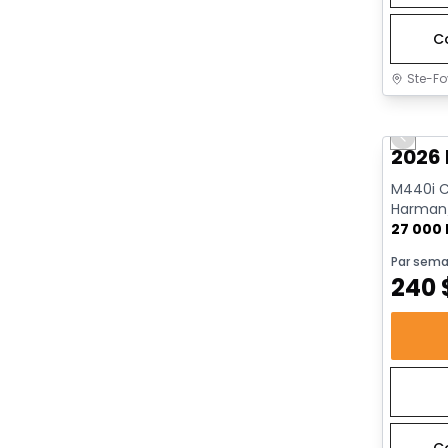
C
Ste-Fo
Très b
Previo
2026
M440i Ca
Harman/
AWD | Dé
27 000
Par sema
240
C