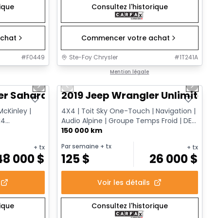
rique
Consultez l'historique
chat
Commencer votre achat
#
F0449
Ste-Foy Chrysler
#
1T241A
1/12
1/13
Très bonne offre
Mention légale
Next slide
Previous slide
Next sl
er Sahara
2019 Jeep Wrangler Unlimited 
McKinley |
4X4 | Toit Sky One-Touch | Navigation |
x4
Audio Alpine | Groupe Temps Froid | DEL
| Surveillance des a...
150 000 km
Par semaine
+ tx
+ tx
+ tx
48 000
$
125
$
26 000
$
Voir les détails
rique
Consultez l'historique