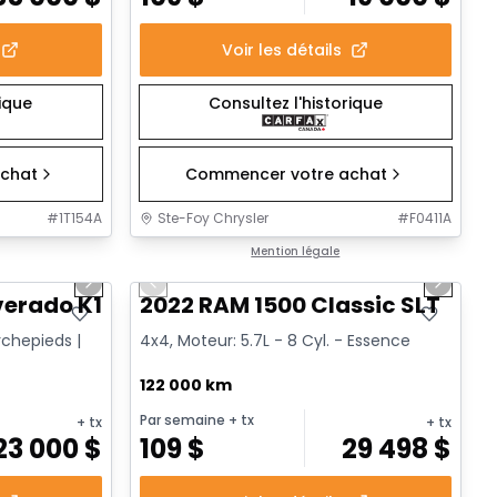
Voir les détails
rique
Consultez l'historique
chat
Commencer votre achat
#
1T154A
Ste-Foy Chrysler
#
F0411A
1/14
1/15
Très bonne offre
Mention légale
Next slide
Previous slide
Next sl
verado K1500 Trail Cus Custom Trail Boss
2022 RAM 1500 Classic SLT
rchepieds |
4x4, Moteur: 5.7L - 8 Cyl. - Essence
122 000 km
Par semaine
+ tx
+ tx
+ tx
23 000
$
109
$
29 498
$