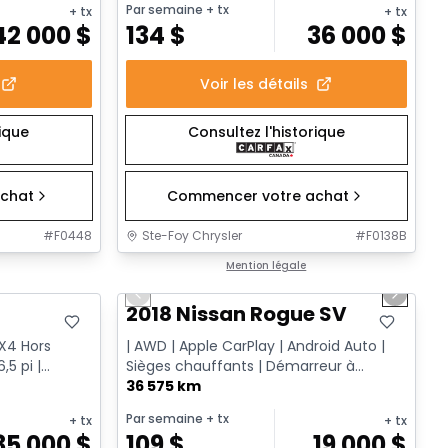
Par semaine
+ tx
+ tx
+ tx
42 000
$
134
$
36 000
$
Voir les détails
rique
Consultez l'historique
chat
Commencer votre achat
#
F0448
Ste-Foy Chrysler
#
F0138B
1/14
Très bonne offre
Mention légale
Previous slide
Next sl
T
2018 Nissan Rogue SV
FX4 Hors
| AWD | Apple CarPlay | Android Auto |
,5 pi |
Sièges chauffants | Démarreur à
distance
36 575 km
Par semaine
+ tx
+ tx
+ tx
35 000
$
109
$
19 000
$