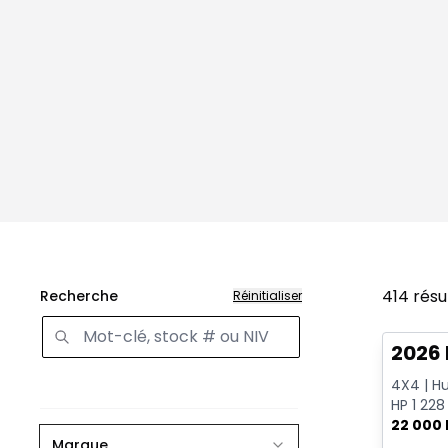
414
résu
Recherche
Réinitialiser
Très b
2026
4X4 | Hu
HP 1 228
Mags 22
22 000
Marque