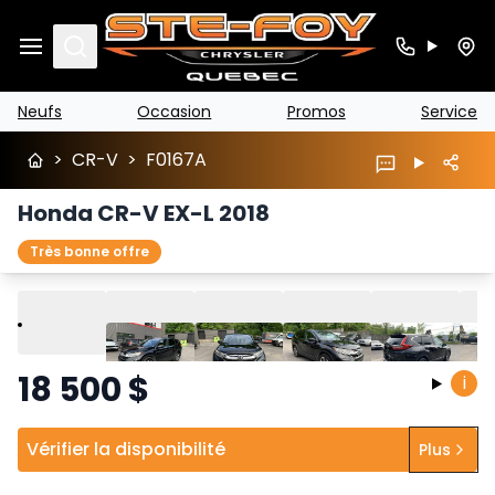
Search
Neufs
Occasion
Promos
Service
>
CR-V
>
F0167A
Honda CR-V EX-L 2018
Très bonne offre
Lire
Précédent
Suivant
18 500
$
i
Vérifier la disponibilité
Plus