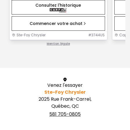
Consultez l'historique
Commencer votre achat
Ste-Foy Chrysler
#
3744US
Capit
Mention légale
1 / 1
Venez l'essayer
Ste-Foy Chrysler
2025 Rue Frank-Carrel,
Québec, QC
581 705-0805