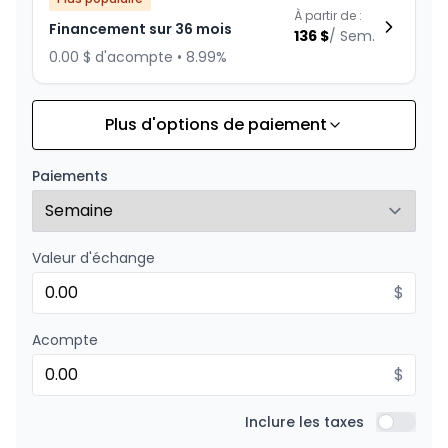
À partir de :
Financement sur 36 mois
136
$
/
Sem.
0.00 $ d'acompte • 8.99%
Plus d'options de paiement
Financement sur 24 mois
À partir de :
Financement sur 24 mois
195
$
/
Sem.
Paiements
0.00 $ d'acompte • 8.99%
Valeur d'échange
$
Acompte
$
Inclure les taxes
Inclure l