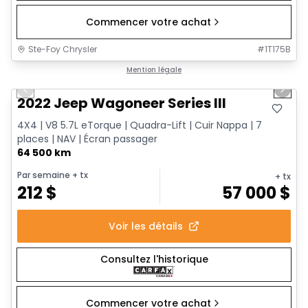
Commencer votre achat
Ste-Foy Chrysler
#
1T175B
1/15
Très bonne offre
Mention légale
Previous slide
Next 
2022 Jeep Wagoneer Series III
4X4 | V8 5.7L eTorque | Quadra-Lift | Cuir Nappa | 7
places | NAV | Écran passager
64 500 km
Par semaine
+ tx
+ tx
212
$
57 000
$
Voir les détails
Consultez l'historique
Commencer votre achat