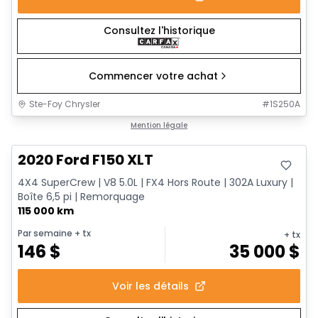
Consultez l'historique
Commencer votre achat
Ste-Foy Chrysler
#
1S250A
Très bonne offre
Mention légale
2020 Ford F150 XLT
4X4 SuperCrew | V8 5.0L | FX4 Hors Route | 302A Luxury |
Boîte 6,5 pi | Remorquage
115 000 km
Par semaine
+ tx
+ tx
146
$
35 000
$
Voir les détails