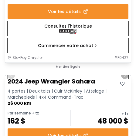
Voir les détails
Consultez l'historique
Commencer votre achat
Ste-Foy Chrysler
#
F0427
1/12
Très bonne offre
Mention légale
Previous slide
Next 
2024 Jeep Wrangler Sahara
4 portes | Deux toits | Cuir McKinley | Attelage |
Marchepieds | 4x4 Command-Trac
26 000 km
Par semaine
+ tx
+ tx
162
$
48 000
$
Voir les détails