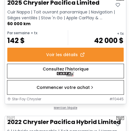
2025 Chrysler Pacifica Limited
Cuir Nappa | Toit ouvrant panoramique | Navigation |
Sièges ventilés | Stow 'n Go | Apple CarPlay & ...
60 000 km
Par semaine
+ tx
+ tx
142
$
42 000
$
Voir les détails
Consultez l'historique
Commencer votre achat
Ste-Foy Chrysler
#
F0445
1/13
Très bonne offre
Mention légale
Previous slide
Next 
2022 Chrysler Pacifica Hybrid Limited