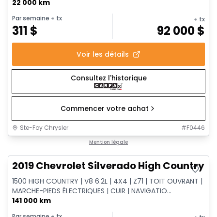
22 000 km
Par semaine
+ tx
+ tx
311
$
92 000
$
Voir les détails
Consultez l'historique
Commencer votre achat
Ste-Foy Chrysler
#
F0446
Très bonne offre
Mention légale
2019 Chevrolet Silverado High Country
1500 HIGH COUNTRY | V8 6.2L | 4X4 | Z71 | TOIT OUVRANT |
MARCHE-PIEDS ÉLECTRIQUES | CUIR | NAVIGATIO...
141 000 km
Par semaine
+ tx