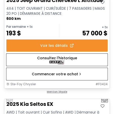
2025 Jeep Grand Cherokee L Altitude
4X4 | TOIT OUVRANT | CUIR/SUÈDE | 7 PASSAGERS | MAGS
20 PO | DÉMARRAGE À DISTANCE
600 km
Par semaine
+ tx
+ tx
193
$
57 000
$
Voir les détails
Consultez l'historique
Commencer votre achat
Ste-Foy Chrysler
#
F0424
1/13
Très bonne offre
Mention légale
Previous slide
Next 
2025 Kia Seltos EX
AWD | Toit ouvrant | Cuir Sofino | AWD | Démarreur à