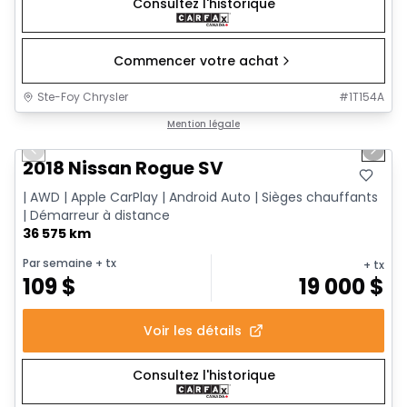
Consultez l'historique
Commencer votre achat
Ste-Foy Chrysler
#
1T154A
1/14
Très bonne offre
Mention légale
Previous slide
Next 
2018 Nissan Rogue SV
| AWD | Apple CarPlay | Android Auto | Sièges chauffants
| Démarreur à distance
36 575 km
Par semaine
+ tx
+ tx
109
$
19 000
$
Voir les détails
Consultez l'historique