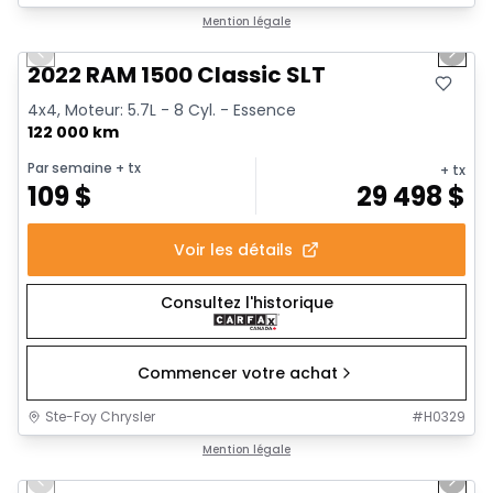
1/15
Très bonne offre
Mention légale
Previous slide
Next 
2022 RAM 1500 Classic SLT
4x4, Moteur: 5.7L - 8 Cyl. - Essence
122 000 km
Par semaine
+ tx
+ tx
109
$
29 498
$
Voir les détails
Consultez l'historique
Commencer votre achat
Ste-Foy Chrysler
#
H0329
1/14
Très bonne offre
Mention légale
Previous slide
Next 