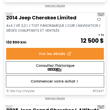
1/14
Très bonne offre
Mention légale
Previous slide
Next 
2014 Jeep Cherokee Limited
4x4 | V6 3,2 L | TOIT PANORAMIQUE | CUIR | NAVIGATION |
SIÈGES CHAUFFANTS ET VENTILÉS
+ tx
12 500
$
132 500 km
Voir les détails
Consultez l'historique
Commencer votre achat
Ste-Foy Chrysler
#
F0437
1/15
Très bonne offre
Mention légale
Previous slide
Next 