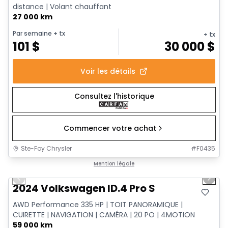
distance | Volant chauffant
27 000 km
Par semaine
+ tx
+ tx
101
$
30 000
$
Voir les détails
Consultez l'historique
Commencer votre achat
Ste-Foy Chrysler
#
F0435
1/12
Très bonne offre
Mention légale
Previous slide
Next 
2024 Volkswagen ID.4 Pro S
AWD Performance 335 HP | TOIT PANORAMIQUE |
CUIRETTE | NAVIGATION | CAMÉRA | 20 PO | 4MOTION
59 000 km