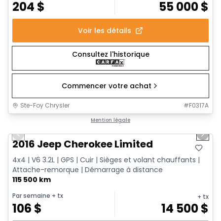
204
$
55 000
$
Voir les détails
Consultez l'historique
Commencer votre achat
Ste-Foy Chrysler
#
F0317A
1/12
Très bonne offre
Mention légale
Previous slide
Next 
2016 Jeep Cherokee Limited
4x4 | V6 3.2L | GPS | Cuir | Sièges et volant chauffants |
Attache-remorque | Démarrage à distance
115 500 km
Par semaine
+ tx
+ tx
106
$
14 500
$