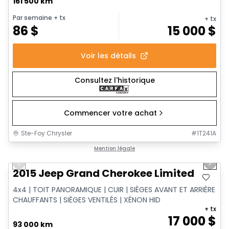
161 500 km
Par semaine
+ tx
+ tx
86
$
15 000
$
Voir les détails
Consultez l'historique
Commencer votre achat
Ste-Foy Chrysler
#
1T241A
1/14
Très bonne offre
Mention légale
Previous slide
Next 
2015 Jeep Grand Cherokee Limited
4x4 | TOIT PANORAMIQUE | CUIR | SIÈGES AVANT ET ARRIÈRE
CHAUFFANTS | SIÈGES VENTILÉS | XÉNON HID
+ tx
17 000
$
93 000 km