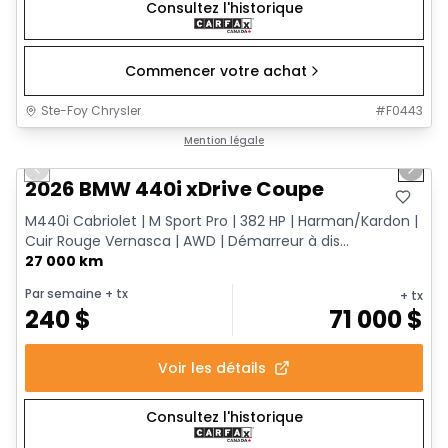
Consultez l'historique
Commencer votre achat
Ste-Foy Chrysler
#
F0443
1/12
Très bonne offre
Mention légale
Previous slide
Next 
2026 BMW 440i xDrive Coupe
M440i Cabriolet | M Sport Pro | 382 HP | Harman/Kardon |
Cuir Rouge Vernasca | AWD | Démarreur à dis...
27 000 km
Par semaine
+ tx
+ tx
240
$
71 000
$
Voir les détails
Consultez l'historique