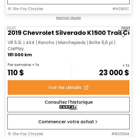
Ste-Foy Chrysler
#
H0183C
1/14
Très bonne offre
Mention légale
Previous slide
Next 
2019 Chevrolet Silverado K1500 Trail Cus
V8 5.3L | 4X4 | Rancho | Marchepieds | Boîte 6,6 pi |
CarPlay
191 000 km
Par semaine
+ tx
+ tx
110
$
23 000
$
Voir les détails
Consultez l'historique
Commencer votre achat
Ste-Foy Chrysler
#
B0058A