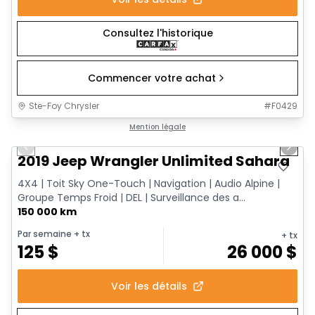
Consultez l'historique
Commencer votre achat
Ste-Foy Chrysler
#
F0429
1/13
Très bonne offre
Mention légale
Previous slide
Next 
2019 Jeep Wrangler Unlimited Sahara
4X4 | Toit Sky One-Touch | Navigation | Audio Alpine |
Groupe Temps Froid | DEL | Surveillance des a...
150 000 km
Par semaine
+ tx
+ tx
125
$
26 000
$
Voir les détails