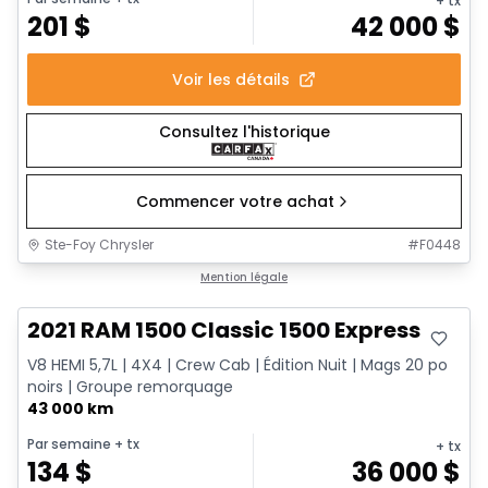
+ tx
201
$
42 000
$
Voir les détails
Consultez l'historique
Commencer votre achat
Ste-Foy Chrysler
#
F0448
Très bonne offre
Mention légale
2021 RAM 1500 Classic 1500 Express
V8 HEMI 5,7L | 4X4 | Crew Cab | Édition Nuit | Mags 20 po
noirs | Groupe remorquage
43 000 km
Par semaine
+ tx
+ tx
134
$
36 000
$