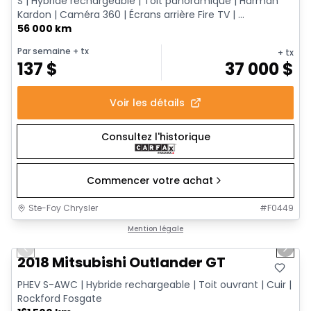
S | Hybride rechargeable | Toit panoramique | Harman
Kardon | Caméra 360 | Écrans arrière Fire TV | ...
56 000 km
Par semaine
+ tx
+ tx
137
$
37 000
$
Voir les détails
Consultez l'historique
Commencer votre achat
Ste-Foy Chrysler
#
F0449
1/14
Très bonne offre
Mention légale
Previous slide
Next 
2018 Mitsubishi Outlander GT
PHEV S-AWC | Hybride rechargeable | Toit ouvrant | Cuir |
Rockford Fosgate