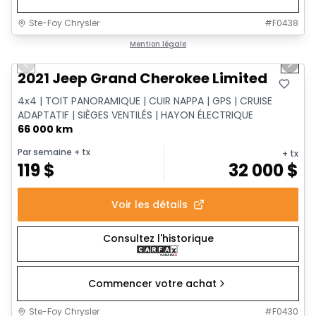
Ste-Foy Chrysler
#
F0438
1/14
Très bonne offre
Mention légale
Previous slide
Next 
2021 Jeep Grand Cherokee Limited
4x4 | TOIT PANORAMIQUE | CUIR NAPPA | GPS | CRUISE
ADAPTATIF | SIÈGES VENTILÉS | HAYON ÉLECTRIQUE
66 000 km
Par semaine
+ tx
+ tx
119
$
32 000
$
Voir les détails
Consultez l'historique
Commencer votre achat
Ste-Foy Chrysler
#
F0430