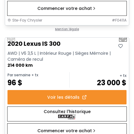
Commencer votre achat
Ste-Foy Chrysler
#
F0411A
1/17
Très bonne offre
Mention légale
Previous slide
Next 
2020 Lexus IS 300
AWD | V6 3,5 L | Intérieur Rouge | Sièges Mémoire |
Caméra de recul
214 000 km
Par semaine
+ tx
+ tx
96
$
23 000
$
Voir les détails
Consultez l'historique
Commencer votre achat