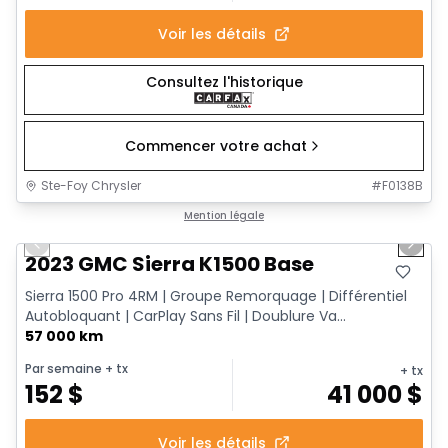
Voir les détails
Consultez l'historique
Commencer votre achat
Ste-Foy Chrysler
#
F0138B
1/12
Très bonne offre
Mention légale
Previous slide
Next 
2023 GMC Sierra K1500 Base
Sierra 1500 Pro 4RM | Groupe Remorquage | Différentiel
Autobloquant | CarPlay Sans Fil | Doublure Va...
57 000 km
Par semaine
+ tx
+ tx
152
$
41 000
$
Voir les détails