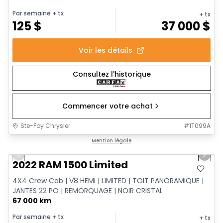
Par semaine
+ tx
+ tx
125
$
37 000
$
Voir les détails
Consultez l'historique
Commencer votre achat
Ste-Foy Chrysler
#
1T099A
1/13
Très bonne offre
Mention légale
Previous slide
Next 
2022 RAM 1500 Limited
4X4 Crew Cab | V8 HEMI | LIMITED | TOIT PANORAMIQUE |
JANTES 22 PO | REMORQUAGE | NOIR CRISTAL
67 000 km
Par semaine
+ tx
+ tx