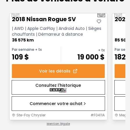
1/14
Très bonne offre
Très b
Previous slide
Next slide
Previo
2018 Nissan Rogue SV
2025
| AWD | Apple CarPlay | Android Auto | Sièges
chauffants | Démarreur à distance
36 575 km
85 500
Par semaine
+ tx
Par sem
+ tx
109
$
19 000
$
182
Voir les détails
Consultez l'historique
Commencer votre achat
Ste-Foy Chrysler
#
F0411A
MegaC
Mention légale