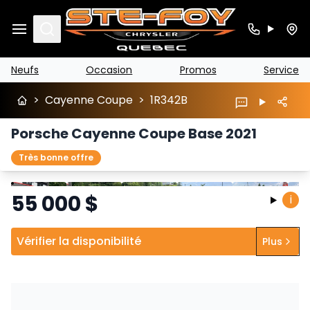
Search
Neufs
Occasion
Promos
Service
>
Cayenne Coupe
>
1R342B
Porsche Cayenne Coupe Base 2021
Très bonne offre
Arrêter
Précédent
Suivant
55 000
$
i
Vérifier la disponibilité
Plus