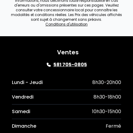
informations, nous déclinons toute responsabilité en cas
d'erreurs ou d'omissions présentes sur ces pages. Veuillez
consulter votre concessionnaire local pour connaître les
modalités et conditions réelles. Les Prix des véhicules affichés
sont sujet à changement sans préavis.
Conditions d'utilisation
Ventes
581 705-0805
Lundi - Jeudi
8h30-20h00
Vendredi
8h30-18h00
Samedi
10h30-15h00
Dimanche
Fermé