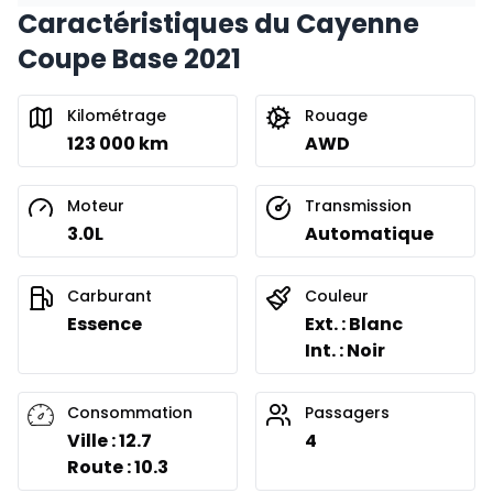
Caractéristiques du Cayenne
Financement sur 24 mois
À partir de :
Coupe Base 2021
Financement sur 24 mois
580
$
/
Sem.
0.00 $ d'acompte • 8.99%
Kilométrage
Rouage
123 000 km
AWD
Moteur
Transmission
3.0L
Automatique
Carburant
Couleur
Essence
Ext. : Blanc
Int. : Noir
Consommation
Passagers
Ville : 12.7
4
Route : 10.3